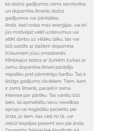
ka dažos gadījumos zems serotonīna 
un dopamīna līmenis dažos 
gadījumos var pārklāties.
Ikreiz, kad rodas maz enerģijas, vai arī 
jūs motivējat veikt uzdevumus vai 
atlikt darbu uz vēlāku laiku, tas var 
būt saistīts ar dažiem dopamīna 
trūkumiem jūsu smadzenēs. 
Klīniskajos testos ar žurkām žurkas ar 
zemu dopamīna līmeni parādīja 
nepatiku pret pārmērīgu barību. Tas ir 
līdzīgs gadījums cilvēkiem. Tiem, kam 
ir zems līmenis, parasti ir zema 
interese par pārtiku. Tas varētu būt 
laiks, lai apmeklētu savu veselības 
aprūpi vai nogādātu pacientu pie 
ārsta, jo tiem, kas cieš no tā, var 
nebūt iespējas paņemt sevi pie ārsta.
Dopamīns faktiski tiek klasificēts kā 