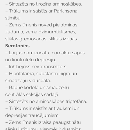
– Sintezēts no tirozīna aminoskābes.
– Trūkums ir saistīts ar Parkinsona 
slimību.
– Zems līmenis noved pie atmiņas 
zuduma, zema dzimumtieksmes, 
sliktas gremošanas, sliktas izziņas.
Serotonīns
– Lai jūs nomierinātu, nomāktu sāpes 
un kontrolētu depresiju.
– Inhibējošs neirotransmiters.
– Hipotalāmā, substantia nigra un 
smadzeņu vidusdaļā.
– Raphe kodolā un smadzeņu 
centrālās sekcijas sadaļā.
– Sintezēts no aminoskābes triptofāna.
– Trūkums ir saistīts ar trauksmi un 
depresijas traucējumiem.
– Zems līmenis izraisa paaugstinātu 
sāpju jutīgumu, vienmēr ir dusmīgs, 