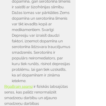
dopamīna, gan serotonīna līmenis 
ir saistīti ar šizofrēnijas slimību. 
Dažas lomas var pārklāties Zems 
dopamīna un serotonīna līmenis 
var tikt ievadīts kopā ar 
medikamentiem. Svarīgi: 
Depresiju var izraisīt daudzi 
faktori, izņemot dopamīna un 
serotonīna līdzsvara traucējumus 
smadzenēs. Serotonīns ir 
populārs neiromediators, par 
kuru tiek runāts, risinot depresijas 
problēmu, lai gan tiek uzskatīts, 
ka arī dopamīnam ir zināma 
ietekme.
RigaBrain seansi
 ir fiziskās labsajūtas 
senss, kas palīdz renormalizēt 
smadzeņu darbību un atjauno 
smadzeņu darbības 