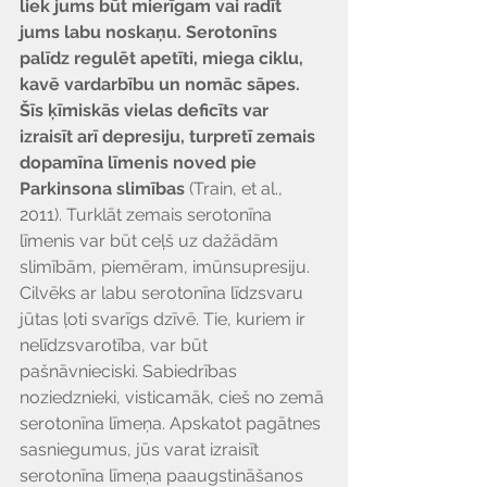
liek jums būt mierīgam vai radīt 
jums labu noskaņu. Serotonīns 
palīdz regulēt apetīti, miega ciklu, 
kavē vardarbību un nomāc sāpes. 
Šīs ķīmiskās vielas deficīts var 
izraisīt arī depresiju, turpretī zemais 
dopamīna līmenis noved pie 
Parkinsona slimības 
(Train, et al., 
2011). Turklāt zemais serotonīna 
līmenis var būt ceļš uz dažādām 
slimībām, piemēram, imūnsupresiju.
Cilvēks ar labu serotonīna līdzsvaru 
jūtas ļoti svarīgs dzīvē. Tie, kuriem ir 
nelīdzsvarotība, var būt 
pašnāvnieciski. Sabiedrības 
noziedznieki, visticamāk, cieš no zemā 
serotonīna līmeņa. Apskatot pagātnes 
sasniegumus, jūs varat izraisīt 
serotonīna līmeņa paaugstināšanos 