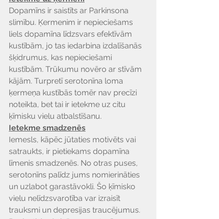
Dopamīns ir saistīts ar Parkinsona 
slimību. Ķermenim ir nepieciešams 
liels dopamīna līdzsvars efektīvām 
kustībām, jo tas iedarbina izdalīšanās 
šķidrumus, kas nepieciešami 
kustībām. Trūkumu novēro ar stīvām 
kājām. Turpretī serotonīna loma 
ķermeņa kustībās tomēr nav precīzi 
noteikta, bet tai ir ietekme uz citu 
ķīmisku vielu atbalstīšanu.
Ietekme smadzenēs
Iemesls, kāpēc jūtaties motivēts vai 
satraukts, ir pietiekams dopamīna 
līmenis smadzenēs. No otras puses, 
serotonīns palīdz jums nomierināties 
un uzlabot garastāvokli. Šo ķīmisko 
vielu nelīdzsvarotība var izraisīt 
trauksmi un depresijas traucējumus. 