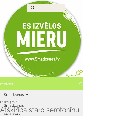
Ieraksts
Smadzenes
Lasīts 4 min
Smadzenes
Atšķirība starp serotonīnu
RigaBrain