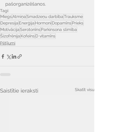
pašorganizēšanos.
Tagi:
Miegs
Atmiņa
Smadzeņu darbība
Trauksme
Depresija
Enerģija
Hormoni
Dopamīns
Prieks
Motivācija
Serotonīns
Parkinsona slimība
Šizofrēnija
Kofeīns
D vitamīns
Pētījumi
Skatīt visu
Saistītie ieraksti