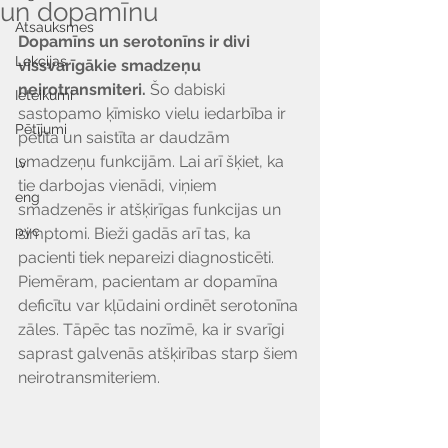
un dopamīnu
Atsauksmes
Dopamīns un serotonīns ir divi 
Lekcijas
vissvarīgākie smadzeņu 
neirotransmiteri. 
Šo dabiski 
Ieteikumi
sastopamo ķīmisko vielu iedarbība ir 
Pētījumi
pētīta un saistīta ar daudzām 
smadzeņu funkcijām. Lai arī šķiet, ka 
lv
tie darbojas vienādi, viņiem 
eng
smadzenēs ir atšķirīgas funkcijas un 
рус
simptomi. Bieži gadās arī tas, ka 
pacienti tiek nepareizi diagnosticēti. 
Piemēram, pacientam ar dopamīna 
deficītu var kļūdaini ordinēt serotonīna 
zāles. Tāpēc tas nozīmē, ka ir svarīgi 
saprast galvenās atšķirības starp šiem 
neirotransmiteriem.