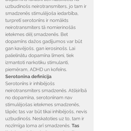
uzbudinošs neirotransmiters, jo tam ir 
smadzenēs stimulējoša iedarbība, 
turpretī serotonīns ir nomākts 
neirotransmiters tā nomierinošās 
ietekmes dēļ smadzenēs. Bet 
dopamīns dažos gadījumos var būt 
gan kavējošs, gan ierosinošs. Lai 
palielinātu dopamīna līmeni, tiek 
izmantoti narkotiku stimulanti, 
piemēram, ADHD un kofeīns.
Serotonīna definīcija
Serotonīns ir inhibējošs 
neirotransmiters smadzenēs. Atšķirībā 
no dopamīna, serotonīnam nav 
stimulējošas ietekmes smadzenēs, 
tāpēc tas var būt tikai inhibējošs, nevis 
uzbudinošs. Neskatoties uz to, tam ir 
nozīmīga loma arī smadzenēs. 
Tas 