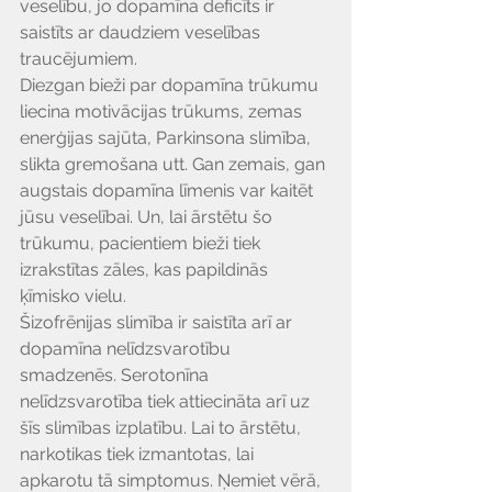
veselību, jo dopamīna deficīts ir 
saistīts ar daudziem veselības 
traucējumiem.
Diezgan bieži par dopamīna trūkumu 
liecina motivācijas trūkums, zemas 
enerģijas sajūta, Parkinsona slimība, 
slikta gremošana utt. Gan zemais, gan 
augstais dopamīna līmenis var kaitēt 
jūsu veselībai. Un, lai ārstētu šo 
trūkumu, pacientiem bieži tiek 
izrakstītas zāles, kas papildinās 
ķīmisko vielu.
Šizofrēnijas slimība ir saistīta arī ar 
dopamīna nelīdzsvarotību 
smadzenēs. Serotonīna 
nelīdzsvarotība tiek attiecināta arī uz 
šīs slimības izplatību. Lai to ārstētu, 
narkotikas tiek izmantotas, lai 
apkarotu tā simptomus. Ņemiet vērā, 