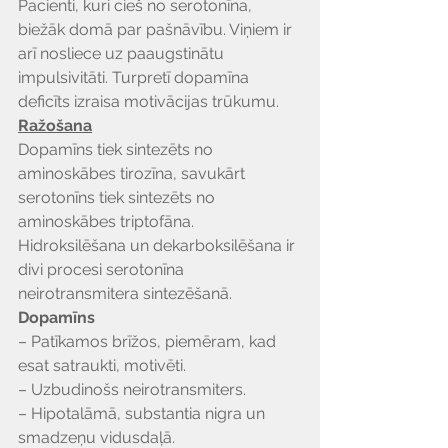
Pacienti, kuri cieš no serotonīna, 
biežāk domā par pašnāvību. Viņiem ir 
arī nosliece uz paaugstinātu 
impulsivitāti. Turpretī dopamīna 
deficīts izraisa motivācijas trūkumu.
Ražošana
Dopamīns tiek sintezēts no 
aminoskābes tirozīna, savukārt 
serotonīns tiek sintezēts no 
aminoskābes triptofāna. 
Hidroksilēšana un dekarboksilēšana ir 
divi procesi serotonīna 
neirotransmitera sintezēšanā.
Dopamīns
– Patīkamos brīžos, piemēram, kad 
esat satraukti, motivēti.
– Uzbudinošs neirotransmiters.
– Hipotalāmā, substantia nigra un 
smadzeņu vidusdaļā.