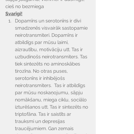
cieš no bezmiega
Svarīgi!
Dopamīns un serotonīns ir divi 
smadzenēs visvairāk sastopamie 
neirotransmiteri. Dopamīns ir 
atbildīgs par mūsu laimi, 
aizrautību, motivāciju utt. Tas ir 
uzbudinošs neirotransmiters. Tas 
tiek sintezēts no aminoskābes 
tirozīna. No otras puses, 
serotonīns ir inhibējošs 
neirotransmiters.  Tas ir atbildīgs 
par mūsu noskaņojumu, sāpju 
nomākšanu, miega ciklu, sociālo 
izturēšanos utt. Tas ir sintezēts no 
triptofāna. Tas ir saistīts ar 
trauksmi un depresijas 
traucējumiem. Gan zemais 