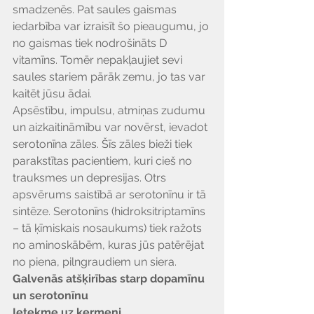
Γ
smadzenēs. Pat saules gaismas 
iedarbība var izraisīt šo pieaugumu, jo 
no gaismas tiek nodrošināts D 
vitamīns. Tomēr nepakļaujiet sevi 
saules stariem pārāk zemu, jo tas var 
kaitēt jūsu ādai.
Apsēstību, impulsu, atmiņas zudumu 
un aizkaitināmību var novērst, ievadot 
serotonīna zāles. Šīs zāles bieži tiek 
parakstītas pacientiem, kuri cieš no 
trauksmes un depresijas. Otrs 
apsvērums saistībā ar serotonīnu ir tā 
sintēze. Serotonīns (hidroksitriptamīns 
– tā ķīmiskais nosaukums) tiek ražots 
no aminoskābēm, kuras jūs patērējat 
no piena, pilngraudiem un siera.
Galvenās atšķirības starp dopamīnu 
un serotonīnu
Ietekme uz ķermeni