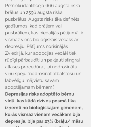
Pētnieki identificēja 666 augsta riska 
brāļus un 2596 augsta riska 
pusbrāļus. Augsts risks tika definēts 
gadījumos, kad brāļiem vai 
pusbrāļiem, kas piedalījās pētījumā, ir 
vismaz viens bioloģiskais vecāks ar 
depresiju. Pētījums norisinājās 
Zviedrijā, kur adopcijas vecāki tiek 
rūpīgi pārbaudīti un pakļauti stingrai 
atlases procedūrai, lai nodrošinātu 
viņu spēju “nodrošināt atbalstošu un 
labvēlīgu mājvietu savam 
adoptējamam bērnam”.
Depresijas risks adoptēto bērnu 
vidū, kas kādā dzīves posmā tika 
izņemti no bioloģiskajām ģimenēm, 
kurās vismaz vienam vecākam bija 
depresija, bija par 23% (brāļu/ māsu 