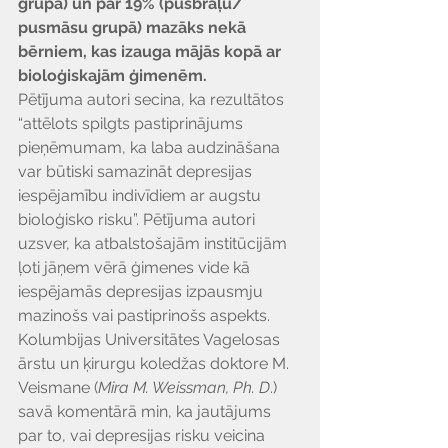
Γ
grupā) un par 19% (pusbrāļu/ 
pusmāsu grupā) mazāks nekā 
bērniem, kas izauga mājās kopā ar 
bioloģiskajām ģimenēm.
Pētījuma autori secina, ka rezultātos 
“attēlots spilgts pastiprinājums 
pieņēmumam, ka laba audzināšana 
var būtiski samazināt depresijas 
iespējamību indivīdiem ar augstu 
bioloģisko risku”. Pētījuma autori 
uzsver, ka atbalstošajām institūcijām 
ļoti jāņem vērā ģimenes vide kā 
iespējamās depresijas izpausmju 
mazinošs vai pastiprinošs aspekts.
Kolumbijas Universitātes Vagelosas 
ārstu un ķirurgu koledžas doktore M. 
Veismane (
Mira M. Weissman, Ph. D
.) 
savā komentārā min, ka jautājums 
par to, vai depresijas risku veicina 