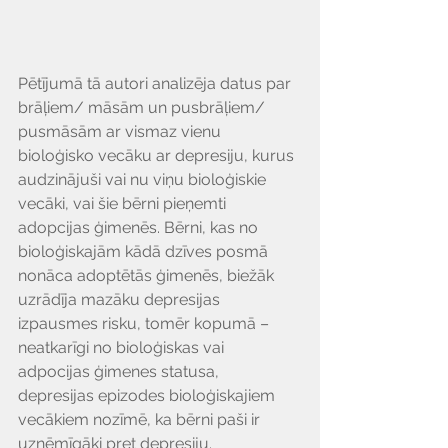
Pētījumā tā autori analizēja datus par 
brāļiem/ māsām un pusbrāļiem/ 
pusmāsām ar vismaz vienu 
bioloģisko vecāku ar depresiju, kurus 
audzinājuši vai nu viņu bioloģiskie 
vecāki, vai šie bērni pieņemti 
adopcijas ģimenēs. Bērni, kas no 
bioloģiskajām kādā dzīves posmā 
nonāca adoptētās ģimenēs, biežāk 
uzrādīja mazāku depresijas 
izpausmes risku, tomēr kopumā – 
neatkarīgi no bioloģiskas vai 
adpocijas ģimenes statusa, 
depresijas epizodes bioloģiskajiem 
vecākiem nozīmē, ka bērni paši ir 
uzņēmīgāki pret depresiju.