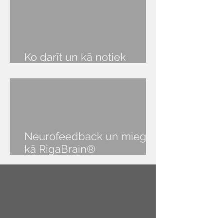
Ko darīt un kā notiek
RigaBrain® seanss?
Neurofeedback un miegs:
kā RigaBrain®
NeurOptimal® palīdz atgūt
veselīgu miegu