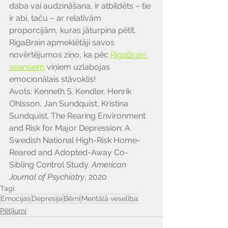
daba vai audzināšana, ir atbildēts – tie 
ir abi, taču – ar relatīvām 
proporcijām, kuras jāturpina pētīt.
RigaBrain apmeklētāji savos 
novērtējumos ziņo, ka pēc 
RigaBrain 
seansiem
 viņiem uzlabojas 
emocionālais stāvoklis!
Avots: Kenneth S. Kendler, Henrik 
Ohlsson, Jan Sundquist, Kristina 
Sundquist. The Rearing Environment 
and Risk for Major Depression: A 
Swedish National High-Risk Home-
Reared and Adopted-Away Co-
Sibling Control Study. 
American 
Journal of Psychiatry
, 2020
Tagi:
Emocijas
Depresija
Bērni
Mentālā veselība
Pētījumi