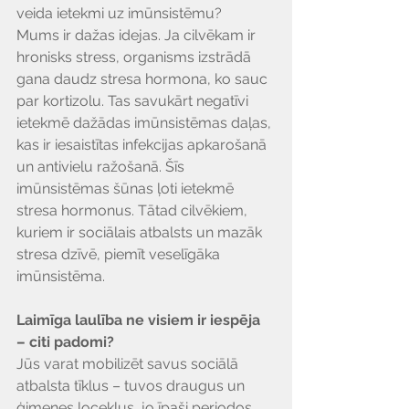
veida ietekmi uz imūnsistēmu?
Mums ir dažas idejas. Ja cilvēkam ir 
hronisks stress, organisms izstrādā 
gana daudz stresa hormona, ko sauc 
par kortizolu. Tas savukārt negatīvi 
ietekmē dažādas imūnsistēmas daļas, 
kas ir iesaistītas infekcijas apkarošanā 
un antivielu ražošanā. Šīs 
imūnsistēmas šūnas ļoti ietekmē 
stresa hormonus. Tātad cilvēkiem, 
kuriem ir sociālais atbalsts un mazāk 
stresa dzīvē, piemīt veselīgāka 
imūnsistēma.
Laimīga laulība ne visiem ir iespēja 
– citi padomi?
Jūs varat mobilizēt savus sociālā 
atbalsta tīklus – tuvos draugus un 
ģimenes locekļus, jo īpaši periodos, 