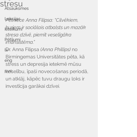
stresu
Atsauksmes
Lekcijas
Pētniece Anna Filipsa: “Cilvēkiem, 
kuriem ir sociālais atbalsts un mazāk 
Ieteikumi
stresa dzīvē, piemīt veselīgāka 
Pētījumi
imūnsistēma.”
Dr. Anna Filipsa 
(Anna Phillips)
 no 
lv
Birmingemas Universitātes pēta, kā 
eng
stress un depresija ietekmē mūsu 
рус
veselību, īpaši novecošanas periodā, 
un atklāj, kāpēc tuvu draugu loks ir 
investīcija garākai dzīvei.