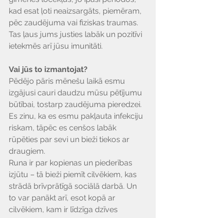
Γ
kad esat ļoti neaizsargāts, piemēram, 
pēc zaudējuma vai fiziskas traumas. 
Tas ļaus jums justies labāk un pozitīvi 
ietekmēs arī jūsu imunitāti.
Vai jūs to izmantojat?
Pēdējo pāris mēnešu laikā esmu 
izgājusi cauri daudzu mūsu pētījumu 
būtībai, tostarp zaudējuma pieredzei. 
Es zinu, ka es esmu pakļauta infekciju 
riskam, tāpēc es cenšos labāk 
rūpēties par sevi un bieži tiekos ar 
draugiem.
Runa ir par kopienas un piederības 
izjūtu – tā bieži piemīt cilvēkiem, kas 
strādā brīvprātīgā sociālā darbā. Un 
to var panākt arī, esot kopā ar 
cilvēkiem, kam ir līdzīga dzīves 