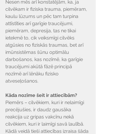
Nesen mēs arī konstatējām, ka, ja 
cilvēkam ir fiziska trauma, piemēram, 
kaulu lūzums un pēc tam turpina 
attīstīties arī garīgie traucējumi, 
piemēram, depresija, tas ne tikai 
ietekmē to, cik veiksmīgi cilvēks 
atgūsies no fiziskās traumas, bet arī 
imūnsistēmas šūnu optimālu 
darbošanos, kas nozīmē, ka garīgie 
traucējumi akūtā fāzē principā 
nozīmē arī lēnāku fizisko 
atveseļošanos.
Kāda nozīme šeit ir attiecībām?
Piemērs – cilvēkiem, kuri ir nelaimīgi 
precējušies, ir daudz gausāka 
reakcija uz gripas vakcīnu nekā 
cilvēkiem, kuri ir laimīgi savā laulībā.
Kādā veidā tieši attiecības izraisa šāda 