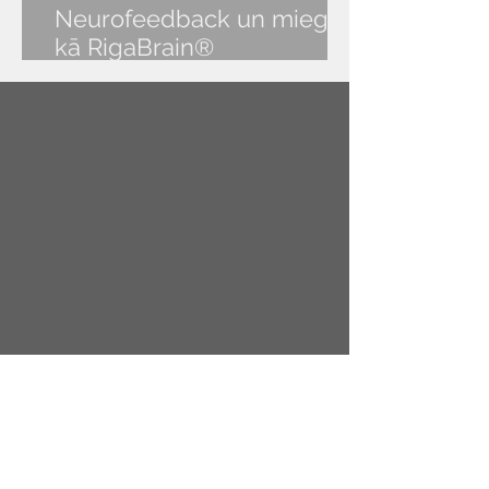
Neurofeedback un miegs:
kā RigaBrain®
NeurOptimal® palīdz atgūt
veselīgu miegu