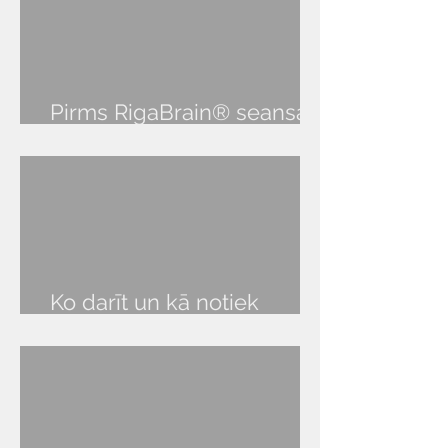
Pirms RigaBrain® seansa
audio lekcija
Ko darīt un kā notiek
RigaBrain® seanss?