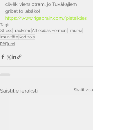
cilvēki viens otram, jo Tuvākajiem 
gribat to labāko! 
https://www.rigabrain.com/pieteikties
Tagi:
Stress
Trauksme
Attiecības
Hormoni
Trauma
Imunitāte
Kortizols
Pētījumi
Skatīt visu
Saistītie ieraksti