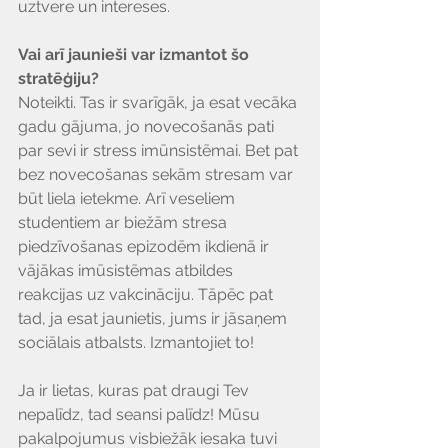
uztvere un intereses.
Vai arī jaunieši var izmantot šo 
stratēģiju?
Noteikti. Tas ir svarīgāk, ja esat vecāka 
gadu gājuma, jo novecošanās pati 
par sevi ir stress imūnsistēmai. Bet pat 
bez novecošanas sekām stresam var 
būt liela ietekme. Arī veseliem 
studentiem ar biežām stresa 
piedzīvošanas epizodēm ikdienā ir 
vājākas imūsistēmas atbildes 
reakcijas uz vakcināciju. Tāpēc pat 
tad, ja esat jaunietis, jums ir jāsaņem 
sociālais atbalsts. Izmantojiet to!
Ja ir lietas, kuras pat draugi Tev 
nepalīdz, tad seansi palīdz! Mūsu 
pakalpojumus visbiežāk iesaka tuvi 