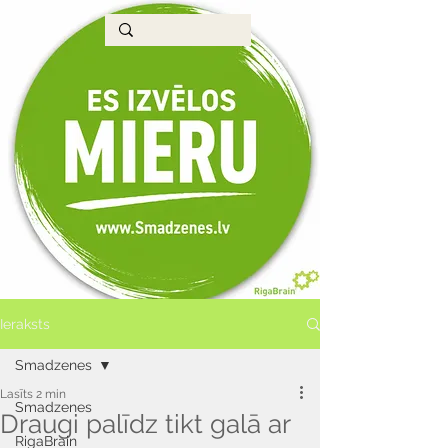
Ieraksts
Smadzenes
Lasīts 2 min
Smadzenes
Draugi palīdz tikt galā ar
RigaBrain