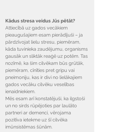
Kādus stresa veidus Jūs pētāt?
Attiecībā uz gados vecākiem 
pieaugušajiem esam pierādījuši – ja 
pārdzīvojat lielu stresu, piemēram, 
kāda tuvinieka zaudējumu, organisms 
gausāk un sliktāk reaģē uz potēm. Tas 
nozīmē, ka šim cilvēkam būs grūtāk, 
piemēram, cīnīties pret gripu vai 
pneimoniju, kas ir divi no lielākajiem 
gados vecāku cilvēku veselības 
ienaidniekiem. 
Mēs esam arī konstatējuši, ka ilgstoši 
un no sirds rūpējoties par laulāto 
partneri ar demenci, vērojama 
pozitīva ietekme uz šī cilvēka 
imūnsistēmas šūnām.