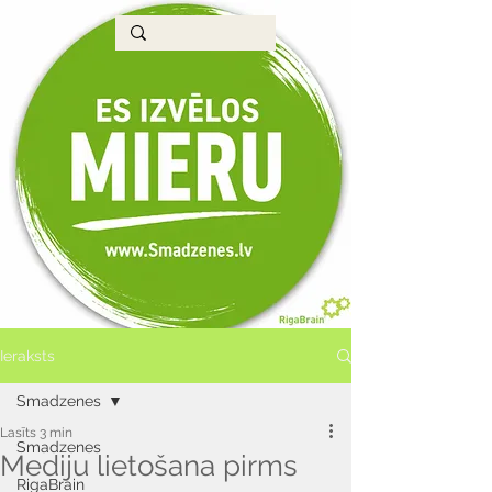
Ieraksts
Smadzenes
Lasīts 3 min
Smadzenes
Mediju lietošana pirms
RigaBrain