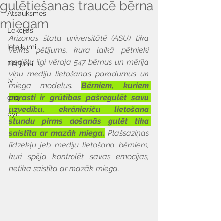
gulētiešanas traucē bērna
Atsauksmes
miegam
Lekcijas
Arizonas štata universitātē (ASU) tika 
Ieteikumi
veikts pētījums, kura laikā pētnieki 
nedēļu ilgi vēroja 547 bērnus un mērīja 
Pētījumi
viņu mediju lietošanas paradumus un 
lv
miega modeļus. 
Bērniem, kuriem 
parasti ir grūtības pašregulēt savu 
eng
uzvedību, ekrānierīču lietošana 
рус
stundu pirms došanās gulēt tika 
saistīta ar mazāk miega.
 Plašsaziņas 
līdzekļu jeb mediju lietošana bērniem, 
kuri spēja kontrolēt savas emocijas, 
netika saistīta ar mazāk miega.