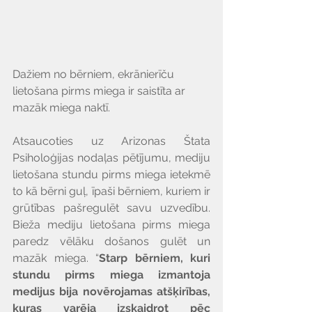
Dažiem no bērniem, ekrānierīču 
lietošana pirms miega ir saistīta ar 
mazāk miega naktī.
Atsaucoties uz Arizonas Štata 
Psiholoģijas nodaļas pētījumu, mediju 
lietošana stundu pirms miega ietekmē 
to kā bērni guļ, īpaši bērniem, kuriem ir 
grūtības pašregulēt savu uzvedību. 
Bieža mediju lietošana pirms miega 
paredz vēlāku došanos gulēt un 
mazāk miega. “
Starp bērniem, kuri 
stundu pirms miega izmantoja 
medijus bija novērojamas atšķirības, 
kuras varēja izskaidrot pēc 