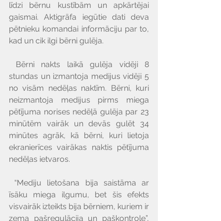
Γ
līdzi bērnu kustībām un apkārtējai 
gaismai. Aktigrāfa iegūtie dati deva 
pētnieku komandai informāciju par to, 
kad un cik ilgi bērni gulēja.
 Bērni nakts laikā gulēja vidēji 8 
stundas un izmantoja medijus vidēji 5 
no visām nedēļas naktīm. Bērni, kuri 
neizmantoja medijus pirms miega 
pētījuma norises nedēļā gulēja par 23 
minūtēm vairāk un devās gulēt 34 
minūtes agrāk, kā bērni, kuri lietoja 
ekranierīces vairākas naktis pētījuma 
nedēļas ietvaros.
 “Mediju lietošana bija saistāma ar 
īsāku miega ilgumu, bet šis efekts 
visvairāk izteikts bija bērniem, kuriem ir 
zema pašregulācija un paškontrole”, 