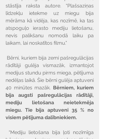
stāstīja raksta autore. “Plašsaziņas 
līdzekļu ietekme uz miegu bija 
mērāma kā vidēja, kas nozīmē, ka tas 
atspoguļo ierasto mediju lietošanu, 
nevis palikšanu nomodā laiku pa 
laikam, lai noskatītos filmu.”
 Bērni, kuriem bija zemi pašregulācijas 
rādītāji gulēja vismazāk, izmantojot 
medijus stundu pirms miega, pētījuma 
nedēļas laikā. Šie bērni gulēja aptuveni 
40 minūtes mazāk. 
Bērniem, kuriem 
bija augsti pašregulācijas rādītāji, 
mediju lietošana neietekmēja 
miegu. Tie bija aptuveni 35 % no 
visiem pētījuma dalībniekiem.
 “Mediju lietošana bija ļoti nozīmīga 