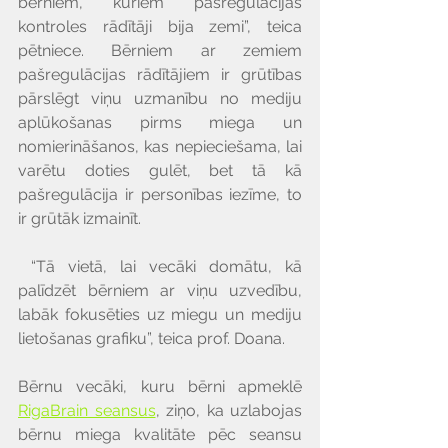
bērniem, kuriem pašregulācijas 
kontroles rādītāji bija zemi”, teica 
pētniece. Bērniem ar zemiem 
pašregulācijas rādītājiem ir grūtības 
pārslēgt viņu uzmanību no mediju 
aplūkošanas pirms miega un 
nomierināšanos, kas nepieciešama, lai 
varētu doties gulēt, bet tā kā 
pašregulācija ir personības iezīme, to 
ir grūtāk izmainīt.
 “Tā vietā, lai vecāki domātu, kā 
palīdzēt bērniem ar viņu uzvedību, 
labāk fokusēties uz miegu un mediju 
lietošanas grafiku”, teica prof. Doana.
Bērnu vecāki, kuru bērni apmeklē 
RigaBrain seansus
, ziņo, ka uzlabojas 
bērnu miega kvalitāte pēc seansu 