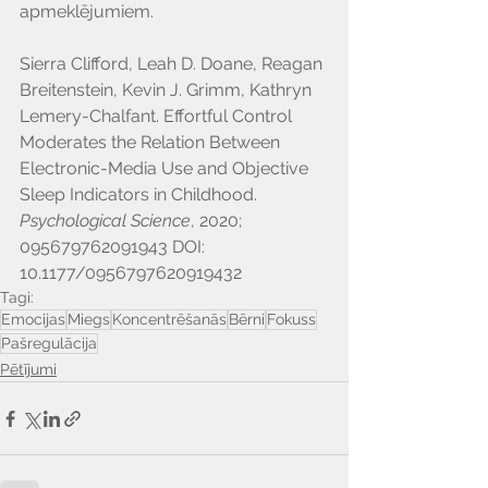
apmeklējumiem.
Sierra Clifford, Leah D. Doane, Reagan 
Breitenstein, Kevin J. Grimm, Kathryn 
Lemery-Chalfant. Effortful Control 
Moderates the Relation Between 
Electronic-Media Use and Objective 
Sleep Indicators in Childhood. 
Psychological Science
, 2020; 
095679762091943 DOI: 
10.1177/0956797620919432
Tagi:
Emocijas
Miegs
Koncentrēšanās
Bērni
Fokuss
Pašregulācija
Pētījumi