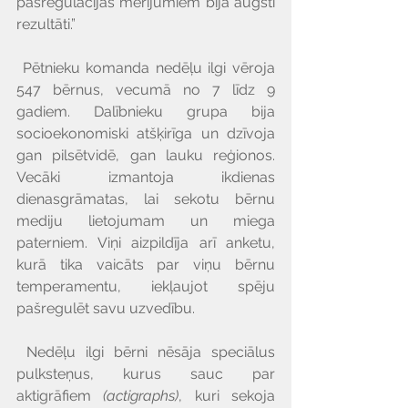
pašregulācijas mērījumiem bija augsti 
rezultāti.”
 Pētnieku komanda nedēļu ilgi vēroja 
547 bērnus, vecumā no 7 līdz 9 
gadiem. Dalībnieku grupa bija 
socioekonomiski atšķirīga un dzīvoja 
gan pilsētvidē, gan lauku reģionos. 
Vecāki izmantoja ikdienas 
dienasgrāmatas, lai sekotu bērnu 
mediju lietojumam un miega 
paterniem. Viņi aizpildīja arī anketu, 
kurā tika vaicāts par viņu bērnu 
temperamentu, iekļaujot spēju 
pašregulēt savu uzvedību.
 Nedēļu ilgi bērni nēsāja speciālus 
pulksteņus, kurus sauc par 
aktigrāfiem 
(actigraphs)
, kuri sekoja 