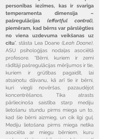
personības iezīmes, kas ir svarīga 
temperamenta dimensija – 
pašregulācijas 
(effortful control), 
piemēram, kad bērns var pārslēgties 
no viena uzdevuma veikšanas uz 
citu
”, stāsta Lea Doane 
(Leah Doane)
, 
ASU psiholoģijas nodaļas asociētā 
profesore. “Bērni, kuriem ir zemi 
rādītāji pašregulācijas mērījumos ir tie, 
kuriem ir grūtības pagaidīt, lai 
atsaiņotu dāvanu, kā arī tie ir bērni, 
kuri viegli novēršas, pazaudējot 
koncentrēšanos. Tika atrasts 
pārliecinoša saistība starp mediju 
lietošanu stundu pirms miega un to, 
kad šie bērni aizmieg, un cik ilgi guļ. 
Mediju lietošana pirms miega netika 
asociēta ar miegu bērniem, kuru 