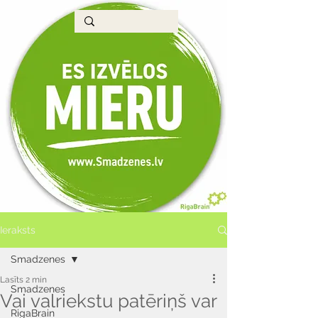
Ieraksts
Smadzenes
Lasīts 2 min
Smadzenes
Vai valriekstu patēriņš var
RigaBrain