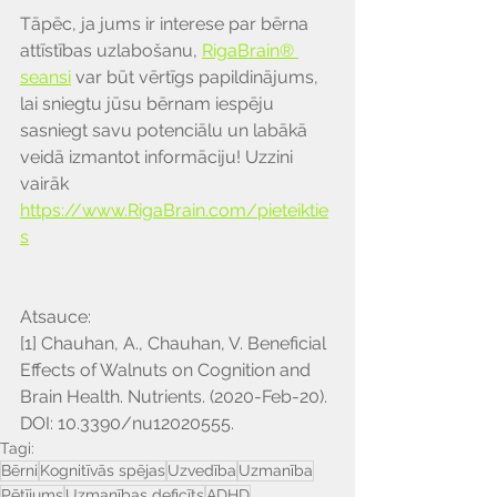
Tāpēc, ja jums ir interese par bērna 
attīstības uzlabošanu, 
RigaBrain® 
seansi
 var būt vērtīgs papildinājums, 
lai sniegtu jūsu bērnam iespēju 
sasniegt savu potenciālu un labākā 
veidā izmantot informāciju! Uzzini 
vairāk 
https://www.RigaBrain.com/pieteiktie
s
Atsauce:
[1] Chauhan, A., Chauhan, V. Beneficial 
Effects of Walnuts on Cognition and 
Brain Health. Nutrients. (2020-Feb-20). 
DOI: 10.3390/nu12020555.
Tagi:
Bērni
Kognitīvās spējas
Uzvedība
Uzmanība
Pētījums
Uzmanības deficīts
ADHD