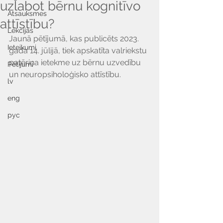
uzlabot bērnu kognitīvo
Atsauksmes
attīstību?
Lekcijas
Jaunā pētījumā, kas publicēts 2023. 
Ieteikumi
gada 14. jūlijā, tiek apskatīta valriekstu 
patēriņa ietekme uz bērnu uzvedību 
Pētījumi
un neuropsiholoģisko attīstību. 
lv
eng
рус