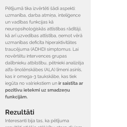
Pētījumā tika izvērtēti šādi aspekti: 
uzmanība, darba atmiņa, inteliģence 
un vadības funkcijas kā 
neuropsiholoģiskās attīstības rādītāji, 
kā arī uzvedības attīstība, ņemot vērā 
uzmanības deficīta hiperaktivitātes 
traucējuma (ADHD) simptomus. Lai 
novērtētu intervences grupas 
dalībnieku atbilstību, pētnieki analizēja 
alfa-linolēnskābes (ALA) līmeni asinīs, 
kas ir omega-3 taukskābe, kas tiek 
iegūta no valriekstiem un 
ir saistīta ar 
pozitīvu ietekmi uz smadzeņu 
funkcijām.
Rezultāti
Interesanti bija tas, ka pētījuma 