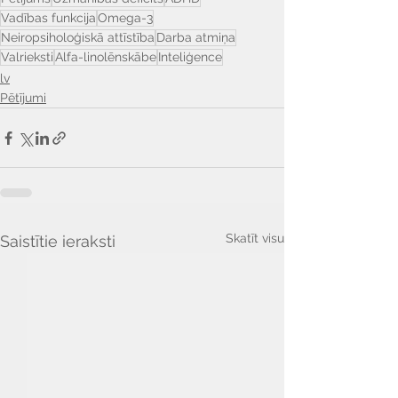
Vadības funkcija
Omega-3
Neiropsiholoģiskā attīstība
Darba atmiņa
Valrieksti
Alfa-linolēnskābe
Inteliģence
lv
Pētījumi
Skatīt visu
Saistītie ieraksti