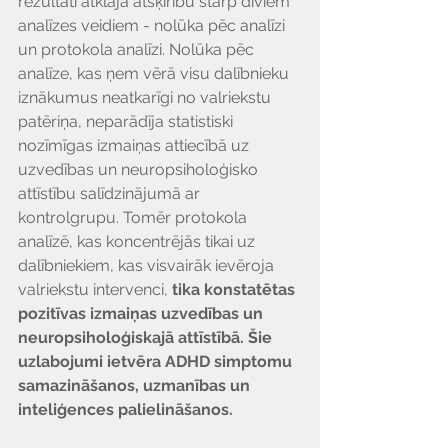
rezultāti atklāja atšķirību starp diviem 
analīzes veidiem - nolūka pēc analīzi 
un protokola analīzi. Nolūka pēc 
analīze, kas ņem vērā visu dalībnieku 
iznākumus neatkarīgi no valriekstu 
patēriņa, neparādīja statistiski 
nozīmīgas izmaiņas attiecībā uz 
uzvedības un neuropsiholoģisko 
attīstību salīdzinājumā ar 
kontrolgrupu. Tomēr protokola 
analīzē, kas koncentrējās tikai uz 
dalībniekiem, kas visvairāk ievēroja 
valriekstu intervenci, 
tika konstatētas 
pozitīvas izmaiņas uzvedības un 
neuropsiholoģiskajā attīstībā. Šie 
uzlabojumi ietvēra ADHD simptomu 
samazināšanos, uzmanības un 
inteliģences palielināšanos.