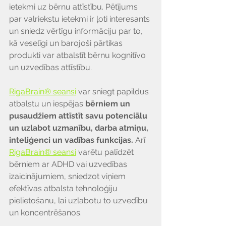
ietekmi uz bērnu attīstību. Pētījums 
par valriekstu ietekmi ir ļoti interesants 
un sniedz vērtīgu informāciju par to, 
kā veselīgi un barojoši pārtikas 
produkti var atbalstīt bērnu kognitīvo 
un uzvedības attīstību.
RigaBrain® seansi
 var sniegt papildus 
atbalstu un iespējas 
bērniem un 
pusaudžiem attīstīt savu potenciālu 
un uzlabot uzmanību, darba atmiņu, 
inteliģenci un vadības funkcijas. 
Arī 
RigaBrain® seansi
 varētu palīdzēt 
bērniem ar ADHD vai uzvedības 
izaicinājumiem, sniedzot viņiem 
efektīvas atbalsta tehnoloģiju 
pielietošanu, lai uzlabotu to uzvedību 
un koncentrēšanos.