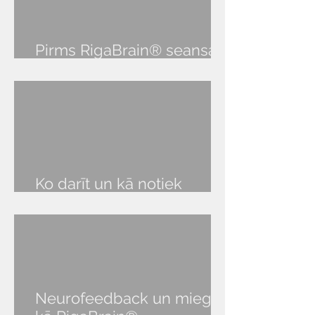
Pirms RigaBrain® seansa
audio lekcija
Ko darīt un kā notiek
RigaBrain® seanss?
Neurofeedback un miegs: