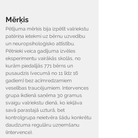
Mērķis
Pētījuma mērķis bija izpētīt valriekstu 
patēriņa ietekmi uz bērnu uzvedību 
un neuropsiholoģisko attīstību. 
Pētnieki veica gadījuma izvēles 
eksperimentu vairākās skolās, no 
kurām piedalījās 771 bērns un 
pusaudzis (vecumā no 11 līdz 16 
gadiem) bez acīmredzamiem 
veselības traucējumiem. Intervences 
grupa ikdienā saņēma 30 gramus 
svaigu valriekstu dienā, ko iekļāva 
savā parastajā uzturā, bet 
kontrolgrupa neietvēra šādu konkrētu 
daudzuma regulāru uzņemšanu 
(intervence).