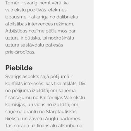
Tomēr ir svarīgi ņemt vērā, ka 
valriekstu pozitīvās ietekmes 
Γ
izpausme ir atkarīga no dalībnieku 
atbilstības intervences režīmam. 
Atbilstības nozīme pētījumos par 
uzturu ir būtiska, lai nodrošinātu 
uztura sastāvdaļu patiesās 
priekšrocības.
Piebilde
Svarīgs aspekts šajā pētījumā ir 
konflikts interesēs, kas tika atklāts. Divi 
no pētījuma izpildītājiem saņēma 
finansējumu no Kalifornijas Valriekstu 
komisijas, un viens no izpildītājiem 
saņēma grantu no Starptautiskās 
Riekstu un Žāvētu Augļu padomes. 
Tas norāda uz finansiālu atkarību no 