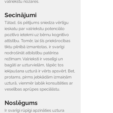
valriekstu nozares.
Secinājumi
Tātad, šis pētījums sniedza vērtīgu 
ieskatu par valriekstu potenciālo 
pozitīvo ietekmi uz bērnu kognitīvo 
attīstību. Tomēr, lai šīs priekšrocības 
tiktu pilnībā izmantotas, ir svarīgi 
nodrošināt atbilstību patēriņa 
režīmam. Valrieksti ir veselīgi un 
bagāti ar uzturvielām, tāpēc tos 
iekļaušana uzturā ir vērts apsvērt. Bet, 
protams, pirms jebkādām izmaiņām 
uzturā, vienmēr labāk konsultēties ar 
veselības aprūpes speciālistu.
Noslēgums
Ir svarīgi rūpīgi apzināties uztura 