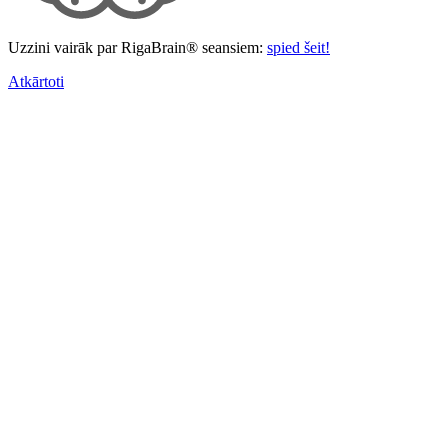
Uzzini vairāk par RigaBrain® seansiem:
spied šeit!
Atkārtoti