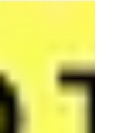
apmācības, lai iegūtu NeurOptiaml® Basic
Certificate.