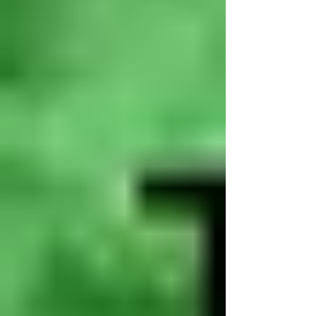
Lekcijas
VIDEO lekcija: Bailes
Bezmaksas lekcija par bailēm.