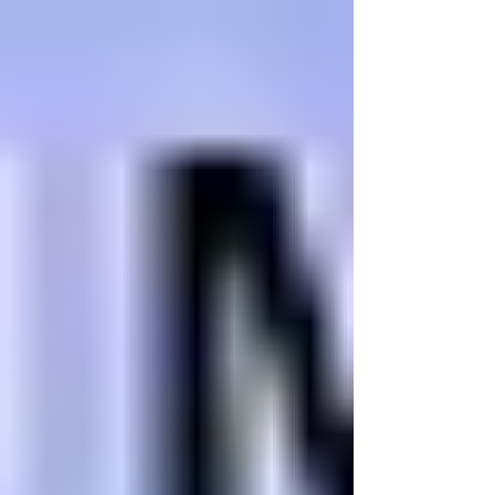
Lekcijas
VIDEO lekcija: Mācīšanās
Bezmaksas lekcija par mācīšanos un
smadzeņu darbību.