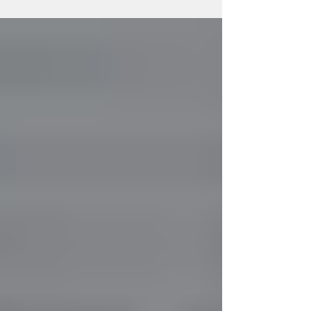
Iepazīstināsim ar RigaBrain® izstrādāto
Γ
motivācijas modeli. Ko mums dod
motivācijas esamība? Kur smadzenēs mājo
motivācija?