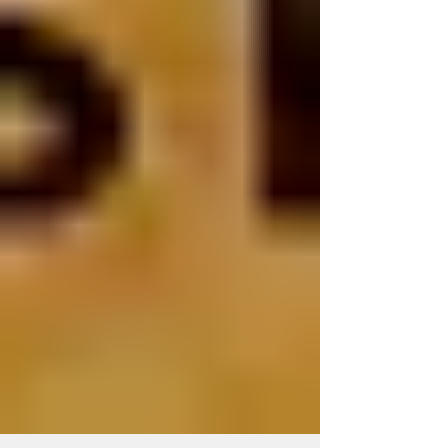
smadzeņu treniņš
Iepazīsti RigaBrain® smadzeņu treniņu
metodiku!