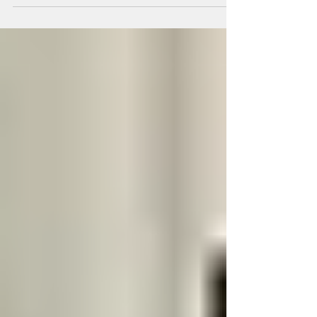
VIDEO lekcija: Kortizols
un smadzeņu darbība
Kas ir kortizols? Kortizols ir steroīdu
hormons, kas cilvēkam tiek ražots virsnieru
garozas pavedienu zonā.