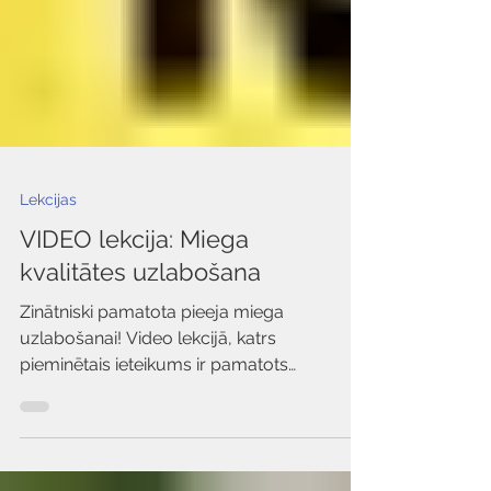
Lekcijas
VIDEO lekcija: Miega
kvalitātes uzlabošana
Zinātniski pamatota pieeja miega
uzlabošanai! Video lekcijā, katrs
pieminētais ieteikums ir pamatots
zinātniskos pētījumos. Kopā 96 pētīju