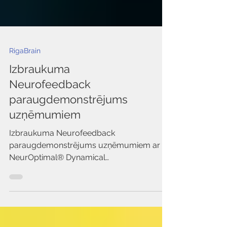
RigaBrain
Izbraukuma
Neurofeedback
paraugdemonstrējums
uzņēmumiem
Izbraukuma Neurofeedback
paraugdemonstrējums uzņēmumiem ar
NeurOptimal® Dynamical
Neurofeedback®. Praktiska smadzeņu
darbības demonstrācija, lekcija un reāllaika
smadzeņu līdzsvara skaidrojums
komandām, konferencēm un pasākumiem.