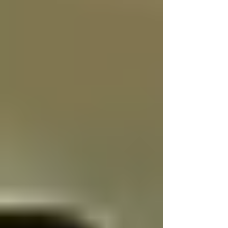
Lekcijas
VIDEO lekcija: Imunitāte
un smadzeņu darbība
Par to kā strādā smadzenes un to saistība
ar imunitāti.