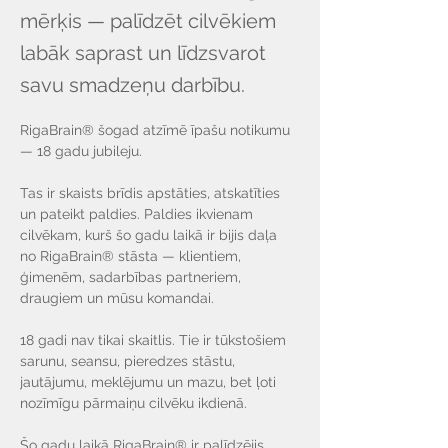
mērķis — palīdzēt cilvēkiem
labāk saprast un līdzsvarot
savu smadzeņu darbību.
RigaBrain® šogad atzīmē īpašu notikumu 
— 18 gadu jubileju.
Tas ir skaists brīdis apstāties, atskatīties 
un pateikt paldies. Paldies ikvienam 
cilvēkam, kurš šo gadu laikā ir bijis daļa 
no RigaBrain® stāsta — klientiem, 
ģimenēm, sadarbības partneriem, 
draugiem un mūsu komandai.
18 gadi nav tikai skaitlis. Tie ir tūkstošiem 
sarunu, seansu, pieredzes stāstu, 
jautājumu, meklējumu un mazu, bet ļoti 
nozīmīgu pārmaiņu cilvēku ikdienā.
Šo gadu laikā RigaBrain® ir palīdzējis 