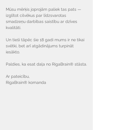
Mūsu mērķis joprojām paliek tas pats — 
izglītot cilvēkus par līdzsvarotas 
smadzeņu darbības saistību ar dzīves 
kvalitāti.
Un tieši tāpēc šie 18 gadi mums ir ne tikai 
svētki, bet arī atgādinājums turpināt 
iesākto.
Paldies, ka esat daļa no RigaBrain® stāsta.
Ar pateicību,
RigaBrain® komanda