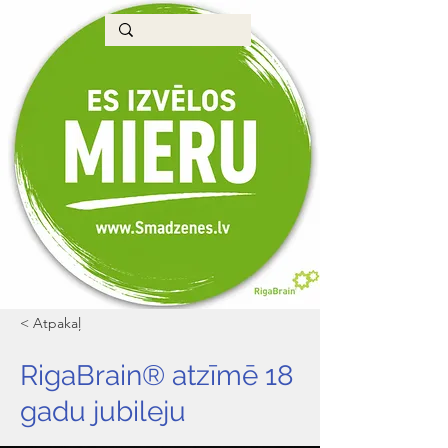
< Atpakaļ
RigaBrain® atzīmē 18
gadu jubileju