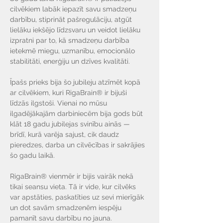
Γ
cilvēkiem labāk iepazīt savu smadzeņu 
darbību, stiprināt pašregulāciju, atgūt 
lielāku iekšējo līdzsvaru un veidot lielāku 
izpratni par to, kā smadzeņu darbība 
ietekmē miegu, uzmanību, emocionālo 
stabilitāti, enerģiju un dzīves kvalitāti.
Īpašs prieks bija šo jubileju atzīmēt kopā 
ar cilvēkiem, kuri RigaBrain® ir bijuši 
līdzās ilgstoši. Vienai no mūsu 
ilgadējākajām darbiniecēm bija gods būt 
klāt 18 gadu jubilejas svinību ainās — 
brīdī, kurā varēja sajust, cik daudz 
pieredzes, darba un cilvēcības ir sakrājies 
šo gadu laikā.
RigaBrain® vienmēr ir bijis vairāk nekā 
tikai seansu vieta. Tā ir vide, kur cilvēks 
var apstāties, paskatīties uz sevi mierīgāk 
un dot savām smadzenēm iespēju 
pamanīt savu darbību no jauna.