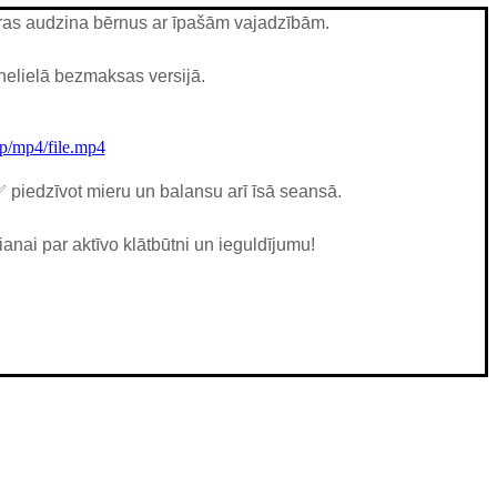
ras audzina bērnus ar īpašām vajadzībām.
nelielā bezmaksas versijā.
p/mp4/file.mp4
 piedzīvot mieru un balansu arī īsā seansā.
ianai par aktīvo klātbūtni un ieguldījumu!