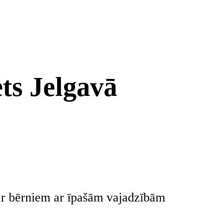
ts Jelgavā
r bērniem ar īpašām vajadzībām