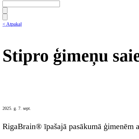
< Atpakaļ
Stipro ģimeņu saie
2025. g. 7. sept.
RigaBrain® īpašajā pasākumā ģimenēm a