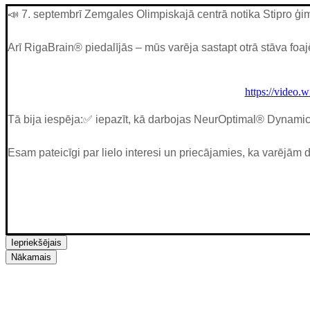
📣 7. septembrī Zemgales Olimpiskajā centrā notika Stipro 
Arī RigaBrain® piedalījās – mūs varēja sastapt otrā stāva fo
https://video
Tā bija iespēja:✅ iepazīt, kā darbojas NeurOptimal® Dynamica
Esam pateicīgi par lielo interesi un priecājamies, ka varējām d
Iepriekšējais
Nākamais