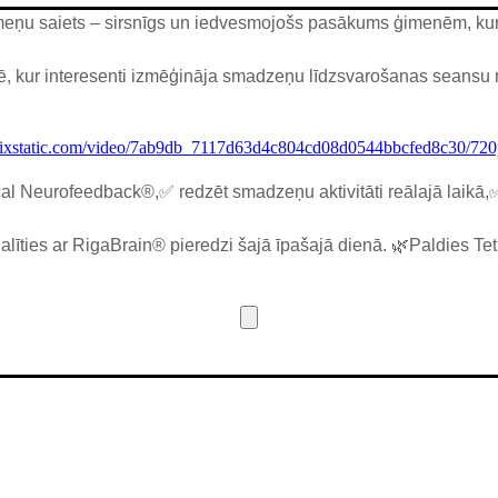
ģimeņu saiets – sirsnīgs un iedvesmojošs pasākums ģimenēm, ku
ajē, kur interesenti izmēģināja smadzeņu līdzsvarošanas seansu 
.wixstatic.com/video/7ab9db_7117d63d4c804cd08d0544bbcfed8c30/720
l Neurofeedback®,✅ redzēt smadzeņu aktivitāti reālajā laikā,✅
alīties ar RigaBrain® pieredzi šajā īpašajā dienā. 🌿Paldies Tet