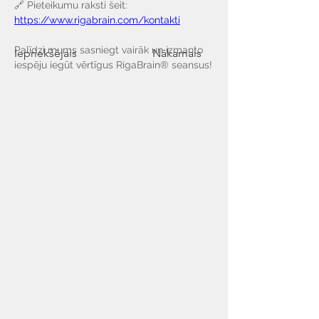
🔗 Pieteikumu raksti šeit: 
https://www.rigabrain.com/kontakti
Palīdzi mums sasniegt vairāk un izmanto 
Iepriekšējais
Nākamais
iespēju iegūt vērtīgus RigaBrain® seansus!