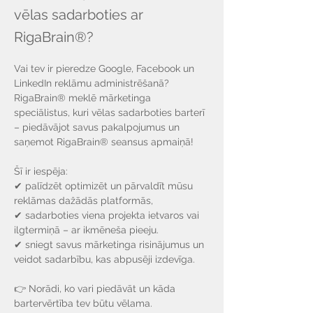
Γ
vēlas sadarboties ar
RigaBrain®?
Vai tev ir pieredze Google, Facebook un 
LinkedIn reklāmu administrēšanā? 
RigaBrain® meklē mārketinga 
speciālistus, kuri vēlas sadarboties barterī 
– piedāvājot savus pakalpojumus un 
saņemot RigaBrain® seansus apmaiņā!
Šī ir iespēja:
✔ palīdzēt optimizēt un pārvaldīt mūsu 
reklāmas dažādās platformās,
✔ sadarboties viena projekta ietvaros vai 
ilgtermiņā – ar ikmēneša pieeju.
✔ sniegt savus mārketinga risinājumus un 
veidot sadarbību, kas abpusēji izdevīga.
👉 Norādi, ko vari piedāvāt un kāda 
bartervērtība tev būtu vēlama.