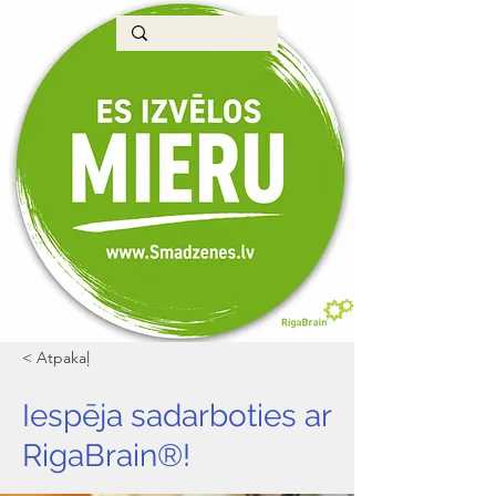
< Atpakaļ
Iespēja sadarboties ar
RigaBrain®!