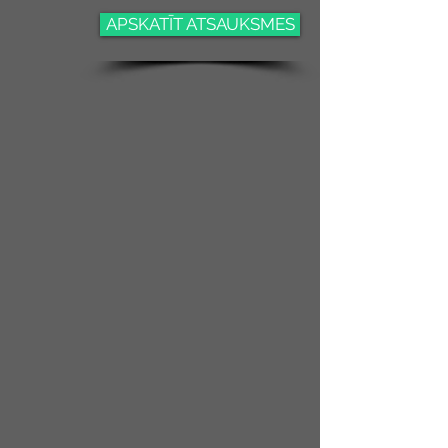
APSKATĪT ATSAUKSMES