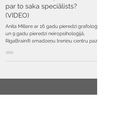
RigaBrain® seanss un
rokraksta izmaiņas, ko
par to saka speciālists?
(VIDEO)
Anita Millere ar 16 gadu pieredzi grafoloģijā
un 9 gadu pieredzi neiropsiholoģijā,
RigaBrain® smadzeņu treniņu centru pazīst
jau 10 gadus.