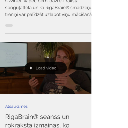
RigaBrain® var palīdzēt?
Uzziniet, kāpēc bērni dažreiz raksta
spoguļattēlā un kā RigaBrain® smadzeņu
treniņi var palīdzēt uzlabot viņu mācīšanās
spējas.
Load video
Atsauksmes