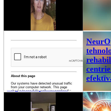
Kā RigaBrain®
NeurO
seansi palīdz
tehnol
saglabāt skaidru
rehabil
prātu un uzlabot
centrie
koncentrēšanos:
efektī
Ingrīdas pieredze