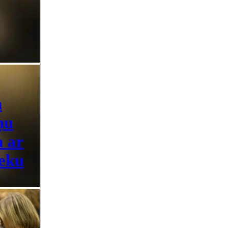
m
ņu
a ar
reku