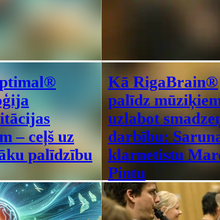
ptimal®
Kā RigaBrain®
oģija
palīdz mūziķie
itācijas
uzlabot smadze
m – ceļš uz
darbību: Sarun
vāku palīdzību
klarnetistu Ma
Pintu