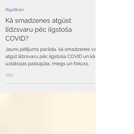
RigaBrain
Kā smadzenes atgūst
līdzsvaru pēc ilgstoša
COVID?
Jauns pētījums parāda, kā smadzenes var
atgūt līdzsvaru pēc ilgstoša COVID un kā
uzlabojas pašsajūta, miegs un fokuss.