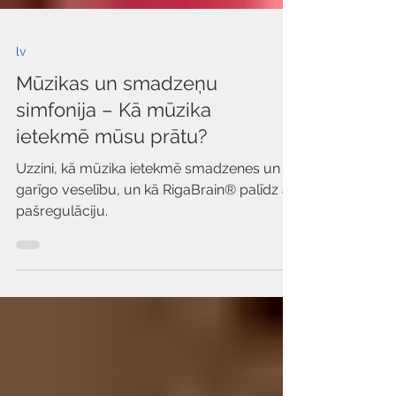
lv
Mūzikas un smadzeņu
simfonija – Kā mūzika
ietekmē mūsu prātu?
Uzzini, kā mūzika ietekmē smadzenes un
garīgo veselību, un kā RigaBrain® palīdz ar
pašregulāciju.