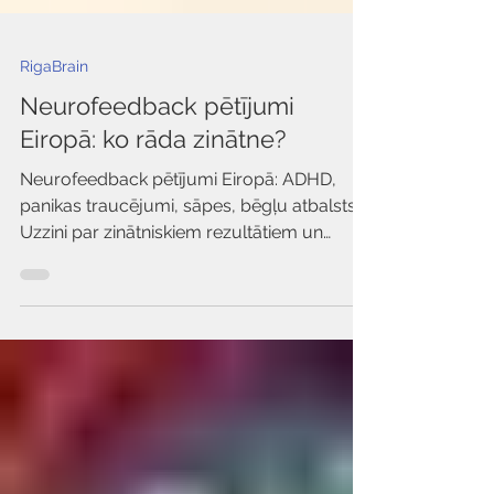
Γ
RigaBrain
Neurofeedback pētījumi
Eiropā: ko rāda zinātne?
Neurofeedback pētījumi Eiropā: ADHD,
panikas traucējumi, sāpes, bēgļu atbalsts.
Uzzini par zinātniskiem rezultātiem un
RigaBrain® pieeju.