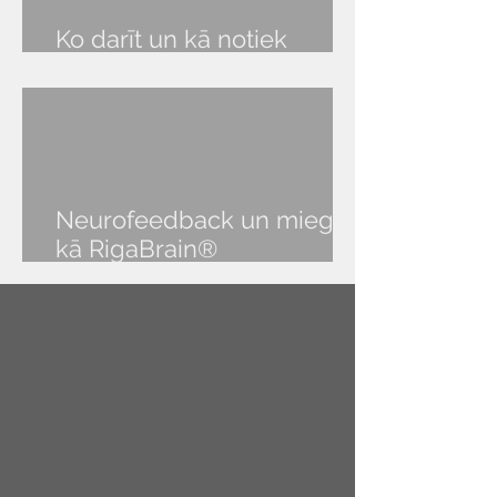
Ko darīt un kā notiek
RigaBrain® seanss?
Neurofeedback un miegs:
kā RigaBrain®
NeurOptimal® palīdz atgūt
veselīgu miegu