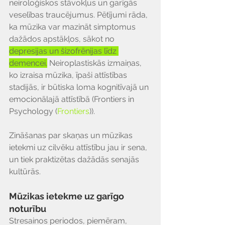
neiroloģiskos stāvokļus un garīgās 
veselības traucējumus. Pētījumi rāda, 
ka mūzika var mazināt simptomus 
dažādos apstākļos, sākot no 
depresijas un šizofrēnijas līdz 
demencei.
 Neiroplastiskās izmaiņas, 
ko izraisa mūzika, īpaši attīstības 
stadijās, ir būtiska loma kognitīvajā un 
emocionālajā attīstībā (Frontiers in 
Psychology​ (
Frontiers
)​).
Zināšanas par skaņas un mūzikas 
ietekmi uz cilvēku attīstību jau ir sena, 
un tiek praktizētas dažādās senajās 
kultūrās. 
Mūzikas ietekme uz garīgo 
noturību
Stresainos periodos, piemēram, 