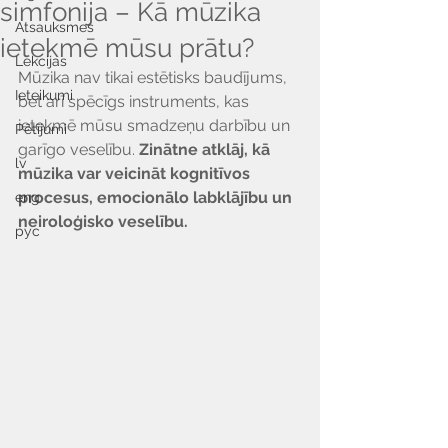
simfonija – Kā mūzika
Atsauksmes
ietekmē mūsu prātu?
Lekcijas
Mūzika nav tikai estētisks baudījums, 
Ieteikumi
bet arī spēcīgs instruments, kas 
ietekmē mūsu smadzeņu darbību un 
Pētījumi
garīgo veselību. 
Zinātne atklāj, kā 
lv
mūzika var veicināt kognitīvos 
procesus, emocionālo labklājību un 
eng
neiroloģisko veselību.
рус