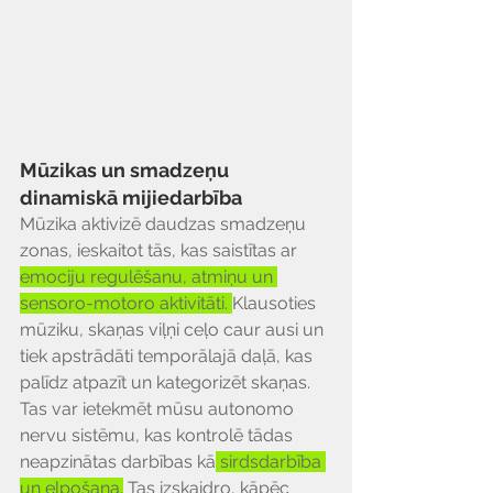
Mūzikas un smadzeņu 
dinamiskā mijiedarbība
Mūzika aktivizē daudzas smadzeņu 
zonas, ieskaitot tās, kas saistītas ar 
emociju regulēšanu, atmiņu un 
sensoro-motoro aktivitāti. 
Klausoties 
mūziku, skaņas viļņi ceļo caur ausi un 
tiek apstrādāti temporālajā daļā, kas 
palīdz atpazīt un kategorizēt skaņas. 
Tas var ietekmēt mūsu autonomo 
nervu sistēmu, kas kontrolē tādas 
neapzinātas darbības kā
 sirdsdarbība 
un elpošana.
 Tas izskaidro, kāpēc 