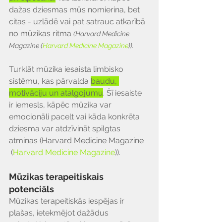
dažas dziesmas mūs nomierina, bet 
citas - uzlādē vai pat satrauc atkarībā 
no mūzikas ritma 
(Harvard Medicine 
Magazine​ (
Harvard Medicine Magazine
)​).
Turklāt mūzika iesaista limbisko 
sistēmu, kas pārvalda 
baudu, 
motivāciju un atalgojumu
. Šī iesaiste 
ir iemesls, kāpēc mūzika var 
emocionāli pacelt vai kāda konkrēta 
dziesma var atdzīvināt spilgtas 
atmiņas (Harvard Medicine Magazine​
 (
Harvard Medicine Magazine
)​).
Mūzikas terapeitiskais 
potenciāls
Mūzikas terapeitiskās iespējas ir 
plašas, ietekmējot dažādus 