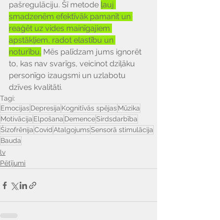
pašregulāciju. Šī metode 
ļauj 
smadzenēm efektīvāk pamanīt un 
reaģēt uz vides mainīgajiem 
apstākļiem, radot elastību un 
noturību.
 Mēs palīdzam jums ignorēt 
to, kas nav svarīgs, veicinot dziļāku 
personīgo izaugsmi un uzlabotu 
dzīves kvalitāti.
Tagi:
Emocijas
Depresija
Kognitīvās spējas
Mūzika
Motivācija
Elpošana
Demence
Sirdsdarbība
Šizofrēnija
Covid
Atalgojums
Sensorā stimulācija
Bauda
lv
Pētījumi