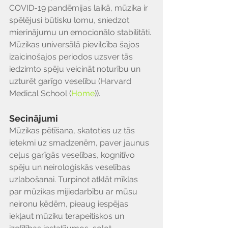
Γ
COVID-19 pandēmijas laikā, mūzika ir 
spēlējusi būtisku lomu, sniedzot 
mierinājumu un emocionālo stabilitāti. 
Mūzikas universālā pievilcība šajos 
izaicinošajos periodos uzsver tās 
iedzimto spēju veicināt noturību un 
uzturēt garīgo veselību (Harvard 
Medical School​ (
Home
)​).
Secinājumi
Mūzikas pētīšana, skatoties uz tās 
ietekmi uz smadzenēm, paver jaunus 
ceļus garīgās veselības, kognitīvo 
spēju un neiroloģiskās veselības 
uzlabošanai. Turpinot atklāt mīklas 
par mūzikas mijiedarbību ar mūsu 
neironu ķēdēm, pieaug iespējas 
iekļaut mūziku terapeitiskos un 