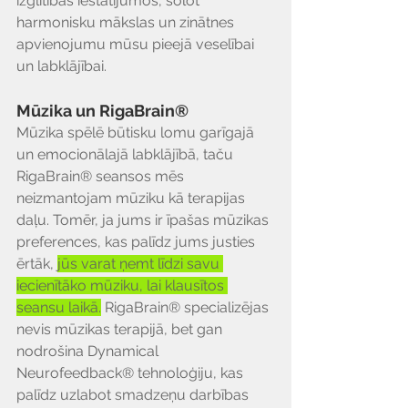
izglītības iestatījumos, solot 
harmonisku mākslas un zinātnes 
apvienojumu mūsu pieejā veselībai 
un labklājībai.
Mūzika un RigaBrain®
Mūzika spēlē būtisku lomu garīgajā 
un emocionālajā labklājībā, taču 
RigaBrain® seansos mēs 
neizmantojam mūziku kā terapijas 
daļu. Tomēr, ja jums ir īpašas mūzikas 
preferences, kas palīdz jums justies 
ērtāk, 
jūs varat ņemt līdzi savu 
iecienītāko mūziku, lai klausītos 
seansu laikā.
 RigaBrain® specializējas 
nevis mūzikas terapijā, bet gan 
nodrošina Dynamical 
Neurofeedback® tehnoloģiju, kas 
palīdz uzlabot smadzeņu darbības 