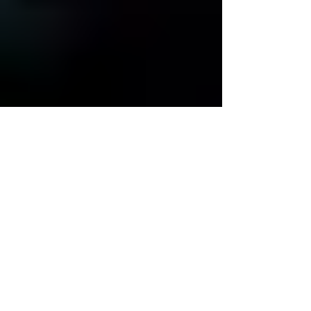
Misofonija
“misofonija”, kas cilvēkus padara ārkārtīgi
jūtīgus pret ikdienas skaņām, šo cilvēku
smadzeņu “savienojums" ir pavisam
atšķirīgs.