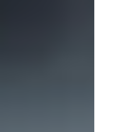
Dažādu objekta īpašību, piemēram,
kustības virziena, krāsas un telpiskā
stāvokļa ietekmē mūsu īstermiņa atmiņa
pieļauj sistemātiskas kļūdas