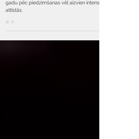
Pētījumi
Kā zīdaiņi koncentrē
uzmanību?
Zīdaiņu jauno smadzeņu reģioni pirmo
gadu pēc piedzimšanas vēl aizvien intensīvi
attīstās.