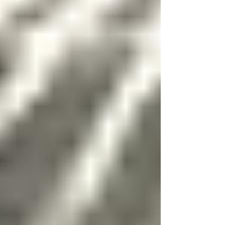
maņām