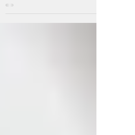
Atklāj, kā neurofeedback palīdz atjaunot
smadzeņu līdzsvaru un elastību pēc
psihodēlisko vielu lietošanas, veicinot
mieru un skaidrību.