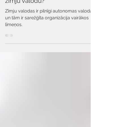
Γ
Pētījumi
Kā smadzenes apstrādā
zīmju valodu?
Zīmju valodas ir pilnīgi autonomas valodas,
un tām ir sarežģīta organizācija vairākos
līmeņos.