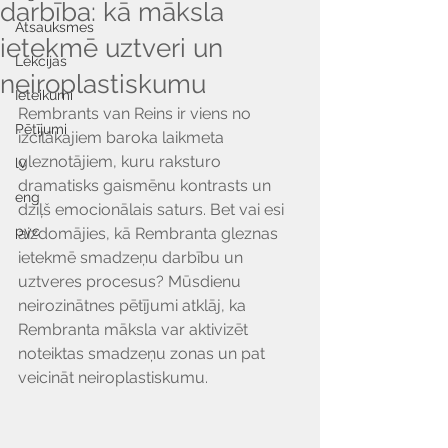
darbība: kā māksla
Atsauksmes
ietekmē uztveri un
Lekcijas
neiroplastiskumu
Ieteikumi
Rembrants van Reins ir viens no 
Pētījumi
izcilākajiem baroka laikmeta 
gleznotājiem, kuru raksturo 
lv
dramatisks gaismēnu kontrasts un 
eng
dziļš emocionālais saturs. Bet vai esi 
рус
aizdomājies, kā Rembranta gleznas 
ietekmē smadzeņu darbību un 
uztveres procesus? Mūsdienu 
neirozinātnes pētījumi atklāj, ka 
Rembranta māksla var aktivizēt 
noteiktas smadzeņu zonas un pat 
veicināt neiroplastiskumu.