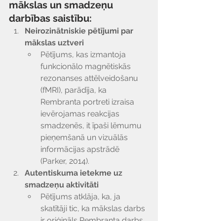
Γ
mākslas un smadzeņu 
darbības saistību:
Neirozinātniskie pētījumi par 
mākslas uztveri
Pētījums, kas izmantoja 
funkcionālo magnētiskās 
rezonanses attēlveidošanu 
(fMRI), parādīja, ka 
Rembranta portreti izraisa 
ievērojamas reakcijas 
smadzenēs, it īpaši lēmumu 
pieņemšanā un vizuālās 
informācijas apstrādē 
(Parker, 2014).
Autentiskuma ietekme uz 
smadzeņu aktivitāti
Pētījums atklāja, ka, ja 
skatītāji tic, ka mākslas darbs 
ir oriģināls Rembranta darbs, 