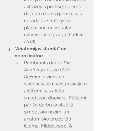
aktivizējas priekšējā pieres 
daļa un redzes garoza, kas 
norāda uz stratēģisko 
plānošanu un vizuālās 
uztveres integrāciju (Parker, 
2018).
"Anatomijas stunda" un 
neirozinātne
Rembranta darbs 
The 
Anatomy Lesson of Dr. 
Deijman
 ir viens no 
slavenākajiem vēsturiskajiem 
attēliem, kas attēlo 
smadzeņu disekciju. Pētījumi 
par šo darbu analizē tā 
simbolisko nozīmi un 
anatomisko precizitāti 
(IJpma, Middelkoop, & 