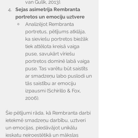
van Gulik, 2013).
Sejas asimetrija Rembranta 
portretos un emociju uztvere
Analizējot Rembranta 
portretus, pētījums atklāja, 
ka sieviešu portretos biežāk 
tiek attēlota kreisā vaiga 
puse, savukārt vīriešu 
portretos dominē labā vaiga 
puse. Tas varētu būt saistīts 
ar smadzeņu labo puslodi un 
tās saistību ar emociju 
izpausmi (Schirillo & Fox, 
2006).
Šie pētījumi rāda, kā Rembranta darbi 
ietekmē smadzeņu darbību, uztveri 
un emocijas, piedāvājot unikālu 
ieskatu neiroestētikā un mākslas 