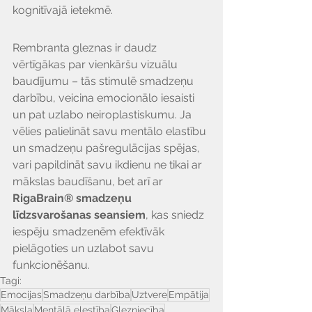
kognitīvajā ietekmē.
Rembranta gleznas ir daudz 
vērtīgākas par vienkāršu vizuālu 
baudījumu – tās stimulē smadzeņu 
darbību, veicina emocionālo iesaisti 
un pat uzlabo neiroplastiskumu. Ja 
vēlies palielināt savu mentālo elastību 
un smadzeņu pašregulācijas spējas, 
vari papildināt savu ikdienu ne tikai ar 
mākslas baudīšanu, bet arī ar 
RigaBrain® smadzeņu 
līdzsvarošanas seansiem
, kas sniedz 
iespēju smadzenēm efektīvāk 
pielāgoties un uzlabot savu 
funkcionēšanu.
Tagi:
Emocijas
Smadzeņu darbība
Uztvere
Empātija
Māksla
Mentālā elestība
Glezniecība