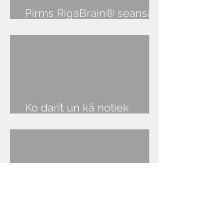
Pirms RigaBrain® seansa
audio lekcija
Ko darīt un kā notiek
RigaBrain® seanss?
Neurofeedback un miegs:
kā RigaBrain®
NeurOptimal® palīdz atgūt