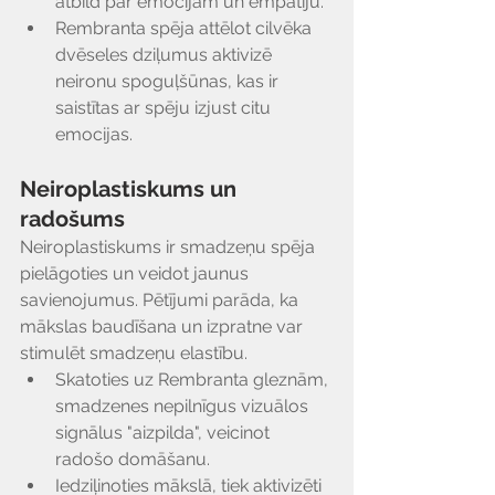
atbild par emocijām un empātiju.
Rembranta spēja attēlot cilvēka 
dvēseles dziļumus aktivizē 
neironu spoguļšūnas, kas ir 
saistītas ar spēju izjust citu 
emocijas.
Neiroplastiskums un 
radošums
Neiroplastiskums ir smadzeņu spēja 
pielāgoties un veidot jaunus 
savienojumus. Pētījumi parāda, ka 
mākslas baudīšana un izpratne var 
stimulēt smadzeņu elastību.
Skatoties uz Rembranta gleznām, 
smadzenes nepilnīgus vizuālos 
signālus "aizpilda", veicinot 
radošo domāšanu.
Iedziļinoties mākslā, tiek aktivizēti 