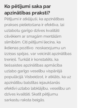
Ko pētījumi saka par 
apzinātības praksti?
Pētījumi ir atklājuši, ka apzinātības 
prakses pielietošana ir efektīva, lai 
uzlabotu garīgo dzīves kvalitāti 
cilvēkiem ar smagām mentālām 
slimībām. Citi pētījumi liecina, ka 
ikdienas pozitīvo  noskaņojumu un  
izziņas spējas, var veicināt apzinātības 
treniņš. Turklāt ir konstatēts, ka 
tiešsaistes apzinātības apmācība 
uzlabo garīgo veselību vispārējā 
populācijā. Visbeidzot, ir atklāts, ka uz 
apzinātību balstītas iejaukšanās 
efektīvi uzlabo labklājību, veselību un 
dzīves kvalitāti. Skatīt pētījumu 
sarkastu raksta beigās.