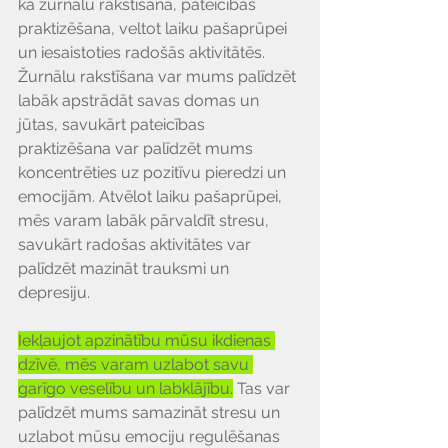
kā žurnālu rakstīšana, pateicības 
praktizēšana, veltot laiku pašaprūpei 
un iesaistoties radošās aktivitātēs. 
Žurnālu rakstīšana var mums palīdzēt 
labāk apstrādāt savas domas un 
jūtas, savukārt pateicības 
praktizēšana var palīdzēt mums 
koncentrēties uz pozitīvu pieredzi un 
emocijām. Atvēlot laiku pašaprūpei, 
mēs varam labāk pārvaldīt stresu, 
savukārt radošas aktivitātes var 
palīdzēt mazināt trauksmi un 
depresiju.
Iekļaujot apzinātību mūsu ikdienas 
dzīvē, mēs varam uzlabot savu 
garīgo veselību un labklājību.
 Tas var 
palīdzēt mums samazināt stresu un 
uzlabot mūsu emociju regulēšanas 