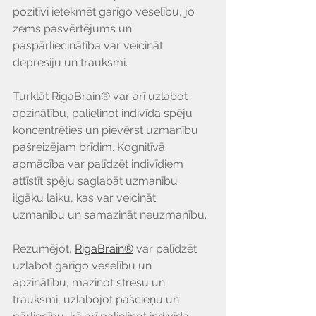
pozitīvi ietekmēt garīgo veselību, jo 
zems pašvērtējums un 
pašpārliecinātība var veicināt 
depresiju un trauksmi.
Turklāt RigaBrain® var arī uzlabot 
apzinātību, palielinot indivīda spēju 
koncentrēties un pievērst uzmanību 
pašreizējam brīdim. Kognitīvā 
apmācība var palīdzēt indivīdiem 
attīstīt spēju saglabāt uzmanību 
ilgāku laiku, kas var veicināt 
uzmanību un samazināt neuzmanību.
Rezumējot,
RigaBrain®
 var palīdzēt 
uzlabot garīgo veselību un 
apzinātību, mazinot stresu un 
trauksmi, uzlabojot pašcieņu un 