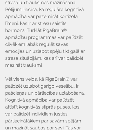
Γ
stresa un trauksmes mazināšana. 
Pētījumi liecina, ka regulāra kognitīvā 
apmācība var pazemināt kortizola 
līmeni, kas ir ar stresu saistīts 
hormons. Turklāt RigaBrain® 
apmācību programmas var palīdzēt 
cilvēkiem labāk regulēt savas 
emocijas un uzlabot spēju tikt galā ar 
stresa situācijām, kas arī var palīdzēt 
mazināt trauksmi.
Vēl viens veids, kā RigaBrain® var 
palīdzēt uzlabot garīgo veselību, ir 
pašcieņas un pārliecības uzlabošana. 
Kognitīvā apmācība var palīdzēt 
attīstīt kognitīvās stiprās puses, kas 
var palīdzēt indivīdiem justies 
pārliecinātākiem par savām spējām 
un mazināt šaubas par sevi. Tas var 