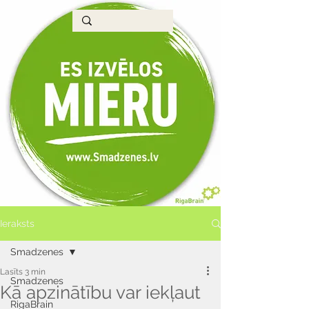
Ieraksts
Smadzenes
Lasīts 3 min
Smadzenes
Kā apzinātību var iekļaut
RigaBrain