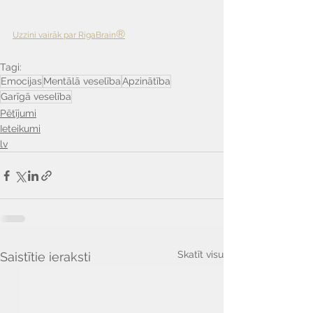
®
Uzzini vairāk par RigaBrain
Tagi:
Emocijas
Mentālā veselība
Apzinātība
Garīgā veselība
Pētījumi
Ieteikumi
lv
Skatīt visu
Saistītie ieraksti