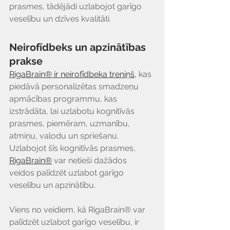
prasmes, tādējādi uzlabojot garīgo 
veselību un dzīves kvalitāti.
Neirofīdbeks un apzinātības 
prakse
RigaBrain® ir neirofīdbeka treniņš
,
 kas 
piedāvā personalizētas smadzeņu 
apmācības programmu, kas 
izstrādāta, lai uzlabotu kognitīvās 
prasmes, piemēram, uzmanību, 
atmiņu, valodu un spriešanu. 
Uzlabojot šīs kognitīvās prasmes, 
RigaBrain®
var netieši dažādos 
veidos palīdzēt uzlabot garīgo 
veselību un apzinātību.
Viens no veidiem, kā RigaBrain® var 
palīdzēt uzlabot garīgo veselību, ir 