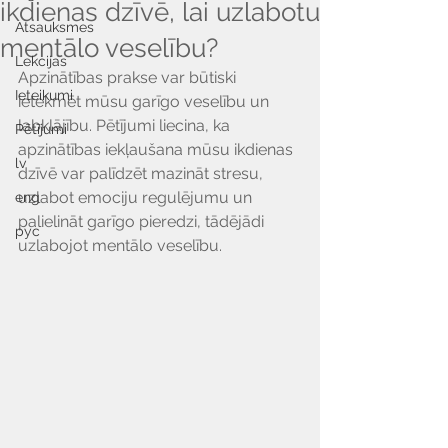
ikdienas dzīvē, lai uzlabotu
Atsauksmes
mentālo veselību?
Lekcijas
Apzinātības prakse var būtiski 
Ieteikumi
ietekmēt mūsu garīgo veselību un 
labklājību. Pētījumi liecina, ka 
Pētījumi
apzinātības iekļaušana mūsu ikdienas 
lv
dzīvē var palīdzēt mazināt stresu, 
uzlabot emociju regulējumu un 
eng
palielināt garīgo pieredzi, tādējādi 
рус
uzlabojot mentālo veselību.