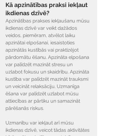
Kā apzinātības praksi iekļaut 
ikdienas dzīvē?
Apzinātības prakses iekļaušanu mūsu 
ikdienas dzīvē var veikt dažādos 
veidos, piemēram, atvēlot laiku 
apzinātai elpošanai, iesaistoties 
apzinātās kustībās vai praktizējot 
pārdomātu ēšanu. Apzināta elpošana 
var palīdzēt mazināt stresu un 
uzlabot fokusu un skaidrību. Apzināta 
kustība var palīdzēt mazināt trauksmi 
un veicināt relaksāciju. Uzmanīga 
ēšana var palīdzēt uzlabot mūsu 
attiecības ar pārtiku un samazināt 
pārēšanās riskus.
Uzmanību var iekļaut arī mūsu 
ikdienas dzīvē, veicot tādas aktivitātes 