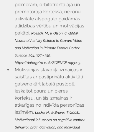
piemēram, orbītofrontālajā un 
premotorajā korteksā, neironu 
aktivitāte atspoguļo gaidāmās 
atlīdzības vērtību un motivācijas 
pakāpi. 
Roesch, M., & Olson, C. (2004). 
Neuronal Activity Related to Reward Value 
and Motivation in Primate Frontal Cortex. 
Science
, 304, 307 - 310. 
https://doi.org/10.1126/SCIENCE.1093223
.
Motivācijas stāvokļa izmaiņas ir 
saistītas ar pastiprinātu aktivitāti 
galvenokārt labajā puslodē, 
ieskaitot paura un pieres 
korteksu, un šīs izmaiņas ir 
atkarīgas no indivīda personības 
iezīmēm. 
Locke, H., & Braver, T. (2008). 
Motivational influences on cognitive control: 
Behavior, brain activation, and individual 