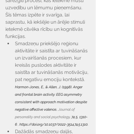
sarežģīti procesi, kas ietekmē mūsu 
uzvedību un lēmumu pieņemšanu. 
Šīs tēmas izpēte ir svarīga, lai 
saprastu, kā iekšējie un ārējie stimuli 
ietekmē cilvēka rīcību un kognitīvās 
funkcijas.
Smadzeņu priekšējo reģionu 
aktivitāte ir saistīta ar tuvināšanās 
un izvairīšanās procesiem, kur 
kreisās puslodes aktivitāte ir 
saistīta ar tuvināšanās motivāciju, 
pat negatīvu emociju kontekstā. 
Harmon-Jones, E., & Allen, J. (1998). Anger 
and frontal brain activity: EEG asymmetry 
consistent with approach motivation despite 
negative affective valence.. 
Journal of 
personality and social psychology
, 74 5, 1310-
6 . 
https://doi.org/10.1037/0022-3514.74.5.1310
.
Dažādās smadzeņu daļās, 