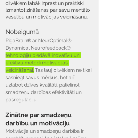
cilvēkiem labāk izprast un praktiski 
izmantot zināšanas par savu mentālo 
veselību un motivācijas veicināšanu.
Nobeigumā
RigaBrain® ar NeurOptimal® 
Dynamical Neurofeedback® 
tehnoloģiju piedāvā inovatīvu un 
efektīvu metodi motivācijas 
veicināšanai.
 Tas ļauj cilvēkiem ne tikai 
sasniegt savus mērķus, bet arī 
uzlabot dzīves kvalitāti, palielinot 
smadzeņu darbības efektivitāti un 
pašregulāciju.
Zinātne par smadzeņu 
darbību un motivāciju
Motivācija un smadzeņu darbība ir 