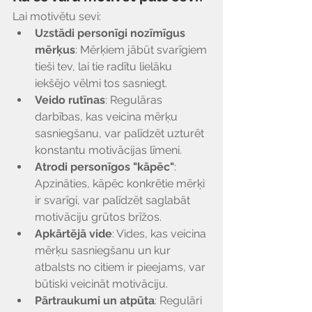
Γ
Lai motivētu sevi:
Uzstādi personīgi nozīmīgus 
mērķus
: Mērķiem jābūt svarīgiem 
tieši tev, lai tie radītu lielāku 
iekšējo vēlmi tos sasniegt.
Veido rutīnas
: Regulāras 
darbības, kas veicina mērķu 
sasniegšanu, var palīdzēt uzturēt 
konstantu motivācijas līmeni.
Atrodi personīgos "kāpēc"
: 
Apzināties, kāpēc konkrētie mērķi 
ir svarīgi, var palīdzēt saglabāt 
motivāciju grūtos brīžos.
Apkārtējā vide
: Vides, kas veicina 
mērķu sasniegšanu un kur 
atbalsts no citiem ir pieejams, var 
būtiski veicināt motivāciju.
Pārtraukumi un atpūta
: Regulāri 