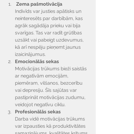
 Zema pašmotivācija
Indivīds var justies apātisks un 
neinteresēts par darbībām, kas 
agrāk sagādāja prieku vai bija 
svarīgas. Tas var radīt grūtības 
uzsākt vai pabeigt uzdevumus, 
kā arī nespēju pieņemt jaunus 
izaicinājumus.
Emocionālās sekas
Motivācijas trūkums bieži saistās 
ar negatīvām emocijām, 
piemēram, vilšanos, bezcerību 
vai depresiju. Šīs sajūtas var 
pastiprināt motivācijas zudumu, 
veidojot negatīvu ciklu.
Profesionālās sekas
Darba vidē motivācijas trūkums 
var izpausties kā produktivitātes 
samazinājums, kvalitātes kritums 