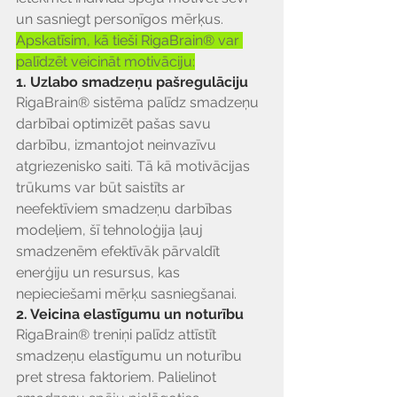
un sasniegt personīgos mērķus. 
Apskatīsim, kā tieši RigaBrain® var 
palīdzēt veicināt motivāciju:
1. Uzlabo smadzeņu pašregulāciju
RigaBrain® sistēma palīdz smadzeņu 
darbībai optimizēt pašas savu 
darbību, izmantojot neinvazīvu 
atgriezenisko saiti. Tā kā motivācijas 
trūkums var būt saistīts ar 
neefektīviem smadzeņu darbības 
modeļiem, šī tehnoloģija ļauj 
smadzenēm efektīvāk pārvaldīt 
enerģiju un resursus, kas 
nepieciešami mērķu sasniegšanai.
2. Veicina elastīgumu un noturību
RigaBrain® treniņi palīdz attīstīt 
smadzeņu elastīgumu un noturību 
pret stresa faktoriem. Palielinot 