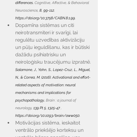
differences. 
Cognitive, Affective, & Behavioral 
Neuroscience
, 8, 99-112. 
https://doi.org/10.3758/CABN.8.1.99
.
Dopamīna sistēmas un citi 
neirotransmiteri ir svarīgi, lai 
regulētu uzvedības aktivizāciju 
un pūļu ieguldīšanu, kas ir būtiski 
dažādu psihiatrisku un 
neiroloģisku traucējumu izpratnē. 
Salamone, J., Yohn, S., Lopez-Cruz, L., Miguel, 
N., & Correa, M. (2016). Activational and effort-
related aspects of motivation: neural 
mechanisms and implications for 
psychopathology.. 
Brain : a journal of 
neurology
, 139 Pt 5, 1325-47 . 
https://doi.org/10.1093/brain/aww050
.
Motivācijas sistēma, ieskaitot 
ventrālo priekšējo korteksu un 