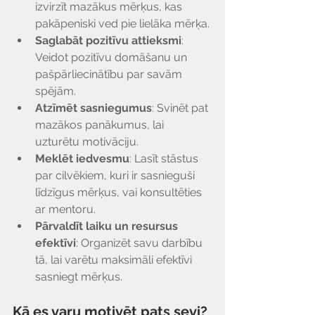
izvirzīt mazākus mērķus, kas 
pakāpeniski ved pie lielāka mērķa.
Saglabāt pozitīvu attieksmi
: 
Veidot pozitīvu domāšanu un 
pašpārliecinātību par savām 
spējām.
Atzīmēt sasniegumus
: Svinēt pat 
mazākos panākumus, lai 
uzturētu motivāciju.
Meklēt iedvesmu
: Lasīt stāstus 
par cilvēkiem, kuri ir sasnieguši 
līdzīgus mērķus, vai konsultēties 
ar mentoru.
Pārvaldīt laiku un resursus 
efektīvi
: Organizēt savu darbību 
tā, lai varētu maksimāli efektīvi 
sasniegt mērķus.
Kā es varu motivēt pats sevi? 