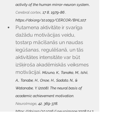
activity of the human mirror-neuron system.. 
Cerebral cortex
, 17 8, 1979-86 . 
https://doi.org/10.1093/CERCOR/BHL107
.
Putamena aktivitāte ir svarīga 
dažādu motivācijas veidu, 
tostarp mācīšanās un naudas 
iegūšanas, regulēšanā, un tās 
aktivitātes intensitāte var būt 
izšķiroša akadēmiskās veiksmes 
motivācijai. 
Mizuno, K., Tanaka, M., Ishii, 
A., Tanabe, H., Onoe, H., Sadato, N., & 
Watanabe, Y. (2008). The neural basis of 
academic achievement motivation. 
NeuroImage
, 42, 369-378. 
https://doi.org/10.1016/j.neuroimage.2008.04.2
53
.
Secinājumā, 
motivācija un smadzeņu 