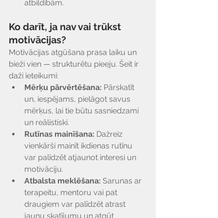
atbildībām.
Ko darīt, ja nav vai trūkst 
motivācijas?
Motivācijas atgūšana prasa laiku un 
bieži vien — strukturētu pieeju. Šeit ir 
daži ieteikumi:
Mērķu pārvērtēšana:
 Pārskatīt 
un, iespējams, pielāgot savus 
mērķus, lai tie būtu sasniedzami 
un reālistiski.
Rutīnas mainīšana:
 Dažreiz 
vienkārši mainīt ikdienas rutīnu 
var palīdzēt atjaunot interesi un 
motivāciju.
Atbalsta meklēšana:
 Sarunas ar 
terapeitu, mentoru vai pat 
draugiem var palīdzēt atrast 
jaunu skatījumu un atgūt 