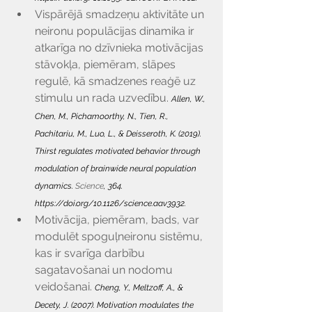
Vispārējā smadzeņu aktivitāte un 
neironu populācijas dinamika ir 
atkarīga no dzīvnieka motivācijas 
stāvokļa, piemēram, slāpes 
regulē, kā smadzenes reaģē uz 
stimulu un rada uzvedību. 
Allen, W., 
Chen, M., Pichamoorthy, N., Tien, R., 
Pachitariu, M., Luo, L., & Deisseroth, K. (2019). 
Thirst regulates motivated behavior through 
modulation of brainwide neural population 
dynamics. 
Science
, 364. 
https://doi.org/10.1126/science.aav3932
.
Motivācija, piemēram, bads, var 
modulēt spoguļneironu sistēmu, 
kas ir svarīga darbību 
sagatavošanai un nodomu 
veidošanai. 
Cheng, Y., Meltzoff, A., & 
Decety, J. (2007). Motivation modulates the 