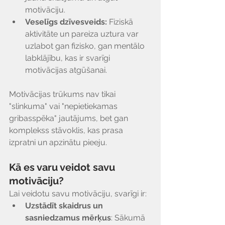
motivāciju.
Veselīgs dzīvesveids:
 Fiziskā 
aktivitāte un pareiza uztura var 
uzlabot gan fizisko, gan mentālo 
labklājību, kas ir svarīgi 
motivācijas atgūšanai.
Motivācijas trūkums nav tikai 
"slinkuma" vai "nepietiekamas 
gribasspēka" jautājums, bet gan 
komplekss stāvoklis, kas prasa 
izpratni un apzinātu pieeju.
Kā es varu veidot savu 
motivāciju? 
Lai veidotu savu motivāciju, svarīgi ir:
Uzstādīt skaidrus un 
sasniedzamus mērķus
: Sākumā 