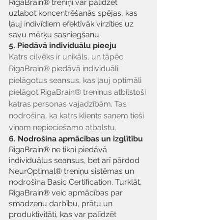
RigaBrain® treniņi var palīdzēt 
uzlabot koncentrēšanās spējas, kas 
ļauj indivīdiem efektīvāk virzīties uz 
savu mērķu sasniegšanu.
5. Piedāvā individuālu pieeju
Katrs cilvēks ir unikāls, un tāpēc 
RigaBrain® piedāvā individuāli 
pielāgotus seansus, kas ļauj optimāli 
pielāgot RigaBrain® treniņus atbilstoši 
katras personas vajadzībām. Tas 
nodrošina, ka katrs klients saņem tieši 
viņam nepieciešamo atbalstu.
6. Nodrošina apmācības un izglītību
RigaBrain® ne tikai piedāvā 
individuālus seansus, bet arī pārdod 
NeurOptimal® treniņu sistēmas un 
nodrošina Basic Certification. Turklāt, 
RigaBrain® veic apmācības par 
smadzeņu darbību, prātu un 
produktivitāti, kas var palīdzēt 