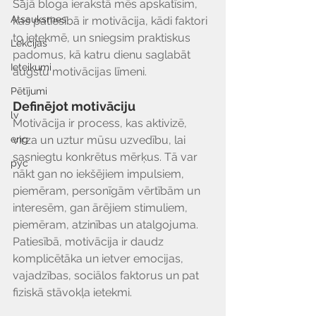
Šajā bloga ierakstā mēs apskatīsim, 
Atsauksmes
kas patiesībā ir motivācija, kādi faktori 
to ietekmē, un sniegsim praktiskus 
Lekcijas
padomus, kā katru dienu saglabāt 
Ieteikumi
augstu motivācijas līmeni.
Pētījumi
Definējot motivāciju
lv
Motivācija ir process, kas aktivizē, 
eng
virza un uztur mūsu uzvedību, lai 
sasniegtu konkrētus mērķus. Tā var 
рус
nākt gan no iekšējiem impulsiem, 
piemēram, personīgām vērtībām un 
interesēm, gan ārējiem stimuliem, 
piemēram, atzinības un atalgojuma. 
Patiesībā, motivācija ir daudz 
komplicētāka un ietver emocijas, 
vajadzības, sociālos faktorus un pat 
fiziskā stāvokļa ietekmi.