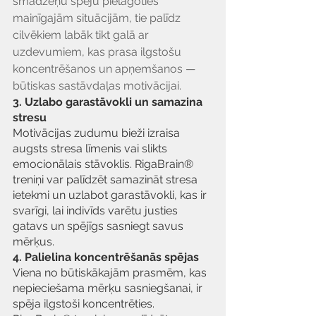
smadzeņu spēju pielāgoties 
mainīgajām situācijām, tie palīdz 
cilvēkiem labāk tikt galā ar 
uzdevumiem, kas prasa ilgstošu 
koncentrēšanos un apņemšanos — 
būtiskas sastāvdaļas motivācijai.
3. Uzlabo garastāvokli un samazina 
stresu
Motivācijas zudumu bieži izraisa 
augsts stresa līmenis vai slikts 
emocionālais stāvoklis. RigaBrain® 
treniņi var palīdzēt samazināt stresa 
ietekmi un uzlabot garastāvokli, kas ir 
svarīgi, lai indivīds varētu justies 
gatavs un spējīgs sasniegt savus 
mērķus.
4. Palielina koncentrēšanās spējas
Viena no būtiskākajām prasmēm, kas 
nepieciešama mērķu sasniegšanai, ir 
spēja ilgstoši koncentrēties. 