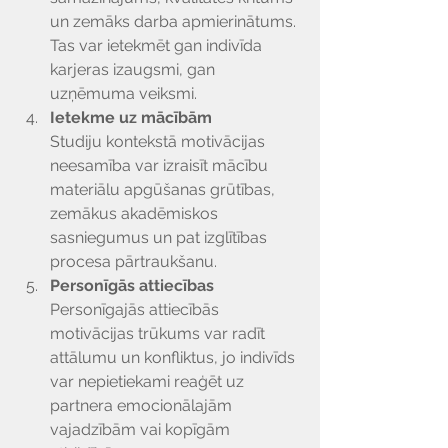
un zemāks darba apmierinātums. 
Tas var ietekmēt gan indivīda 
karjeras izaugsmi, gan 
uzņēmuma veiksmi.
Ietekme uz mācībām
Studiju kontekstā motivācijas 
neesamība var izraisīt mācību 
materiālu apgūšanas grūtības, 
zemākus akadēmiskos 
sasniegumus un pat izglītības 
procesa pārtraukšanu.
Personīgās attiecības
Personīgajās attiecībās 
motivācijas trūkums var radīt 
attālumu un konfliktus, jo indivīds 
var nepietiekami reaģēt uz 
partnera emocionālajām 
vajadzībām vai kopīgām 