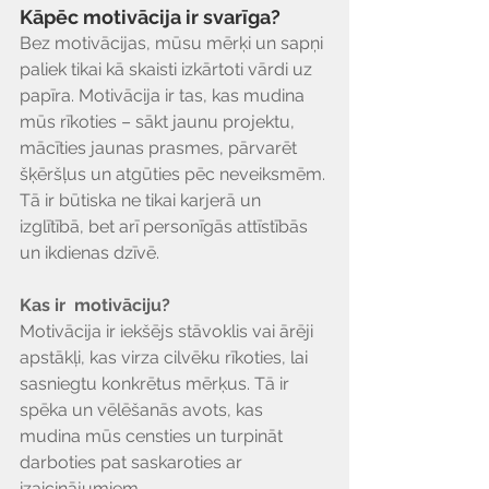
Kāpēc motivācija ir svarīga?
Bez motivācijas, mūsu mērķi un sapņi 
paliek tikai kā skaisti izkārtoti vārdi uz 
papīra. Motivācija ir tas, kas mudina 
mūs rīkoties – sākt jaunu projektu, 
mācīties jaunas prasmes, pārvarēt 
šķēršļus un atgūties pēc neveiksmēm. 
Tā ir būtiska ne tikai karjerā un 
izglītībā, bet arī personīgās attīstībās 
un ikdienas dzīvē.
Kas ir  motivāciju?
Motivācija ir iekšējs stāvoklis vai ārēji 
apstākļi, kas virza cilvēku rīkoties, lai 
sasniegtu konkrētus mērķus. Tā ir 
spēka un vēlēšanās avots, kas 
mudina mūs censties un turpināt 
darboties pat saskaroties ar 
izaicinājumiem.