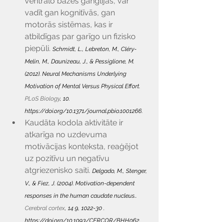
ventrālo bāzes ganglijas, var 
vadīt gan kognitīvās, gan 
motorās sistēmas, kas ir 
atbildīgas par garīgo un fizisko 
piepūli. 
Schmidt, L., Lebreton, M., Cléry-
Melin, M., Daunizeau, J., & Pessiglione, M. 
(2012). Neural Mechanisms Underlying 
Motivation of Mental Versus Physical Effort. 
PLoS Biology
, 10. 
https://doi.org/10.1371/journal.pbio.1001266
.
Kaudāta kodola aktivitāte ir 
atkarīga no uzdevuma 
motivācijas konteksta, reaģējot 
uz pozitīvu un negatīvu 
atgriezenisko saiti. 
Delgado, M., Stenger, 
V., & Fiez, J. (2004). Motivation-dependent 
responses in the human caudate nucleus.. 
Cerebral cortex
, 14 9, 1022-30 . 
https://doi.org/10.1093/CERCOR/BHH062
.