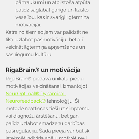
pārtraukumi un atbilstoša atpūta 
palīdz saglabāt garīgo un fizisko 
veselību, kas ir svarīgi ilgtermiņa 
motivācijai.
Katrs no šiem soļiem var palīdzēt ne 
tikai uzlabot pašmotivāciju, bet arī 
veicināt ilgtermiņa apņemšanos un 
sasniegumu kultūru.
RigaBrain® un motivācija
RigaBrain® piedāvā unikālu pieeju 
motivācijas veicināšanai, izmantojot 
NeurOptimal® Dynamical 
Neurofeedback®
 tehnoloģiju. Šī 
metode neattiecas tieši uz simptomu 
vai diagnožu ārstēšanu, bet gan 
palīdz uzlabot smadzeņu darbības 
pašregulāciju. Šāda pieeja var būtiski 
ietekmēt indivīda spēju motivēt sevi 