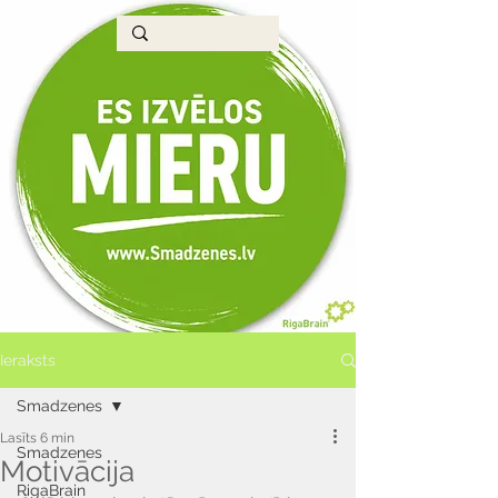
Ieraksts
Smadzenes
Lasīts 6 min
Smadzenes
Motivācija
RigaBrain