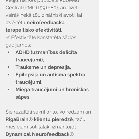
Pētījumā, kas publicēts PubMed 
Central (PMC11591680), analizēti 
vairāk nekā 180 zinātniski avoti, lai 
izvērtētu 
neirofeedbacka 
terapeitisko efektivitāti
.
✅ Efektivitāte konstatēta šādos 
gadījumos:
ADHD (uzmanības deficīta 
traucējumi),
Trauksme un depresija,
Epilepsija un autisma spektra 
traucējumi,
Miega traucējumi un hroniskas 
sāpes.
Šie rezultāti sakrīt ar to, ko redzam arī 
RigaBrain® klientu pieredzē
, taču 
mēs ejam soli tālāk, izmantojot 
Dynamical Neurofeedback® 