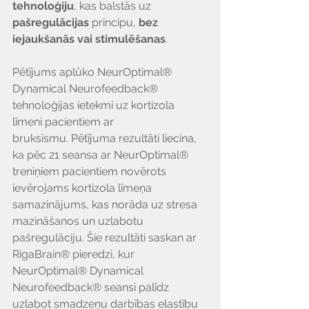
tehnoloģiju
, kas balstās uz 
pašregulācijas
 principu, 
bez 
iejaukšanās vai stimulēšanas
.
Pētījums aplūko NeurOptimal® 
Dynamical Neurofeedback® 
tehnoloģijas ietekmi uz kortizola 
līmeni pacientiem ar 
bruksismu. Pētījuma rezultāti liecina, 
ka pēc 21 seansa ar NeurOptimal® 
treniņiem pacientiem novērots 
ievērojams kortizola līmeņa 
samazinājums, kas norāda uz stresa 
mazināšanos un uzlabotu 
pašregulāciju. Šie rezultāti saskan ar 
RigaBrain® pieredzi, kur 
NeurOptimal® Dynamical 
Neurofeedback® seansi palīdz 
uzlabot smadzeņu darbības elastību 