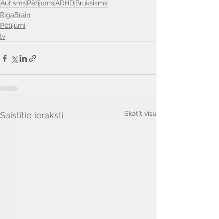
Autisms
Pētījums
ADHD
Bruksisms
RigaBrain
Pētījumi
lv
Skatīt visu
Saistītie ieraksti