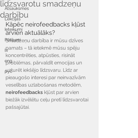
līdzsvarotu smadzeņu
Atsauksmes
darbību
Lekcijas
Kāpēc neirofeedbacks kļūst 
Ieteikumi
arvien aktuālāks?
Pētījumi
Smadzeņu darbība ir mūsu dzīves 
pamats – tā ietekmē mūsu spēju 
lv
koncentrēties, atpūsties, risināt 
eng
problēmas, pārvaldīt emocijas un 
uzturēt iekšējo līdzsvaru. Līdz ar 
рус
pieaugošo interesi par neinvazīvām 
veselības uzlabošanas metodēm, 
neirofeedbacks
 kļūst par arvien 
biežāk izvēlētu ceļu pretī līdzsvarotai 
pašsajūtai.