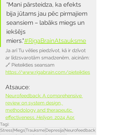
"Mani pārsteidza, ka efekts 
bija jūtams jau pēc pirmajiem 
seansiem – labāks miegs un 
iekšējs 
miers."
#RigaBrainAtsauksme
Ja arī Tu vēlies piedzīvot, kā ir dzīvot 
ar līdzsvarotām smadzenēm, aicinām:
🔗 Pieteikties seansam 
https://www.rigabrain.com/pieteikties
Atsauce:
Neurofeedback: A comprehensive 
review on system design, 
methodology and therapeutic 
effectiveness. 
Heliyon
. 2024 Apr.
Tagi:
Stress
Miegs
Trauksme
Depresija
Neurofeedback