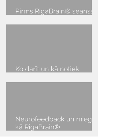
Pirms RigaBrain® seansa
audio lekcija
Ko darīt un kā notiek
RigaBrain® seanss?
Neurofeedback un miegs:
kā RigaBrain®
NeurOptimal® palīdz atgūt