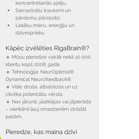
koncentrēšanās spēju,
Samazinātu trauksmi un 
pārdomu pārslodzi,
Lielāku mieru, enerģiju un 
dzīvesprieku.
Kāpēc izvēlēties RigaBrain®?
🔹 Mūsu pieredze: vairāk nekā 10 000 
klientu kopš 2008. gada.
🔹 Tehnoloģija: NeurOptimal® 
Dynamical Neurofeedback®.
🔹 Vide: droša, atbalstoša un uz 
cilvēka potenciālu vērsta.
🔹 Nav jārunā, jāatklājas vai jāpierāda 
– vienkārši ļauj smadzenēm strādāt 
pašām.
Pieredze, kas maina dzīvi