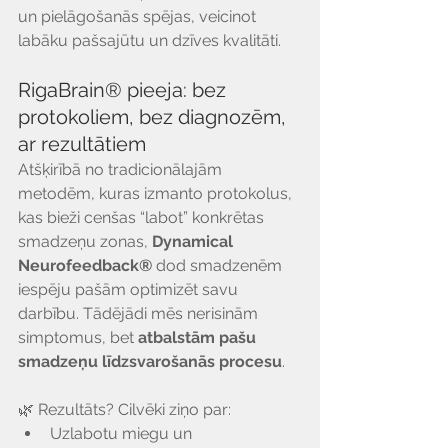
Γ
un pielāgošanās spējas, veicinot 
labāku pašsajūtu un dzīves kvalitāti.
RigaBrain® pieeja: bez 
protokoliem, bez diagnozēm, 
ar rezultātiem
Atšķirībā no tradicionālajām 
metodēm, kuras izmanto protokolus, 
kas bieži cenšas “labot” konkrētas 
smadzeņu zonas, 
Dynamical 
Neurofeedback®
 dod smadzenēm 
iespēju pašām optimizēt savu 
darbību. Tādējādi mēs nerisinām 
simptomus, bet 
atbalstām pašu 
smadzeņu līdzsvarošanās procesu
.
🌿 Rezultāts? Cilvēki ziņo par:
Uzlabotu miegu un 