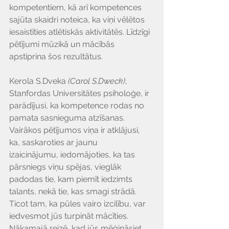
kompetentiem, kā arī kompetences 
sajūta skaidri noteica, ka viņi vēlētos 
iesaistīties atlētiskās aktivitātēs. Līdzīgi 
pētījumi mūzikā un mācībās 
apstiprina šos rezultātus.
Kerola S.Dveka 
(Carol S.Dweck)
, 
Stanfordas Universitātes psiholoģe, ir 
parādījusi, ka kompetence rodas no 
pamata sasnieguma atzīšanas. 
Vairākos pētījumos viņa ir atklājusi, 
ka, saskaroties ar jaunu 
izaicinājumu, iedomājoties, ka tas 
pārsniegs viņu spējas, vieglāk 
padodas tie, kam piemīt iedzimts 
talants, nekā tie, kas smagi strādā. 
Ticot tam, ka pūles vairo izcilību, var 
iedvesmot jūs turpināt mācīties.
Nākamajā reizē, kad jūs mēģināsiet 