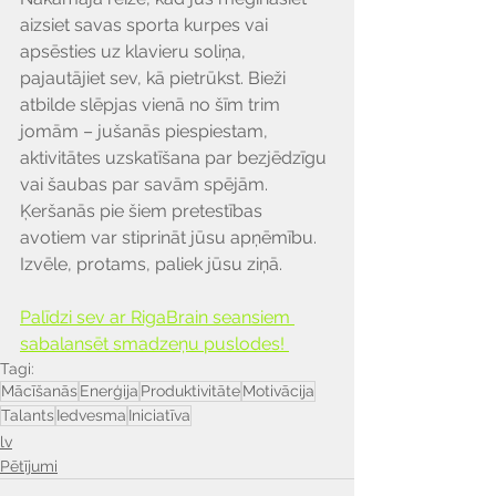
aizsiet savas sporta kurpes vai 
apsēsties uz klavieru soliņa, 
pajautājiet sev, kā pietrūkst. Bieži 
atbilde slēpjas vienā no šīm trim 
jomām – jušanās piespiestam, 
aktivitātes uzskatīšana par bezjēdzīgu 
vai šaubas par savām spējām. 
Ķeršanās pie šiem pretestības 
avotiem var stiprināt jūsu apņēmību. 
Izvēle, protams, paliek jūsu ziņā.
Palīdzi sev ar RigaBrain seansiem 
sabalansēt smadzeņu puslodes! 
Tagi:
Mācīšanās
Enerģija
Produktivitāte
Motivācija
Talants
Iedvesma
Iniciatīva
lv
Pētījumi