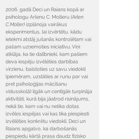
2006. gadā Deci un Raians kopā ar 
psihologu Arlenu C. Molleru 
(Arlen 
C.Moller)
 izplānoja vairākus 
eksperimentus, lai izvērtētu, kādu 
ietekmi atstāj jušanās kontrolētam vai 
pašam uzņemoties iniciatīvu. Viņi 
atklāja, ka tie dalībnieki, kam pašiem 
deva iespēju izvēlēties darbības 
virzienu, balstoties uz savu viedokli 
(piemēram, uzstāties ar runu par vai 
pret psiholoģijas mācīšanu 
vidusskolā) ilgāk un centīgāk turpināja 
aktivitāti, kurā bija jāatrod risinājums, 
nekā tie, kam vai nu netika dotas 
izvēles iespējas vai kas tika piespiesti 
izvēlēties konkrētu viedokli. Deci un 
Raians apgalvo, ka darbošanās 
piespiedu kārtā prasa daudz fizisko 