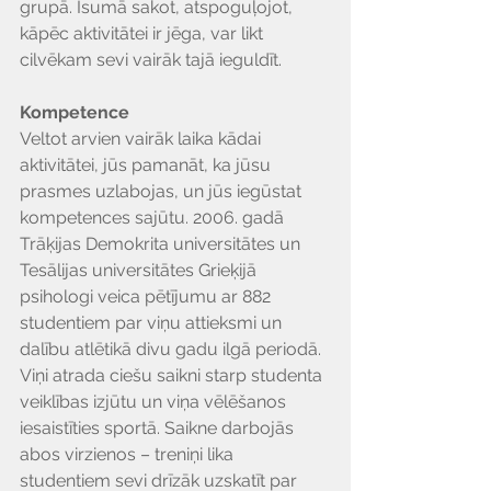
grupā. Īsumā sakot, atspoguļojot, 
kāpēc aktivitātei ir jēga, var likt 
cilvēkam sevi vairāk tajā ieguldīt.
Kompetence
Veltot arvien vairāk laika kādai 
aktivitātei, jūs pamanāt, ka jūsu 
prasmes uzlabojas, un jūs iegūstat 
kompetences sajūtu. 2006. gadā 
Trāķijas Demokrita universitātes un 
Tesālijas universitātes Grieķijā 
psihologi veica pētījumu ar 882 
studentiem par viņu attieksmi un 
dalību atlētikā divu gadu ilgā periodā. 
Viņi atrada ciešu saikni starp studenta 
veiklības izjūtu un viņa vēlēšanos 
iesaistīties sportā. Saikne darbojās 
abos virzienos – treniņi lika 
studentiem sevi drīzāk uzskatīt par 