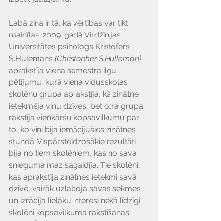
Γ
Labā ziņa ir tā, ka vērtības var tikt 
mainītas. 2009. gadā Virdžīnijas 
Universitātes psihologs Kristofers 
S.Hulemans 
(Christopher S.Hulleman)
aprakstīja viena semestra ilgu 
pētījumu, kurā viena vidusskolas 
skolēnu grupa aprakstīja, kā zinātne 
ietekmēja viņu dzīves, bet otra grupa 
rakstīja vienkāršu kopsavilkumu par 
to, ko viņi bija iemācījušies zinātnes 
stundā. Vispārsteidzošākie rezultāti 
bija no tiem skolēniem, kas no sava 
snieguma maz sagaidīja. Tie skolēni, 
kas aprakstīja zinātnes ietekmi savā 
dzīvē, vairāk uzlaboja savas sekmes 
un izrādīja lielāku interesi nekā līdzīgi 
skolēni kopsavilkuma rakstīšanas 