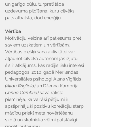
un garīgo pūļu, turpretī tāda 
uzdevuma pildīšana, kuru cilvēks 
pats atbalsta, dod enerģiju.
Vērtība
Motivāciju veicina arī patiesums pret 
saviem uzskatiem un vērtībām. 
Vērtības piešķiršana aktivitātei var 
atjaunot cilvēkā autonomijas izjūtu – 
šis ir atklājums, kas radījis lielu interesi 
pedagogos. 2010. gadā Merilendas 
Universitātes psihologi Alans Vigfīlds 
(Allan Wigfield)
 un Dženna Kambrija 
(Jenna Cambria)
 savā rakstā 
pieminēja, ka vairāki pētījumi ir 
apstiprinājuši pozitīvu korelāciju starp 
mācību priekšmeta novērtēšanu 
skolā un skolnieka vēlmi patstāvīgi 
izpētīt jautājumu.