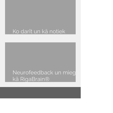
Ko darīt un kā notiek
RigaBrain® seanss?
Neurofeedback un miegs:
kā RigaBrain®
NeurOptimal® palīdz atgūt
veselīgu miegu