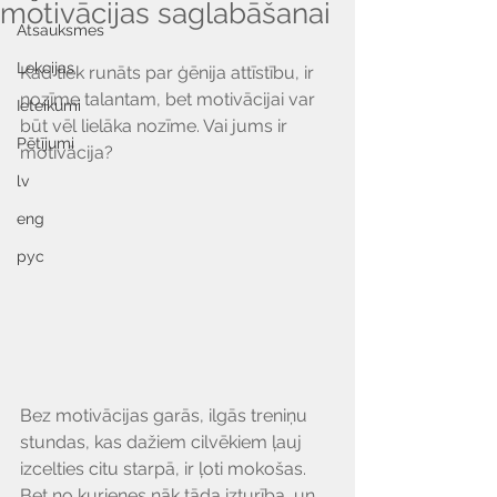
motivācijas saglabāšanai
Atsauksmes
Lekcijas
Kad tiek runāts par ģēnija attīstību, ir 
nozīme talantam, bet motivācijai var 
Ieteikumi
būt vēl lielāka nozīme. Vai jums ir 
Pētījumi
motivācija? 
lv
eng
рус
Bez motivācijas garās, ilgās treniņu 
stundas, kas dažiem cilvēkiem ļauj 
izcelties citu starpā, ir ļoti mokošas. 
Bet no kurienes nāk tāda izturība, un 