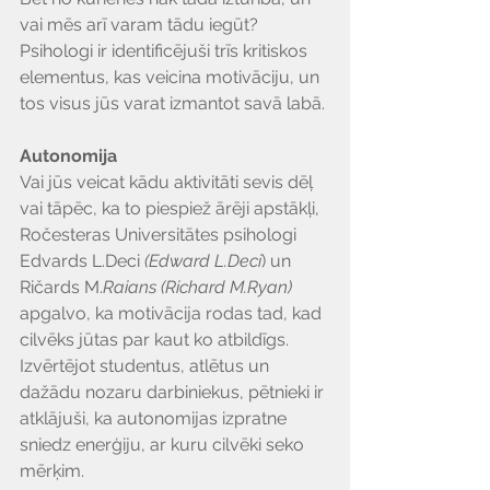
vai mēs arī varam tādu iegūt? 
Psihologi ir identificējuši trīs kritiskos 
elementus, kas veicina motivāciju, un 
tos visus jūs varat izmantot savā labā.
Autonomija
Vai jūs veicat kādu aktivitāti sevis dēļ 
vai tāpēc, ka to piespiež ārēji apstākļi, 
Ročesteras Universitātes psihologi 
Edvards L.Deci 
(Edward L.Deci
) un 
Ričards M.
Raians (Richard M.Ryan)
apgalvo, ka motivācija rodas tad, kad 
cilvēks jūtas par kaut ko atbildīgs. 
Izvērtējot studentus, atlētus un 
dažādu nozaru darbiniekus, pētnieki ir 
atklājuši, ka autonomijas izpratne 
sniedz enerģiju, ar kuru cilvēki seko 
mērķim.