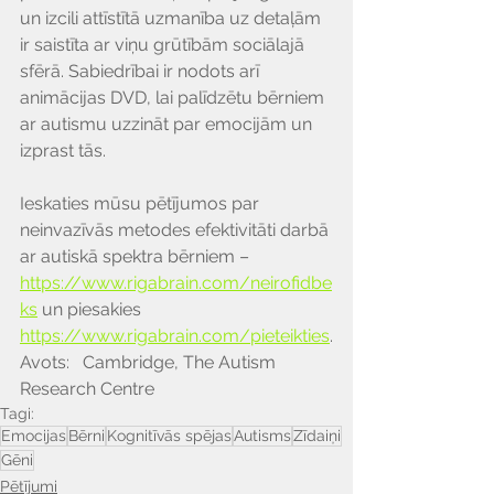
un izcili attīstītā uzmanība uz detaļām 
ir saistīta ar viņu grūtībām sociālajā 
sfērā. Sabiedrībai ir nodots arī 
animācijas DVD, lai palīdzētu bērniem 
ar autismu uzzināt par emocijām un 
izprast tās.
Ieskaties mūsu pētījumos par 
neinvazīvās metodes efektivitāti darbā 
ar autiskā spektra bērniem – 
https://www.rigabrain.com/neirofidbe
ks
 un piesakies 
https://www.rigabrain.com/pieteikties
.
Avots:   Cambridge, The Autism 
Research Centre 
Tagi:
Emocijas
Bērni
Kognitīvās spējas
Autisms
Zīdaiņi
Gēni
Pētījumi