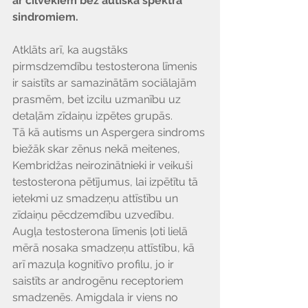
Γ
ar cilvēkiem bez autiskā spektra 
sindromiem.
Atklāts arī, ka augstāks 
pirmsdzemdību testosterona līmenis 
ir saistīts ar samazinātām sociālajām 
prasmēm, bet izcilu uzmanību uz 
detaļām zīdaiņu izpētes grupās. 
Tā kā autisms un Aspergera sindroms 
biežāk skar zēnus nekā meitenes, 
Kembridžas neirozinātnieki ir veikuši 
testosterona pētījumus, lai izpētītu tā 
ietekmi uz smadzeņu attīstību un 
zīdaiņu pēcdzemdību uzvedību. 
Augļa testosterona līmenis ļoti lielā 
mērā nosaka smadzeņu attīstību, kā 
arī mazuļa kognitīvo profilu, jo ir 
saistīts ar androgēnu receptoriem 
smadzenēs. Amigdala ir viens no 