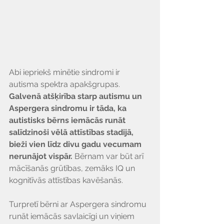
Abi iepriekš minētie sindromi ir 
autisma spektra apakšgrupas. 
Galvenā atšķirība starp autismu un 
Aspergera sindromu ir tāda, ka 
autistisks bērns iemācās runāt 
salīdzinoši vēlā attīstības stadijā, 
bieži vien līdz divu gadu vecumam 
nerunājot vispār. 
Bērnam var būt arī 
mācīšanās grūtības, zemāks IQ un 
kognitīvās attīstības kavēšanās. 
Turpretī bērni ar Aspergera sindromu 
runāt iemācās savlaicīgi un viņiem 