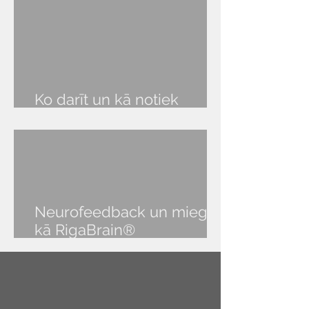
Ko darīt un kā notiek
RigaBrain® seanss?
Neurofeedback un miegs:
kā RigaBrain®
NeurOptimal® palīdz atgūt
veselīgu miegu