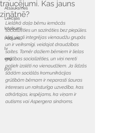
traucējumi. Kas jauns
Atsauksmes
zinātnē?
Lekcijas
Lielākā daļa bērnu iemācās 
Ieteikumi
socializēties un sazināties bez piepūles. 
Viņi viegli integrējas vienaudžu grupās 
Pētījumi
un ir veiksmīgi, veidojot draudzības 
lv
saites. Tomēr dažiem bērniem ir lielas 
grūtības socializēties, un viņi nereti 
eng
paliek izolēti no vienaudžiem. Ja līdzās 
рус
šādām sociālās komunikācijas 
grūtībām bērnam ir neparasti šauras 
intereses un raksturīga uzvedība, kas 
atkārtojas, iespējams, ka viņam ir 
autisms vai Aspergera sindroms.