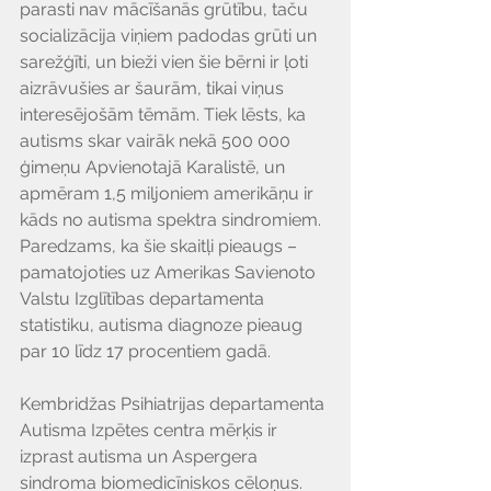
parasti nav mācīšanās grūtību, taču 
socializācija viņiem padodas grūti un 
sarežģīti, un bieži vien šie bērni ir ļoti 
aizrāvušies ar šaurām, tikai viņus 
interesējošām tēmām. Tiek lēsts, ka 
autisms skar vairāk nekā 500 000 
ģimeņu Apvienotajā Karalistē, un 
apmēram 1,5 miljoniem amerikāņu ir 
kāds no autisma spektra sindromiem. 
Paredzams, ka šie skaitļi pieaugs – 
pamatojoties uz Amerikas Savienoto 
Valstu Izglītības departamenta 
statistiku, autisma diagnoze pieaug 
par 10 līdz 17 procentiem gadā.
Kembridžas Psihiatrijas departamenta 
Autisma Izpētes centra mērķis ir 
izprast autisma un Aspergera 
sindroma biomedicīniskos cēloņus. 