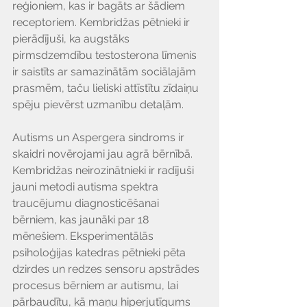
reģioniem, kas ir bagāts ar šādiem 
receptoriem. Kembridžas pētnieki ir 
pierādījuši, ka augstāks 
pirmsdzemdību testosterona līmenis 
ir saistīts ar samazinātām sociālajām 
prasmēm, taču lieliski attīstītu zīdaiņu 
spēju pievērst uzmanību detaļām.
Autisms un Aspergera sindroms ir 
skaidri novērojami jau agrā bērnībā. 
Kembridžas neirozinātnieki ir radījuši 
jauni metodi autisma spektra 
traucējumu diagnosticēšanai 
bērniem, kas jaunāki par 18 
mēnešiem. Eksperimentālās 
psiholoģijas katedras pētnieki pēta 
dzirdes un redzes sensoru apstrādes 
procesus bērniem ar autismu, lai 
pārbaudītu, kā maņu hiperjutīgums 