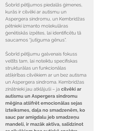
Šobrīd pētījumos piedalās ģimenes, 
kurās ir cilvēki ar autismu un 
Aspergera sindromu, un Kembridžas 
pētnieki izmanto molekulāras 
ģenētiskās izpētes, lai identificētu tā 
saucamos “jutīguma gēnus”. 
Šobrīd pētījumu galvenais fokuss 
veltīts tam, lai noteiktu specifiskas 
strukturālas un funkcionālas 
atšķirības cilvēkiem ar un bez autisma 
un Aspergera sindroma. Kembridžas 
zinātnieki jau atklājuši – ja 
cilvēki ar 
autismu un Aspergera sindromu 
mēģina atšifrēt emocionālas sejas 
izteiksmes, daļa no smadzenēm, ko 
sauc par amigdalu jeb smadzeņu 
mandeli, ir mazāk aktīva, salīdzinot 