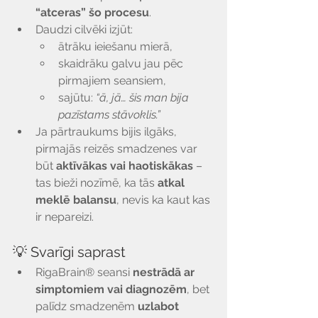
“atceras” šo procesu
.
Daudzi cilvēki izjūt:
ātrāku ieiešanu mierā,
skaidrāku galvu jau pēc 
pirmajiem seansiem,
sajūtu: 
“ā, jā… šis man bija 
pazīstams stāvoklis.”
Ja pārtraukums bijis ilgāks, 
pirmajās reizēs smadzenes var 
būt 
aktīvākas vai haotiskākas
 – 
tas bieži nozīmē, ka tās 
atkal 
meklē balansu
, nevis ka kaut kas 
ir nepareizi.
💡 Svarīgi saprast
RigaBrain® seansi 
nestrādā ar 
simptomiem vai diagnozēm
, bet 
palīdz smadzenēm 
uzlabot 