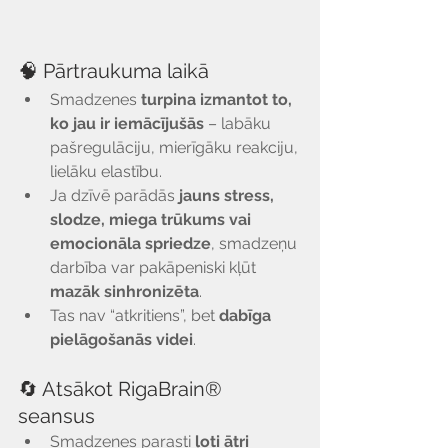
🧠 Pārtraukuma laikā
Smadzenes 
turpina izmantot to, 
ko jau ir iemācījušās
 – labāku 
pašregulāciju, mierīgāku reakciju, 
lielāku elastību.
Ja dzīvē parādās 
jauns stress, 
slodze, miega trūkums vai 
emocionāla spriedze
, smadzeņu 
darbība var pakāpeniski kļūt 
mazāk sinhronizēta
.
Tas nav “atkritiens”, bet 
dabīga 
pielāgošanās videi
.
🔄 Atsākot RigaBrain® 
seansus
Smadzenes parasti 
ļoti ātri 