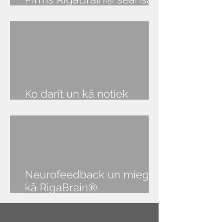
audio lekcija
Ko darīt un kā notiek
RigaBrain® seanss?
Neurofeedback un miegs:
kā RigaBrain®
NeurOptimal® palīdz atgūt
veselīgu miegu