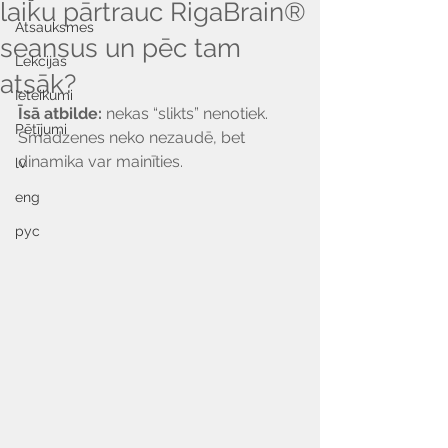
laiku pārtrauc RigaBrain®
Atsauksmes
seansus un pēc tam
Lekcijas
atsāk?
Ieteikumi
Īsā atbilde:
 nekas “slikts” nenotiek. 
Pētījumi
Smadzenes neko nezaudē, bet 
dinamika var mainīties.
lv
eng
рус