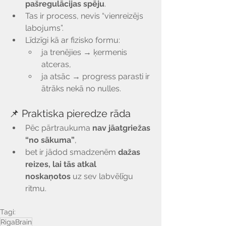
Γ
pašregulācijas spēju
.
Tas ir process, nevis “vienreizējs 
labojums”.
Līdzīgi kā ar fizisko formu:
ja trenējies → ķermenis 
atceras,
ja atsāc → progress parasti ir 
ātrāks nekā no nulles.
📌 Praktiska pieredze rāda
Pēc pārtraukuma 
nav jāatgriežas 
“no sākuma”
,
bet ir jādod smadzenēm 
dažas 
reizes, lai tās atkal 
noskaņotos
 uz sev labvēlīgu 
ritmu.
Tagi:
RigaBrain