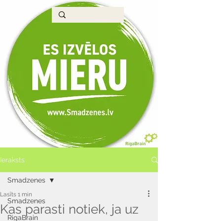
Ieraksts
Smadzenes
Lasīts 1 min
Smadzenes
Kas parasti notiek, ja uz
RigaBrain