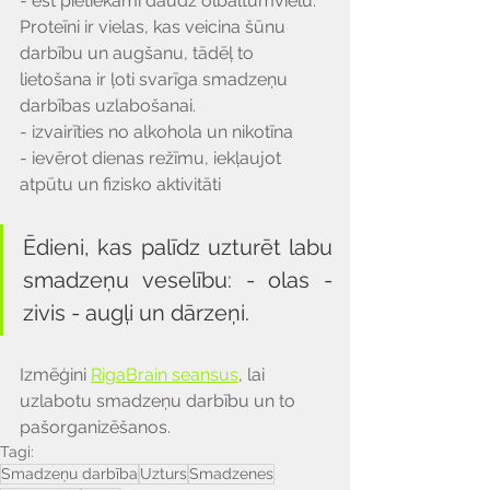
- ēst pietiekami daudz olbaltumvielu. 
Proteīni ir vielas, kas veicina šūnu 
darbību un augšanu, tādēļ to 
lietošana ir ļoti svarīga smadzeņu 
darbības uzlabošanai. 
- izvairīties no alkohola un nikotīna
- ievērot dienas režīmu, iekļaujot 
atpūtu un fizisko aktivitāti
Ēdieni, kas palīdz uzturēt labu 
smadzeņu veselību: - olas - 
zivis - augļi un dārzeņi.
Izmēģini 
RigaBrain seansus
, lai 
uzlabotu smadzeņu darbību un to 
pašorganizēšanos.
Tagi:
Smadzeņu darbība
Uzturs
Smadzenes