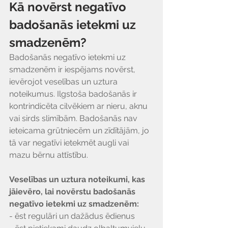
Kā novērst negatīvo 
badošanās ietekmi uz 
smadzenēm?
Badošanās negatīvo ietekmi uz 
smadzenēm ir iespējams novērst, 
ievērojot veselības un uztura 
noteikumus. Ilgstoša badošanās ir 
kontrindicēta cilvēkiem ar nieru, aknu 
vai sirds slimībām. Badošanās nav 
ieteicama grūtniecēm un zīdītājām, jo 
tā var negatīvi ietekmēt augli vai 
mazu bērnu attīstību. 
Veselības un uztura noteikumi, kas 
jāievēro, lai novērstu badošanās 
negatīvo ietekmi uz smadzenēm:
- ēst regulāri un dažādus ēdienus