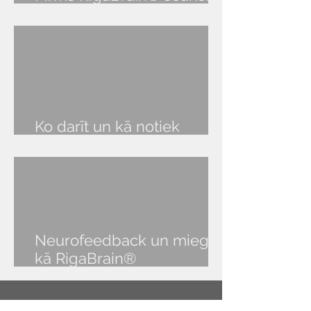
audio lekcija
Ko darīt un kā notiek
RigaBrain® seanss?
Neurofeedback un miegs:
kā RigaBrain®
NeurOptimal® palīdz atgūt
veselīgu miegu