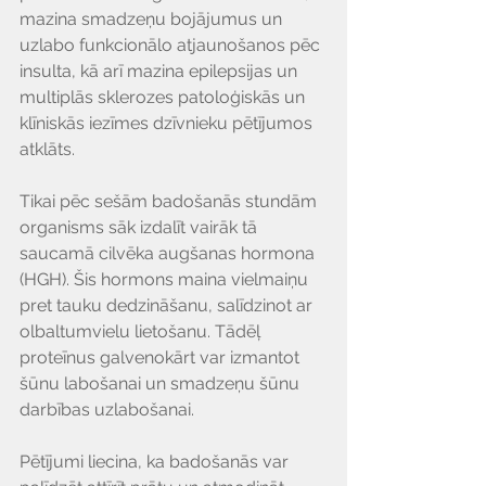
Γ
mazina smadzeņu bojājumus un 
uzlabo funkcionālo atjaunošanos pēc 
insulta, kā arī mazina epilepsijas un 
multiplās sklerozes patoloģiskās un 
klīniskās iezīmes dzīvnieku pētījumos 
atklāts.
Tikai pēc sešām badošanās stundām 
organisms sāk izdalīt vairāk tā 
saucamā cilvēka augšanas hormona 
(HGH). Šis hormons maina vielmaiņu 
pret tauku dedzināšanu, salīdzinot ar 
olbaltumvielu lietošanu. Tādēļ 
proteīnus galvenokārt var izmantot 
šūnu labošanai un smadzeņu šūnu 
darbības uzlabošanai.
Pētījumi liecina, ka badošanās var 