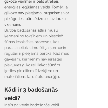
glikoze vienmēr ir pats ātrākais 
enerģijas iegūšanas veids. Tomēr, ja 
glikoze nav pieejama, organisms var 
pielāgoties, pārslēdzoties uz tauku 
vielmaiņu.
Būtībā badošanās attīra mūsu 
ķermeni no toksīniem un piespiež 
šūnas iesaistīties procesos, kas 
parasti netiek stimulēti, ja ķermenim 
regulāri ir pieejama pārtika. Kad mēs 
gavējam, ķermenim nav ierastās 
piekļuves glikozei, liekot šūnām 
ķerties pie citiem līdzekļiem un 
materiāliem, lai ražotu enerģiju.
Kādi ir 3 badošanās 
veidi?
Ir trīs galvenie badošanās veidi: 