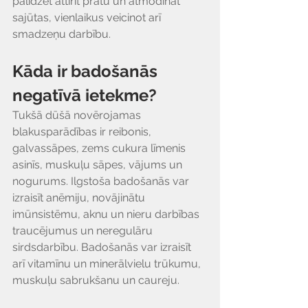
palīdzēt attīrīt prātu un atmodināt 
sajūtas, vienlaikus veicinot arī 
smadzeņu darbību.
Kāda ir badošanās 
negatīvā ietekme?
Tukšā dūšā novērojamas 
blakusparādības ir reibonis, 
galvassāpes, zems cukura līmenis 
asinīs, muskuļu sāpes, vājums un 
nogurums. Ilgstoša badošanās var 
izraisīt anēmiju, novājinātu 
imūnsistēmu, aknu un nieru darbības 
traucējumus un neregulāru 
sirdsdarbību. Badošanās var izraisīt 
arī vitamīnu un minerālvielu trūkumu, 
muskuļu sabrukšanu un caureju.