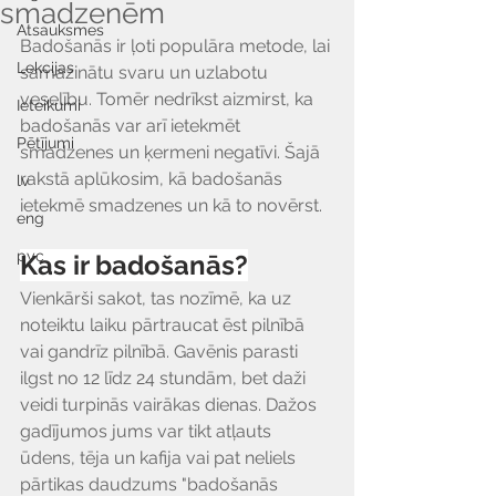
smadzenēm
Atsauksmes
Badošanās ir ļoti populāra metode, lai 
Lekcijas
samazinātu svaru un uzlabotu 
veselību. Tomēr nedrīkst aizmirst, ka 
Ieteikumi
badošanās var arī ietekmēt 
Pētījumi
smadzenes un ķermeni negatīvi. Šajā 
rakstā aplūkosim, kā badošanās 
lv
ietekmē smadzenes un kā to novērst.
eng
рус
Kas ir badošanās?
Vienkārši sakot, tas nozīmē, ka uz 
noteiktu laiku pārtraucat ēst pilnībā 
vai gandrīz pilnībā. Gavēnis parasti 
ilgst no 12 līdz 24 stundām, bet daži 
veidi turpinās vairākas dienas. Dažos 
gadījumos jums var tikt atļauts 
ūdens, tēja un kafija vai pat neliels 
pārtikas daudzums "badošanās 