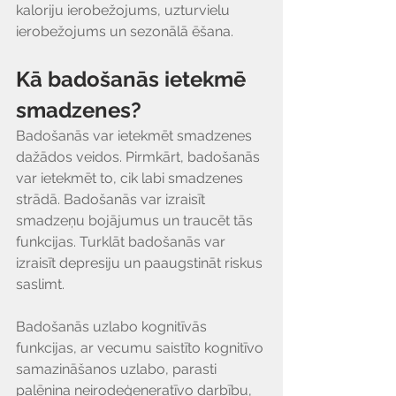
kaloriju ierobežojums, uzturvielu 
ierobežojums un sezonālā ēšana.
Kā badošanās ietekmē 
smadzenes?
Badošanās var ietekmēt smadzenes 
dažādos veidos. Pirmkārt, badošanās 
var ietekmēt to, cik labi smadzenes 
strādā. Badošanās var izraisīt 
smadzeņu bojājumus un traucēt tās 
funkcijas. Turklāt badošanās var 
izraisīt depresiju un paaugstināt riskus 
saslimt.
Badošanās uzlabo kognitīvās 
funkcijas, ar vecumu saistīto kognitīvo 
samazināšanos uzlabo, parasti 
palēnina neirodeģeneratīvo darbību, 