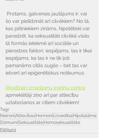
 Protams, galvenais jautājums ir: vai 
šo var pielīdzināt arī cilvēkiem? No tā, 
kas pētniekiem zināms, hipotētiski var 
paredzēt, ka seksualitāti cilvēkā visās 
tā formās ietekmē arī sociālie un 
pieredzes faktori, iespējams, tas ir tikai 
iespējams, ka tas ir ne tik ļoti 
pamanāms citās sugās – bet tas var 
ietvert arī epiģenētiskus notikumus.
RigaBrain smadzeņu treniņu centra
apmeklētāji ziņo arī par attiecību 
uzlabošanos ar citiem cilvēkiem!
Tagi:
Neironi
Attiecības
Hormoni
Uzvedība
Hipotalāma
Dzimumi
Seksualitāte
Homoseksualitāte
Pētījumi