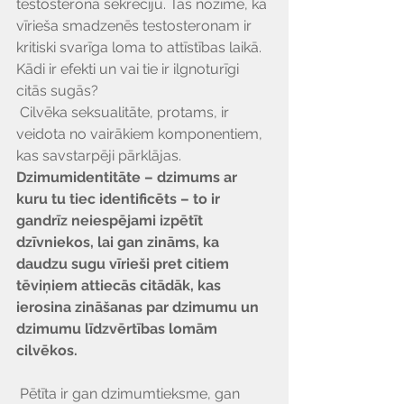
testosterona sekrēciju. Tas nozīmē, ka 
vīrieša smadzenēs testosteronam ir 
kritiski svarīga loma to attīstības laikā. 
Kādi ir efekti un vai tie ir ilgnoturīgi 
citās sugās?
 Cilvēka seksualitāte, protams, ir 
veidota no vairākiem komponentiem, 
kas savstarpēji pārklājas. 
Dzimumidentitāte – dzimums ar 
kuru tu tiec identificēts – to ir 
gandrīz neiespējami izpētīt 
dzīvniekos, lai gan zināms, ka 
daudzu sugu vīrieši pret citiem 
tēviņiem attiecās citādāk, kas 
ierosina zināšanas par dzimumu un 
dzimumu līdzvērtības lomām 
cilvēkos.
 Pētīta ir gan dzimumtieksme, gan 