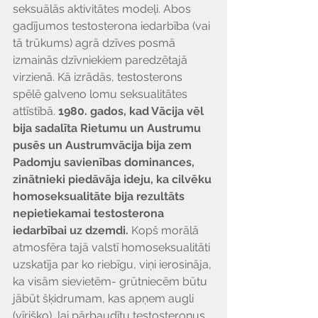
seksuālās aktivitātes modeļi. Abos 
gadījumos testosterona iedarbība (vai 
tā trūkums) agrā dzīves posmā 
izmainās dzīvniekiem paredzētajā 
virzienā. Kā izrādās, testosterons 
spēlē galveno lomu seksualitātes 
attīstībā. 
1980. gados, kad Vācija vēl 
bija sadalīta Rietumu un Austrumu 
pusēs un Austrumvācija bija zem 
Padomju savienības dominances, 
zinātnieki piedāvāja ideju, ka cilvēku 
homoseksualitāte bija rezultāts 
nepietiekamai testosterona 
iedarbībai uz dzemdi.
 Kopš morālā 
atmosfēra tajā valstī homoseksualitāti 
uzskatīja par ko riebīgu, viņi ierosināja, 
ka visām sievietēm- grūtniecēm būtu 
jābūt šķidrumam, kas apņem augli 
(vīrišķo), lai pārbaudītu testosteronus. 