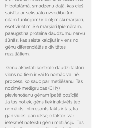
Hipotalāmā, smadzeņu daļā, kas cieši 
saistīta ar seksuālo uzvedību (un 
citām funkcijām) ir bioķīmiski marķieri, 
esot vīrietim. Šie marķieri (piemēram, 
paaugstina proteīna daudzumu nervu 
šūnās, kas saista kalciju) ir viens no 
gēnu diferenciālās aktivitātes 
rezultātiem.
 Gēnu aktivitāti kontrolē daudzi faktori: 
viens no tiem ir vai to nomāc vai nē, 
process, ko sauc par metilēšanu. Tas 
nozīmē metilgrupas (CH3) 
pievienošanu gēnam īpašā pozīcijā. 
Ja tas notiek, gēns tiek inaktivēts jeb 
nomākts. Interesants fakts ir tas, ka 
gan vides, gan iekšējie faktori var 
ietekmēt noteiktu gēnu metilāciju. Tas 