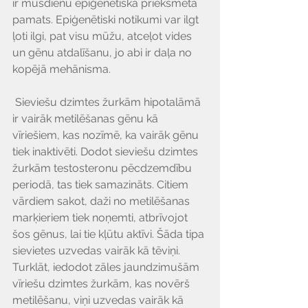
ir mūsdienu epiģenētiskā priekšmeta 
pamats. Epiģenētiski notikumi var ilgt 
ļoti ilgi, pat visu mūžu, atceļot vides 
un gēnu atdalīšanu, jo abi ir daļa no 
kopējā mehānisma.
 Sieviešu dzimtes žurkām hipotalāmā 
ir vairāk metilēšanas gēnu kā 
vīriešiem, kas nozīmē, ka vairāk gēnu 
tiek inaktivēti. Dodot sieviešu dzimtes 
žurkām testosteronu pēcdzemdību 
periodā, tas tiek samazināts. Citiem 
vārdiem sakot, daži no metilēšanas 
marķieriem tiek noņemti, atbrīvojot 
šos gēnus, lai tie kļūtu aktīvi. Šāda tipa 
sievietes uzvedas vairāk kā tēviņi. 
Turklāt, iedodot zāles jaundzimušām 
vīriešu dzimtes žurkām, kas novērš 
metilēšanu, viņi uzvedas vairāk kā 