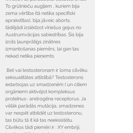
To grūtnieču augļiem , kuriem bija 
zema vērtība (tā netika specifiski 
aprakstītas), bija jāveic aborts, 
tādējādi izslēdzot vīriešus gejus no 
Austrumvācijas sabiedrības. Šis bija 
izcils ļaunprātīgs zinātnes 
izmantošanas piemērs, lai gan tas 
nekad netika pieņemts.
 Bet vai testosteronam ir loma cilvēku 
seksualitātes attīstībā? Testosterons 
iedarbojas uz smadzenēm ( un citiem 
orgāniem) aktivējot kompleksus 
proteīnus- androgēna receptorus. Ja 
vēlāk parādās mutācija, smadzenes 
var nespēt atbildēt uz testosteronu, 
tas būtu tā it kā tas neeksistētu. 
Cilvēkos tādi piemēri ir : XY embriji, 