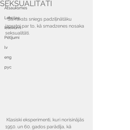
SEKSUALITĀTI
Atsauksmes
Lekcijas
  Šis raksts sniegs padziļinātāku 
izpratni par to, kā smadzenes nosaka 
Ieteikumi
seksualitāti.
Pētījumi
lv
eng
рус
 Klasiski eksperimenti, kuri norisinājās 
1950. un 60. gados parādīja, kā 