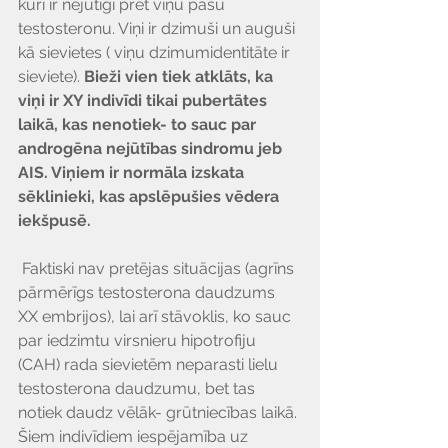
Γ
kuri ir nejūtīgi pret viņu pašu 
testosteronu. Viņi ir dzimuši un auguši 
kā sievietes ( viņu dzimumidentitāte ir 
sieviete). 
Bieži vien tiek atklāts, ka 
viņi ir XY indivīdi tikai pubertātes 
laikā, kas nenotiek- to sauc par 
androgēna nejūtības sindromu jeb 
AIS. Viņiem ir normāla izskata 
sēklinieki, kas apslēpušies vēdera 
iekšpusē.
 Faktiski nav pretējas situācijas (agrīns 
pārmērīgs testosterona daudzums 
XX embrijos), lai arī stāvoklis, ko sauc 
par iedzimtu virsnieru hipotrofiju 
(CAH) rada sievietēm neparasti lielu 
testosterona daudzumu, bet tas 
notiek daudz vēlāk- grūtniecības laikā. 
Šiem indivīdiem iespējamība uz 