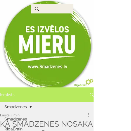
Ieraksts
Smadzenes
Lasīts 4 min
Smadzenes
KĀ SMADZENES NOSAKA
RigaBrain