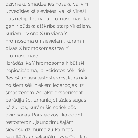
dzīvnieku smadzenes nosaka vai viņi 
uzvedīsies kā sievietes, vai kā vīrieši. 
Tās nebija tikai viņu hromosomas, lai 
gan ir būtiska atšķirība starp vīriešiem, 
kuriem ir viena X un viena Y 
hromosoma un sievietēm, kurām ir 
divas X hromosomas (nav Y 
hromosomas).
 Izrādās, ka Y hromosoma ir būtiski 
nepieciešama, lai veidotos sēklinieki 
(testis) 
un tieši testosterons, kurš nāk 
no šiem sēkliniekiem iedarbojas uz 
smadzenēm. Agrākie eksperimenti 
parādīja šo, izmantojot tādas sugas, 
kā žurkas, kurām šis notiek pēc 
dzimšanas. Pārsteidzoši, ka dodot 
testosteronu jaundzimušajām 
sieviešu dzimuma žurkām tas 
rezultējās ar seksuālu uzvedību, kas 