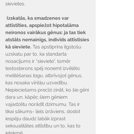
sievietes.
 Izskatās, ka smadzenes var 
attīstīties, apspiežot hipotalāma 
neironos vairākus gēnus: ja tas tiek 
atstāts nemainīgs, indivīds attīstīsies 
kā sieviete.
 Tas apstiprina ilgstošu 
uzskatu par to, ka standarta 
nosacījums ir “sieviete”, tomēr 
testosterons spēj noņemt izvēlēto 
metilēšanas 
tagu
, atbrīvojot gēnus, 
kas nosaka vīrišķu uzvedību. 
Nepieciešams precīzi zināt, ko šie gēni 
dara un, kāpēc šiem gēniem 
vajadzētu norādīt dzimumu. Tas ir 
tikai sākums- liels izrāviens, dodot 
iespēju daudz labāk izprast 
seksualitātes attīstību un to, kas to 
ietekmē.