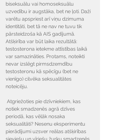
biseksuālu vai homoseksuālu 
uzvedību ir augstāka, bet ne ļoti. Daži 
varētu apspriest arī viņu dzimuma 
identitāti, bet tā ne nav ne tuvu tik 
pārsteidzoša kā AIS gadījumā. 
Atšķirība var būt laika rezultātā: 
testosterona ietekme attīstības laikā 
var samazināties. Protams, noteikti 
nevar izslēgt pirmsdzemdību 
testosteronu kā spēcīgu (bet ne 
vienīgo) cilvēka seksualitātes 
noteicēju.
 Atgriežoties pie dzīvniekiem, kas 
notiek smadzenēs agrā dzīves 
periodā, kas vēlāk nosaka 
seksualitāti? Nesenu eksperimentu 
pierādījumi uzsver reālas atšķirības 
sieviešu un vīriešu žurku smadzenēs. 