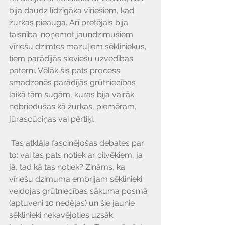
bija daudz līdzīgāka vīriešiem, kad 
žurkas pieauga. Arī pretējais bija 
taisnība: noņemot jaundzimušiem 
vīriešu dzimtes mazuļiem sēkliniekus, 
tiem parādījās sieviešu uzvedības 
paterni. Vēlāk šis pats process 
smadzenēs parādījās grūtniecības 
laikā tām sugām, kuras bija vairāk 
nobriedušas kā žurkas, piemēram, 
jūrascūciņas vai pērtiķi.
 Tas atklāja fascinējošas debates par 
to: vai tas pats notiek ar cilvēkiem, ja 
jā, tad kā tas notiek? Zināms, ka 
vīriešu dzimuma embrijam sēklinieki 
veidojas grūtniecības sākuma posmā 
(aptuveni 10 nedēļas) un šie jaunie 
sēklinieki nekavējoties uzsāk 