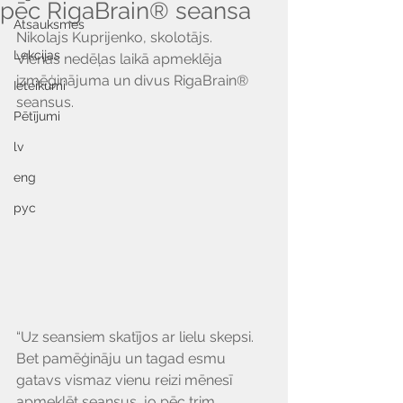
pēc RigaBrain® seansa
Atsauksmes
Nikolajs Kuprijenko, skolotājs.
Lekcijas
Vienas nedēļas laikā apmeklēja 
izmēģinājuma un divus RigaBrain® 
Ieteikumi
seansus.
Pētījumi
lv
eng
рус
“Uz seansiem skatījos ar lielu skepsi. 
Bet pamēģināju un tagad esmu 
gatavs vismaz vienu reizi mēnesī 
apmeklēt seansus, jo pēc trim 