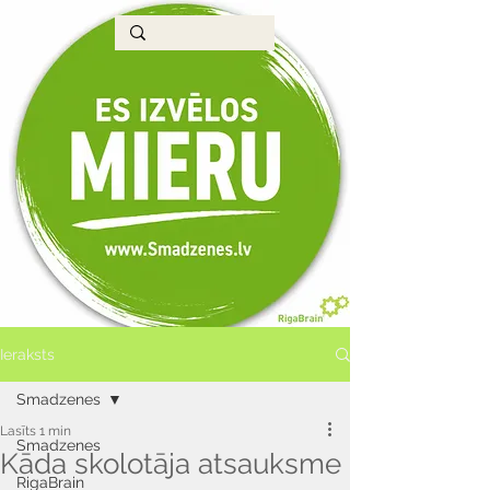
Ieraksts
Smadzenes
Lasīts 1 min
Smadzenes
Kāda skolotāja atsauksme
RigaBrain