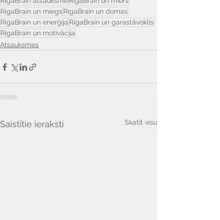
Γ
RigaBrain atsauksme
RigaBrain un miers
RigaBrain un miegs
RigaBrain un domas
RigaBrain un enerģija
RigaBrain un garastāvoklis
RigaBrain un motivācija
Atsauksmes
Skatīt visu
Saistītie ieraksti