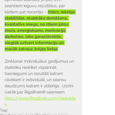
seansiem ieguvu rezultātus, par 
kādiem pat necerēju – 
miers, iekšēja 
stabilitāte, skaidrāka domāšana, 
kvalitatīvs miegs, no rītiem jūtos 
možs, enerģiskums, motivācija 
darboties, labs garastāvoklis, 
vieglāk uztvert informāciju un 
mazāk satrauc ārējas lietas
.”
Zināšanai: Individuālus gadījumus un 
statistiku nedrīkst vispārināt. 
Sasniegumi un rezultāti katram 
cilvēkam ir individuāli, un seansu 
daudzums katram ir atšķirīgs.  Uzzini 
vairāk par RigaBrain® seansiem 
https://www.RigaBrain.com/pieteiktie
s
Tagi: