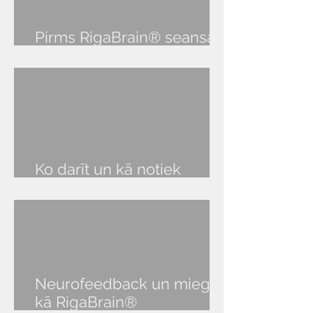
Pirms RigaBrain® seansa
audio lekcija
Ko darīt un kā notiek
RigaBrain® seanss?
Neurofeedback un miegs:
kā RigaBrain®