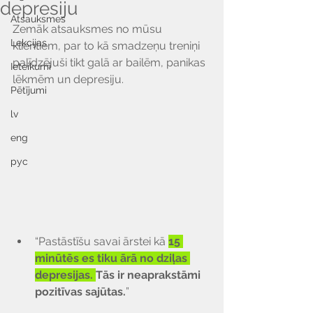
depresiju
Atsauksmes
Zemāk atsauksmes no mūsu 
Lekcijas
klientiem, par to kā smadzeņu treniņi 
palīdzējuši tikt galā ar bailēm, panikas 
Ieteikumi
lēkmēm un depresiju.
Pētījumi
lv
eng
рус
“Pastāstīšu savai ārstei kā
15 
minūtēs es tiku ārā no dziļas 
depresijas. 
Tās ir neaprakstāmi 
pozitīvas sajūtas.
”