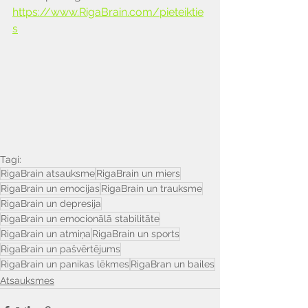
https://www.RigaBrain.com/pieteiktie
s
Tagi:
RigaBrain atsauksme
RigaBrain un miers
RigaBrain un emocijas
RigaBrain un trauksme
RigaBrain un depresija
RigaBrain un emocionālā stabilitāte
RigaBrain un atmiņa
RigaBrain un sports
RigaBrain un pašvērtējums
RigaBrain un panikas lēkmes
RigaBran un bailes
Atsauksmes