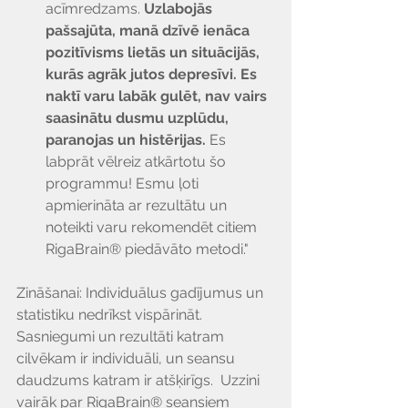
acīmredzams. 
Uzlabojās 
pašsajūta, manā dzīvē ienāca 
pozitīvisms lietās un situācijās, 
kurās agrāk jutos depresīvi. Es 
naktī varu labāk gulēt, nav vairs 
saasinātu dusmu uzplūdu, 
paranojas un histērijas.
 Es 
labprāt vēlreiz atkārtotu šo 
programmu! Esmu ļoti 
apmierināta ar rezultātu un 
noteikti varu rekomendēt citiem 
RigaBrain® piedāvāto metodi."
Zināšanai: Individuālus gadījumus un 
statistiku nedrīkst vispārināt. 
Sasniegumi un rezultāti katram 
cilvēkam ir individuāli, un seansu 
daudzums katram ir atšķirīgs.  Uzzini 
vairāk par RigaBrain® seansiem 