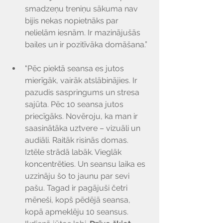
Γ
smadzeņu treniņu sākuma nav 
bijis nekas nopietnāks par 
nelielām iesnām. Ir mazinājušās 
bailes un ir pozitīvāka domāšana.”
"Pēc piektā seansa es jutos 
mierīgāk, vairāk atslābinājies. Ir 
pazudis saspringums un stresa 
sajūta. Pēc 10 seansa jutos 
priecīgāks. Novēroju, ka man ir 
saasinātāka uztvere – vizuāli un 
audiāli. Raitāk risinās domas. 
Iztēle strādā labāk. Vieglāk 
koncentrēties. Un seansu laika es 
uzzināju šo to jaunu par sevi 
pašu. Tagad ir pagājuši četri 
mēneši, kopš pēdējā seansa, 
kopā apmeklēju 10 seansus. 