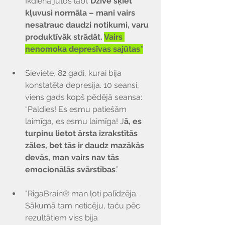
Ikdienā jūtos labi. 
Dzīve šķiet 
kļuvusi normāla – mani vairs 
nesatrauc daudzi notikumi, varu 
produktīvāk strādāt. 
Vairs 
nenomoka depresīvas sajūtas
."
Sieviete, 82 gadi, kurai bija 
konstatēta depresija. 10 seansi, 
viens gads kopš pēdējā seansa: 
“Paldies! Es esmu patiešām 
laimīga, es esmu laimīga! J
ā, es 
turpinu lietot ārsta izrakstītās 
zāles, bet tās ir daudz mazākās 
devās, man vairs nav tās 
emocionālās svārstības
.”
"RigaBrain® man ļoti palīdzēja. 
Sākumā tam neticēju, taču pēc 
rezultātiem viss bija 