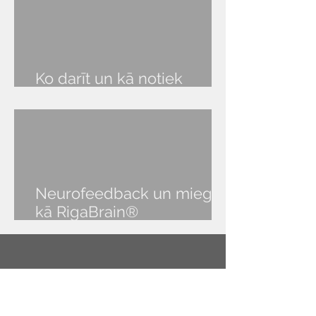
Ko darīt un kā notiek
RigaBrain® seanss?
Neurofeedback un miegs:
kā RigaBrain®
NeurOptimal® palīdz atgūt
veselīgu miegu