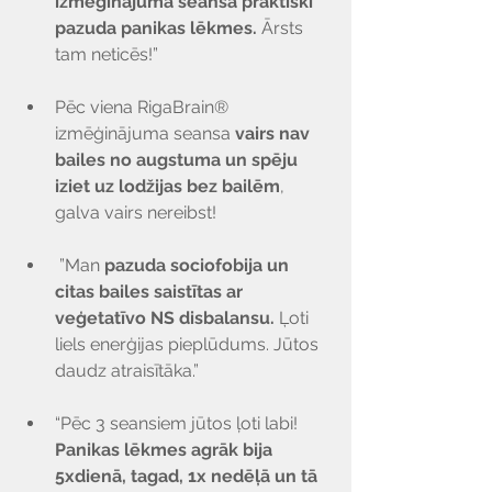
izmēģinājuma seansa praktiski 
pazuda panikas lēkmes.
 Ārsts 
tam neticēs!”
Pēc viena RigaBrain® 
izmēģinājuma seansa 
vairs nav 
bailes no augstuma un spēju 
iziet uz lodžijas bez bailēm
, 
galva vairs nereibst!
 ”Man 
pazuda sociofobija un 
citas bailes saistītas ar 
veģetatīvo NS disbalansu.
 Ļoti 
liels enerģijas pieplūdums. Jūtos 
daudz atraisītāka.”
“Pēc 3 seansiem jūtos ļoti labi! 
Panikas lēkmes agrāk bija 
5xdienā, tagad, 1x nedēļā un tā 