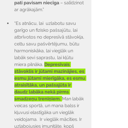
pati pavisam niecīga 
– salīdzinot 
ar agrākajām.”
“Es atnācu, lai  uzlabotu savu 
garīgo un fizisko pašsajūtu, lai 
atbrīvotos no depresīvā stāvokļa, 
celtu savu pašvērtējumu, būtu 
harmoniskāka, lai vieglāk un 
labāk sevi saprastu, lai kļūtu 
miera pilnāka. 
Depresīvais 
stāvoklis ir jūtami mazinājies, es 
esmu jūtami mierīgāka, es esmu 
atraisītāka, un pašsajūta ir 
daudz labāka nekā pirms 
smadzeņu treniņiem. 
Man labāk 
veicas sportā, un mana balss ir 
kļuvusi elastīgāka un vieglāk 
veidojama.  Ir vieglāk mācīties. Ir 
uzlabojusies imunitāte, kopš 