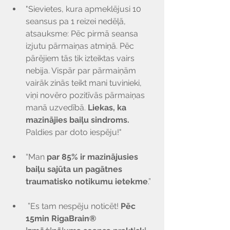
"Sievietes, kura apmeklējusi 10 
seansus pa 1 reizei nedēļā, 
atsauksme: Pēc pirmā seansa 
izjutu pārmaiņas atmiņā. Pēc 
pārējiem tās tik izteiktas vairs 
nebija. Vispār par pārmaiņām 
vairāk zinās teikt mani tuvinieki, 
viņi novēro pozitīvās pārmaiņas 
manā uzvedībā. 
Liekas, ka 
mazinājies baiļu sindroms.
Paldies par doto iespēju!"
“Man 
par 85% ir mazinājusies 
baiļu sajūta un pagātnes 
traumatisko notikumu ietekme
.”
 ”Es tam nespēju noticēt! 
Pēc 
15min RigaBrain® 