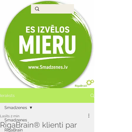
Ieraksts
Smadzenes
Lasīts 2 min
Smadzenes
RigaBrain® klienti par
RigaBrain