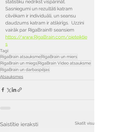
statistiku nedrīkst vispārināt. 
Sasniegumi un rezultāti katram 
cilvēkam ir individuāli, un seansu 
daudzums katram ir atšķirīgs.  Uzzini 
vairāk par RigaBrain® seansiem 
https://www.RigaBrain.com/pieteiktie
s
Tagi:
RigaBrain atsauksme
RigaBrain un miers
RigaBrain un miegs
RigaBrain Video atsauksme
RigaBrain un darbaspējas
Atsauksmes
Skatīt visu
Saistītie ieraksti