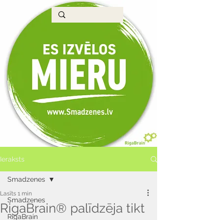
Ieraksts
Smadzenes
Lasīts 1 min
Smadzenes
RigaBrain® palīdzēja tikt
RigaBrain