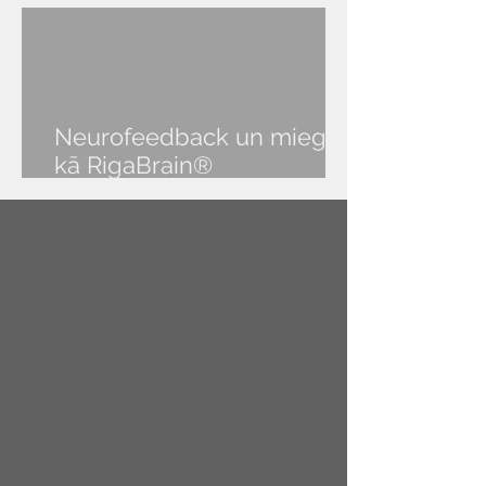
Neurofeedback un miegs:
kā RigaBrain®
NeurOptimal® palīdz atgūt
veselīgu miegu