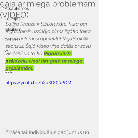
galā ar miega problēmām
Atsauksmes
(VIDEO)
Lekcijas
Sallija Krauze ir bibliotekāre, kura par 
Ieteikumi
RigaBrain® uzzināja pirms ilgāka laika 
un nu nolēmusi apmeklēt RigaBrain® 
Pētījumi
seansus. Šajā video viņa dalās ar savu 
lv
viedokli un to, kā 
RigaBrain® 
palīdzējis viņai tikt galā ar miega 
eng
problēmām.
рус
https://youtu.be/oXbKDGl0POM
Zināšanai: Individuālus gadījumus un 