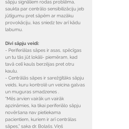
sāpju signāliem rodas problēma, 
saukta par centrālo sensibilizāciju jeb 
jūtīgumu pret sāpēm ar mazāku 
provokāciju, kas sniedz tev arī kādu 
labumu.
Divi sāpju veidi:
- Periferiālas sāpes ir asas, spēcīgas 
un tu tās jūt lokāli- piemēram, kad 
tavā celī kauls berzējas pret otru 
kaulu.
- Centrālās sāpes ir sarežģītāks sāpju 
veids, kuru kontrolē un veicina galvas 
un muguras smadzenes . 
“Mēs arvien vairāk un vairāk 
apzināmies, ka tikai periferiālo sāpju 
novēršana nav pietiekama 
pacientiem, kuriem ir arī centrālas 
sāpes,” saka dr. Bolašs. Viņš 