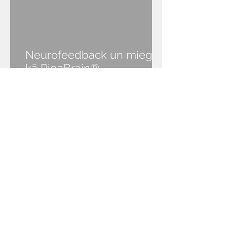
Neurofeedback un miegs:
kā RigaBrain®
NeurOptimal® palīdz atgūt
veselīgu miegu