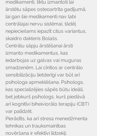
Γ
medikamenti, tiktu izmantoti lai 
ārstētu sāpes osteoartrīta gadījumā, 
lai gan šie medikamenti nav labi 
centrālajai nervu sistēmai, tādēļ 
nepieciešams iepazīt citus variantus, 
skaidro dakteris Bolašs.
Centrālu sāpju ārstēšanai ārsti 
izmanto medikamentus, kas 
iedarbojas uz galvas vai muguras 
smadzenēm. Lai cīnītos ar centrālo 
sensibilizāciju lietderīgi var būt arī 
psihologa apmeklēšana. Psihologs, 
kas specializējies sāpēs būtu ideāli, 
bet jebkurš psihologs, kurš piedāvā 
arī kognitīvi biheiviorālo terapiju (CBT) 
var palīdzēt.
Pierādīts, ka arī stresa menedžmenta 
tehnikas un trauksmainības 
novēršana ir efektīvi līdzekļi. 