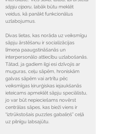
sāpju ciparu
, labāk būtu meklēt 
veidus, kā panākt funkcionālus 
uzlabojumus. 
Divas lietas, kas norāda uz veiksmīgu 
sāpju ārstēšanu ir socializācijas 
līmeņa paaugstināšanās un 
interpersonālo attiecību uzlabošanās. 
Tātad, ja gadiem ilgi esi dzīvojis ar 
muguras, ceļu sāpēm, hroniskām 
galvas sāpēm vai artrītu pēc 
veiksmīgas ķirurģiskas iejaukšanās 
ieteicams apmeklēt sāpju speciālistu, 
jo var būt nepieciešams novērst 
centrālas sāpes, kas bieži viens ir 
“iztrūkstošais puzzles gabaliņš” ceļā 
uz pilnīgu labsajūtu.