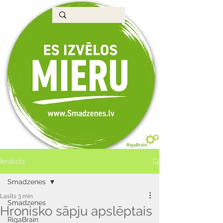
Ieraksts
Smadzenes
Lasīts 3 min
Smadzenes
Hronisko sāpju apslēptais
RigaBrain