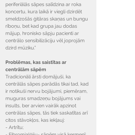
periferiālās sāpes salīdzina ar roka 
koncertu, kura laikā ir viegli dzirdēt 
smeldzošās ģitāras skaņas un bungu 
rīboņu, bet kad grupa jau dodas 
mājup, hronisko sāpju pacienti ar 
centrālo sensibilizāciju vēl joprojām 
dzird mūziku.”
Problēmas, kas saistītas ar 
centrālām sāpēm
Tradicionāli ārsti domājuši, ka 
centrālās sāpes parādās tikai tad, kad 
ir notikuši nervu bojājumi, piemēram, 
muguras smadzeņu bojājums vai 
insults, ber arvien vairāk apzinot 
centrālas sāpes, tās tiek saskatītas arī 
citos stāvokļos, kas iekļauj:
- Artrītu;
- Fibromialģiju- sāpēm visā ķermenī;