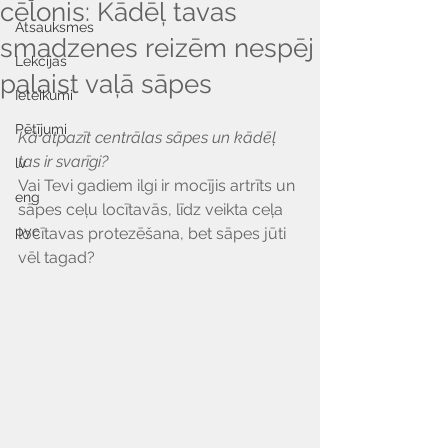
cēlonis: Kādēļ tavas
Atsauksmes
smadzenes reizēm nespēj
Lekcijas
palaist vaļā sāpes
Ieteikumi
Pētījumi
Kā atpazīt centrālas sāpes un kādēļ 
tas ir svarīgi?
lv
Vai Tevi gadiem ilgi ir mocījis artrīts un 
eng
sāpes ceļu locītavās, līdz veikta ceļa 
рус
locītavas protezēšana, bet sāpes jūti 
vēl tagad?