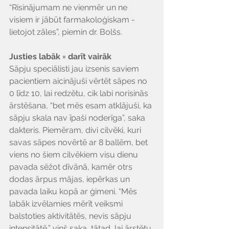
“Risinājumam ne vienmēr un ne 
visiem ir jābūt farmakoloģiskam - 
lietojot zāles”, piemin dr. Bolšs.
Justies labāk = darīt vairāk
Sāpju speciālisti jau izsenis saviem 
pacientiem aicinājuši vērtēt sāpes no 
0 līdz 10, lai redzētu, cik labi norisinās 
ārstēšana, “bet mēs esam atklājuši, ka 
sāpju skala nav īpaši noderīga”, saka 
dakteris. Piemēram, divi cilvēki, kuri 
savas sāpes novērtē ar 8 ballēm, bet 
viens no šiem cilvēkiem visu dienu 
pavada sēžot dīvānā, kamēr otrs 
dodas ārpus mājas, iepērkas un 
pavada laiku kopā ar ģimeni. “Mēs 
labāk izvēlamies mērīt veiksmi 
balstoties aktivitātēs, nevis sāpju 
intensitātē,” viņš saka, tātad, lai ārstētu 