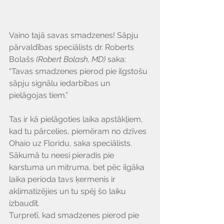
Vaino tajā savas smadzenes! Sāpju 
pārvaldības speciālists dr. Roberts 
Bolašs 
(Robert Bolash, MD)
 saka: 
“Tavas smadzenes pierod pie ilgstošu 
sāpju signālu iedarbības un 
pielāgojas tiem.”
Tas ir kā pielāgoties laika apstākļiem, 
kad tu pārcelies, piemēram no dzīves 
Ohaio uz Floridu, saka speciālists. 
Sākumā tu neesi pieradis pie 
karstuma un mitruma, bet pēc ilgāka 
laika perioda tavs ķermenis ir 
aklimatizējies un tu spēj šo laiku 
izbaudīt.
Turpretī, kad smadzenes pierod pie 