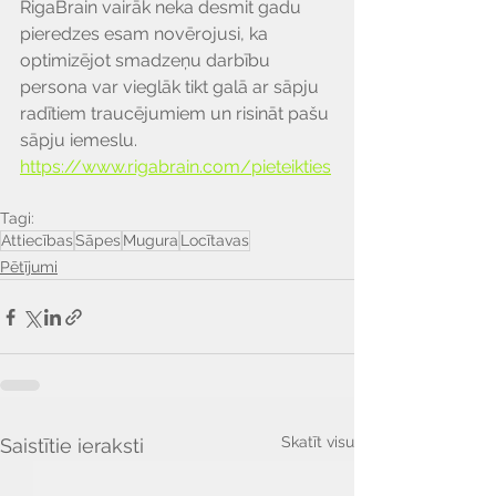
RigaBrain vairāk neka desmit gadu 
pieredzes esam novērojusi, ka 
optimizējot smadzeņu darbību 
persona var vieglāk tikt galā ar sāpju 
radītiem traucējumiem un risināt pašu 
sāpju iemeslu. 
https://www.rigabrain.com/pieteikties
Tagi:
Attiecības
Sāpes
Mugura
Locītavas
Pētījumi
Skatīt visu
Saistītie ieraksti