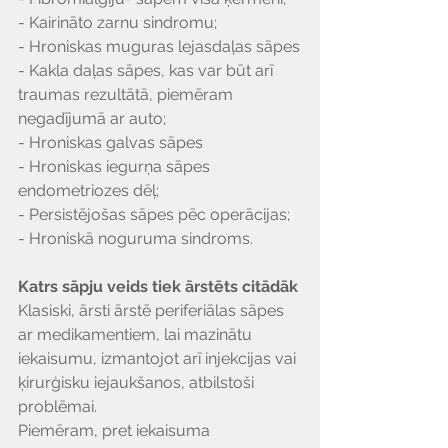
- Kairināto zarnu sindromu;
- Hroniskas muguras lejasdaļas sāpes
- Kakla daļas sāpes, kas var būt arī 
traumas rezultātā, piemēram 
negadījumā ar auto;
- Hroniskas galvas sāpes
- Hroniskas iegurņa sāpes 
endometriozes dēļ;
- Persistējošas sāpes pēc operācijas;
- Hroniskā noguruma sindroms.
Katrs sāpju veids tiek ārstēts citādāk
Klasiski, ārsti ārstē periferiālas sāpes 
ar medikamentiem, lai mazinātu 
iekaisumu, izmantojot arī injekcijas vai 
ķirurģisku iejaukšanos, atbilstoši 
problēmai.
Piemēram, pret iekaisuma 