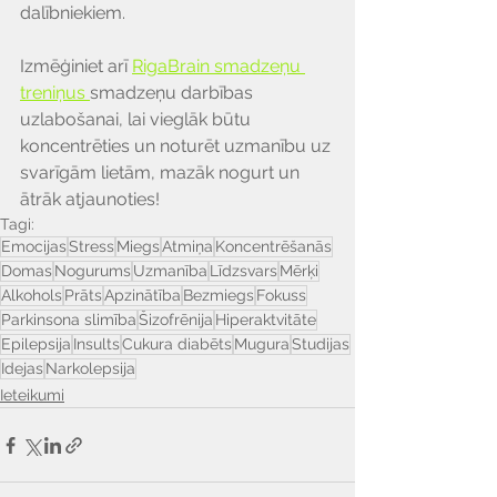
dalībniekiem.
Izmēģiniet arī 
RigaBrain smadzeņu 
treniņus 
smadzeņu darbības 
uzlabošanai, lai vieglāk būtu 
koncentrēties un noturēt uzmanību uz 
svarīgām lietām, mazāk nogurt un 
ātrāk atjaunoties!
Tagi:
Emocijas
Stress
Miegs
Atmiņa
Koncentrēšanās
Domas
Nogurums
Uzmanība
Līdzsvars
Mērķi
Alkohols
Prāts
Apzinātība
Bezmiegs
Fokuss
Parkinsona slimība
Šizofrēnija
Hiperaktvitāte
Epilepsija
Insults
Cukura diabēts
Mugura
Studijas
Idejas
Narkolepsija
Ieteikumi