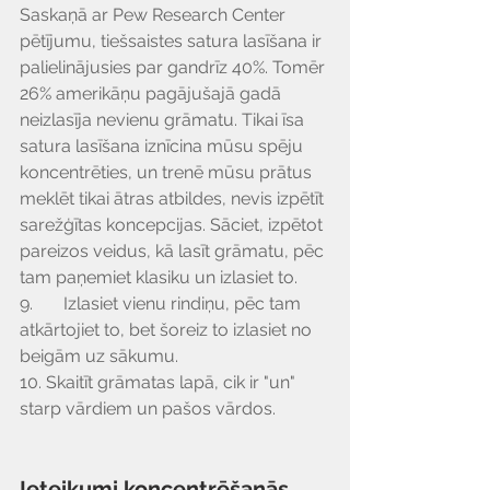
Saskaņā ar Pew Research Center 
pētījumu, tiešsaistes satura lasīšana ir 
palielinājusies par gandrīz 40%. Tomēr 
26% amerikāņu pagājušajā gadā 
neizlasīja nevienu grāmatu. Tikai īsa 
satura lasīšana iznīcina mūsu spēju 
koncentrēties, un trenē mūsu prātus 
meklēt tikai ātras atbildes, nevis izpētīt 
sarežģītas koncepcijas. Sāciet, izpētot 
pareizos veidus, kā lasīt grāmatu, pēc 
tam paņemiet klasiku un izlasiet to.
9.       Izlasiet vienu rindiņu, pēc tam 
atkārtojiet to, bet šoreiz to izlasiet no 
beigām uz sākumu.
10. Skaitīt grāmatas lapā, cik ir "un" 
starp vārdiem un pašos vārdos.
Ieteikumi koncentrēšanās 