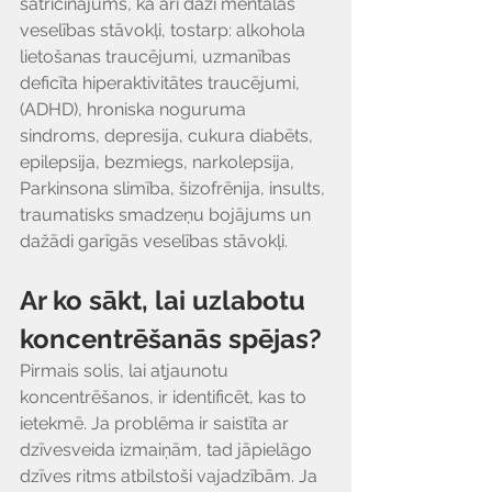
satricinājums, kā arī daži mentālās 
veselības stāvokļi, tostarp: alkohola 
lietošanas traucējumi, uzmanības 
deficīta hiperaktivitātes traucējumi, 
(ADHD), hroniska noguruma 
sindroms, depresija, cukura diabēts, 
epilepsija, bezmiegs, narkolepsija, 
Parkinsona slimība, šizofrēnija, insults, 
traumatisks smadzeņu bojājums un 
dažādi garīgās veselības stāvokļi.
Ar ko sākt, lai uzlabotu 
koncentrēšanās spējas?
Pirmais solis, lai atjaunotu 
koncentrēšanos, ir identificēt, kas to 
ietekmē. Ja problēma ir saistīta ar 
dzīvesveida izmaiņām, tad jāpielāgo 
dzīves ritms atbilstoši vajadzībām. Ja 