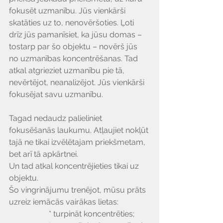
Γ
fokusēt uzmanību. Jūs vienkārši 
skatāties uz to, nenovēršoties. Ļoti 
drīz jūs pamanīsiet, ka jūsu domas – 
tostarp par šo objektu – novērš jūs 
no uzmanības koncentrēšanas. Tad 
atkal atgrieziet uzmanību pie tā, 
nevērtējot, neanalizējot. Jūs vienkārši 
fokusējat savu uzmanību.  
Tagad nedaudz palieliniet 
fokusēšanās laukumu. Atļaujiet nokļūt 
tajā ne tikai izvēlētajam priekšmetam, 
bet arī tā apkārtnei.
Un tad atkal koncentrējieties tikai uz 
objektu.
Šo vingrinājumu trenējot, mūsu prāts 
uzreiz iemācās vairākas lietas:
* turpināt koncentrēties;