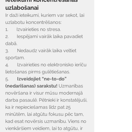
uzlabošanai
Ir daži ieteikumi, kuriem var sekot, lai 
uzlabotu koncentrēšanos:
1.       Izvairieties no stresa.
2.       Iespējami vairāk laika pavadiet 
dabā.
3.       Nedaudz vairāk laika veltiet 
sportam.
4.       Izvairieties no elektronisko ierīču 
lietošanas pirms gulētiešanas.
5.       
Izveidojiet “ne-to-do” 
(nedarīšanas) sarakstu! 
Uzmanības 
novēršana ir visur mūsu modernajā 
darba pasaulē. Pētnieki ir konstatējuši, 
ka ir nepieciešamas līdz pat 25 
minūtēm, lai atgūtu fokusu pēc tam, 
kad esat novērsis uzmanību. Viens no 
vienkāršiem veidiem, lai to atgūtu, ir 