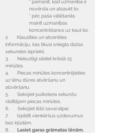
* pamanīt, kad uzmanība ir 
novērsta un atsaukt to;
* pēc paša vēlēšanās 
mainīt uzmanības 
koncentrēšanos uz kaut ko.
2.       Klausīties un atcerēties 
informāciju, kas tikusi sniegta dažas 
sekundes iepriekš.
3.       Nekustīgi sēdiet krēslā 15 
minūtes.
4.       Piecas minūtes koncentrējieties 
uz lēnu dūres atvēršanu un 
aizvēršanu.
5.       Sekojiet pulksteņa sekunžu 
rādītājam piecas minūtes.
6.       Sekojiet līdzi savai elpai.
7.       Izpildīt vienkāršus uzdevumus 
bez kļūdām.
8.       
Lasiet garas grāmatas lēnām.