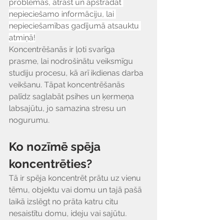
problēmas, atrast un apstrādāt 
nepieciešamo informāciju, lai 
nepieciešamības gadījumā atsauktu 
atmiņā!
Koncentrēšanās ir ļoti svarīga 
prasme, lai nodrošinātu veiksmīgu 
studiju procesu, kā arī ikdienas darba 
veikšanu. Tāpat koncentrēšanās 
palīdz saglabāt psihes un ķermeņa 
labsajūtu, jo samazina stresu un 
nogurumu.
Ko nozīmē spēja 
koncentrēties?
Tā ir spēja koncentrēt prātu uz vienu 
tēmu, objektu vai domu un tajā pašā 
laikā izslēgt no prāta katru citu 
nesaistītu domu, ideju vai sajūtu. 