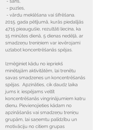
 - šahs,
 - puzles,
 - vārdu meklēšana vai šifrēšana.
2015. gada pētījumā, kurās piedalījās 
4715 pieaugušie, rezultāti liecina, ka 
15 minūtes dienā, 5 dienas nedēļā, ar  
smadzeņu treniņiem var ievērojami 
uzlabot koncentrēšanās spējas.
Izmēģiniet kādu no iepriekš 
minētajām aktivitātēm, lai trenētu 
savas smadzenes un koncentrēšanās 
spējas.  Apzināties, cik daudz laika 
jums ir, iespējams veltīt 
koncentrēšanās vingrinājumiem katru 
dienu. Pievienojieties kādam no 
apzināšanās vai smadzeņu treniņu 
grupām, lai saņemtu palīdzību un 
motivāciju no citiem grupas 