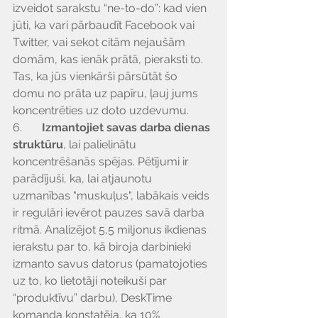
izveidot sarakstu “ne-to-do”: kad vien 
jūti, ka vari pārbaudīt Facebook vai 
Twitter, vai sekot citām nejaušām 
domām, kas ienāk prātā, pieraksti to. 
Tas, ka jūs vienkārši pārsūtāt šo 
domu no prāta uz papīru, ļauj jums 
koncentrēties uz doto uzdevumu.
6.       
Izmantojiet savas darba dienas 
struktūru
, lai palielinātu 
koncentrēšanās spējas. Pētījumi ir 
parādījuši, ka, lai atjaunotu 
uzmanības "muskuļus", labākais veids 
ir regulāri ievērot pauzes savā darba 
ritmā. Analizējot 5,5 miljonus ikdienas 
ierakstu par to, kā biroja darbinieki 
izmanto savus datorus (pamatojoties 
uz to, ko lietotāji noteikuši par 
“produktīvu” darbu), DeskTime 
komanda konstatēja, ka 10% 