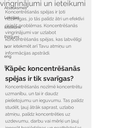
vingrinājumi un ieteikumi
Atsauksmes
Koncentrēšanās spējas ir ļoti 
Lekcijas
nozīmīgas, jo tās palīdz ātri un efektīvi 
risināt problēmas. Koncentrēšanās 
Ieteikumi
vingrinājumi var uzlabot 
Pētījumi
koncentrēšanās spējas, kas labvēlīgi 
var ietekmēt arī Tavu atmiņu un 
lv
informācijas apstrādi.
eng
рус
Kāpēc koncentrēšanās 
spējas ir tik svarīgas?
Koncentrēšanās nozīmē koncentrētu 
uzmanību, un tai ir daudz 
pielietojumu un ieguvumu. Tas palīdz 
studēt, ļauj ātrāk saprast, uzlabo 
atmiņu, palīdz koncentrēties uz 
uzdevumu, darbu vai mērķi un ļauj 
ignorēt bezjēdzīgas un neatbilstošas 