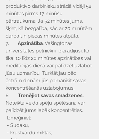
produktīvo darbinieku strādā vidēji 52 
minūtes pirms 17 minūšu 
pārtraukuma. Ja 52 minūtes jums, 
šķiet, kā bezgalība, sāc ar 20 minūtēm 
darba un piecas minūtes atpūta.
7.       
Apzinātība
. Vašingtonas 
universitātes pētnieki ir pierādījuši, ka 
tikai 10 līdz 20 minūtes apzinātības vai 
meditācijas dienā var palīdzēt uzlabot 
jūsu uzmanību. Turklāt jau pēc 
četrām dienām jūs pamanīsit savas 
koncentrēšanās uzlabojumus.
8.       
Trenējiet savas smadzenes.
Noteikta veida spēļu spēlēšana var 
palīdzēt jums labāk koncentrēties.
 Izmēģiniet:
 - Sudaku,
 - krustvārdu mīklas,