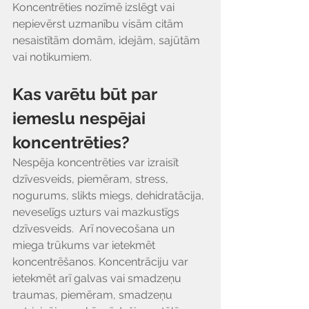
Koncentrēties nozīmē izslēgt vai 
nepievērst uzmanību visām citām 
nesaistītām domām, idejām, sajūtām 
vai notikumiem.
Kas varētu būt par 
iemeslu nespējai 
koncentrēties?
Nespēja koncentrēties var izraisīt 
dzīvesveids, piemēram, stress, 
nogurums, slikts miegs, dehidratācija, 
neveselīgs uzturs vai mazkustīgs 
dzīvesveids.  Arī novecošana un 
miega trūkums var ietekmēt 
koncentrēšanos. Koncentrāciju var 
ietekmēt arī galvas vai smadzeņu 
traumas, piemēram, smadzeņu 