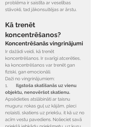
problēma ir saistīta ar veselības 
stāvokli, tad jākonsultējas ar ārstu. 
Kā trenēt 
koncentrēšanos?
Koncentrēšanās vingrinājumi
Ir dažādi veidi, kā trenēt 
koncentrēšanos. Ir svarīgi atcerēties, 
ka koncentrēšanos var trenēt gan 
fiziski, gan emocionāli.
Daži no vingrinājumiem:
1.       
Ilgstoša skatīšanās uz vienu 
objektu, nenovēršot skatienu.
Apsēdieties atslābināti ar taisnu 
muguru: rokas guļ uz kājām, pleci 
nolaisti, skatiens uz priekšu, it kā uz no 
acīm vestu pavediens. Nolieciet savā 
priekšā jebkādu priekšmetu, uz kuru 