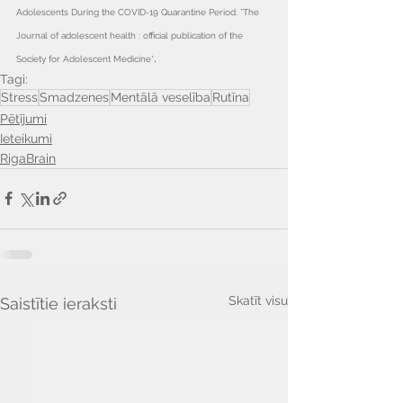
Adolescents During the COVID-19 Quarantine Period. *The 
Journal of adolescent health : official publication of the 
.
Society for Adolescent Medicine*
Tagi:
Stress
Smadzenes
Mentālā veselība
Rutīna
Pētījumi
Ieteikumi
RigaBrain
Skatīt visu
Saistītie ieraksti