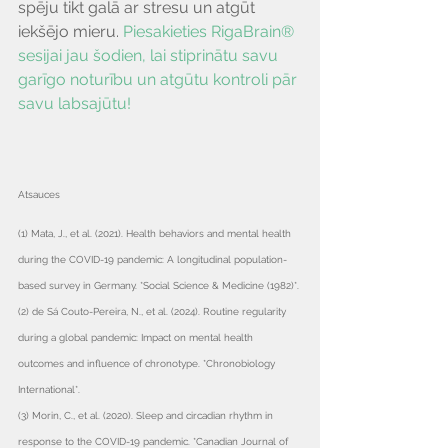
spēju tikt galā ar stresu un atgūt 
iekšējo mieru.
Piesakieties RigaBrain® 
sesijai jau šodien, lai stiprinātu savu 
garīgo noturību un atgūtu kontroli pār 
savu labsajūtu!
Atsauces
(1) Mata, J., et al. (2021). Health behaviors and mental health 
during the COVID-19 pandemic: A longitudinal population-
based survey in Germany. *Social Science & Medicine (1982)*.
(2) de Sá Couto-Pereira, N., et al. (2024). Routine regularity 
during a global pandemic: Impact on mental health 
outcomes and influence of chronotype. *Chronobiology 
International*.
(3) Morin, C., et al. (2020). Sleep and circadian rhythm in 
response to the COVID-19 pandemic. *Canadian Journal of 