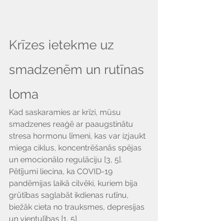
Krīzes ietekme uz 
smadzenēm un rutīnas 
loma
Kad saskaramies ar krīzi, mūsu 
smadzenes reaģē ar paaugstinātu 
stresa hormonu līmeni, kas var izjaukt 
miega ciklus, koncentrēšanās spējas 
un emocionālo regulāciju [3, 5]. 
Pētījumi liecina, ka COVID-19 
pandēmijas laikā cilvēki, kuriem bija 
grūtības saglabāt ikdienas rutīnu, 
biežāk cieta no trauksmes, depresijas 
un vientulības [1, 5].