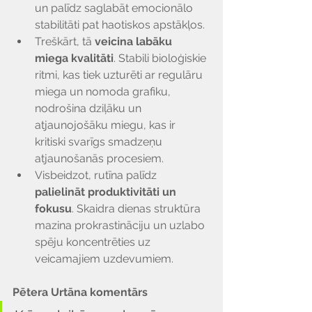
Γ
un palīdz saglabāt emocionālo 
stabilitāti pat haotiskos apstākļos. 
Treškārt, tā 
veicina labāku 
miega kvalitāti
. Stabili bioloģiskie 
ritmi, kas tiek uzturēti ar regulāru 
miega un nomoda grafiku, 
nodrošina dziļāku un 
atjaunojošāku miegu, kas ir 
kritiski svarīgs smadzeņu 
atjaunošanās procesiem. 
Visbeidzot, rutīna palīdz 
palielināt produktivitāti un 
fokusu
. Skaidra dienas struktūra 
mazina prokrastināciju un uzlabo 
spēju koncentrēties uz 
veicamajiem uzdevumiem.
Pētera Urtāna komentārs