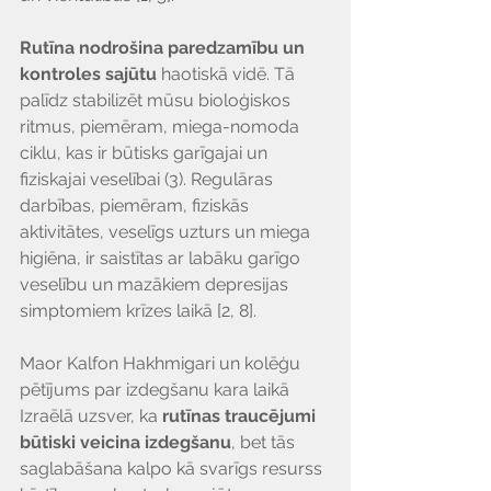
Rutīna nodrošina paredzamību un 
kontroles sajūtu
 haotiskā vidē. Tā 
palīdz stabilizēt mūsu bioloģiskos 
ritmus, piemēram, miega-nomoda 
ciklu, kas ir būtisks garīgajai un 
fiziskajai veselībai (3). Regulāras 
darbības, piemēram, fiziskās 
aktivitātes, veselīgs uzturs un miega 
higiēna, ir saistītas ar labāku garīgo 
veselību un mazākiem depresijas 
simptomiem krīzes laikā [2, 8].
Maor Kalfon Hakhmigari un kolēģu 
pētījums par izdegšanu kara laikā 
Izraēlā uzsver, ka 
rutīnas traucējumi 
būtiski veicina izdegšanu
, bet tās 
saglabāšana kalpo kā svarīgs resurss 