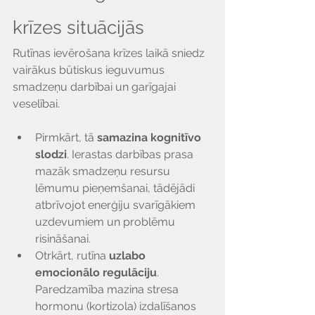
krīzes situācijās
Rutīnas ievērošana krīzes laikā sniedz 
vairākus būtiskus ieguvumus 
smadzeņu darbībai un garīgajai 
veselībai. 
Pirmkārt, tā 
samazina kognitīvo 
slodzi
. Ierastas darbības prasa 
mazāk smadzeņu resursu 
lēmumu pieņemšanai, tādējādi 
atbrīvojot enerģiju svarīgākiem 
uzdevumiem un problēmu 
risināšanai. 
Otrkārt, rutīna 
uzlabo 
emocionālo regulāciju
. 
Paredzamība mazina stresa 
hormonu (kortizola) izdalīšanos 