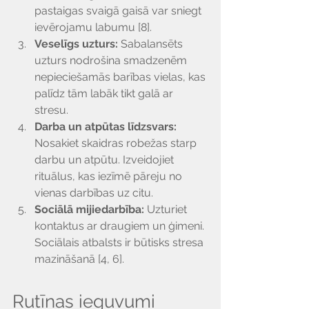
pastaigas svaigā gaisā var sniegt 
ievērojamu labumu [8].
Veselīgs uzturs: 
Sabalansēts 
uzturs nodrošina smadzenēm 
nepieciešamās barības vielas, kas 
palīdz tām labāk tikt galā ar 
stresu.
Darba un atpūtas līdzsvars: 
Nosakiet skaidras robežas starp 
darbu un atpūtu. Izveidojiet 
rituālus, kas iezīmē pāreju no 
vienas darbības uz citu.
Sociālā mijiedarbība: 
Uzturiet 
kontaktus ar draugiem un ģimeni. 
Sociālais atbalsts ir būtisks stresa 
mazināšanā [4, 6].
Rutīnas ieguvumi 