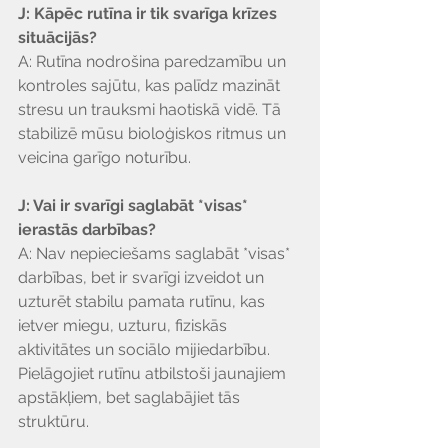
J: Kāpēc rutīna ir tik svarīga krīzes 
situācijās?
A: Rutīna nodrošina paredzamību un 
kontroles sajūtu, kas palīdz mazināt 
stresu un trauksmi haotiskā vidē. Tā 
stabilizē mūsu bioloģiskos ritmus un 
veicina garīgo noturību.
J: Vai ir svarīgi saglabāt *visas* 
ierastās darbības?
A: Nav nepieciešams saglabāt *visas* 
darbības, bet ir svarīgi izveidot un 
uzturēt stabilu pamata rutīnu, kas 
ietver miegu, uzturu, fiziskās 
aktivitātes un sociālo mijiedarbību. 
Pielāgojiet rutīnu atbilstoši jaunajiem 
apstākļiem, bet saglabājiet tās 
struktūru.