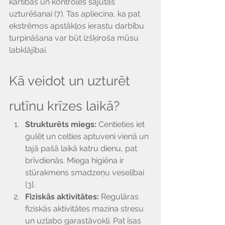
kārtības un kontroles sajūtas 
uzturēšanai (7). Tas apliecina, ka pat 
ekstrēmos apstākļos ierastu darbību 
turpināšana var būt izšķiroša mūsu 
labklājībai.
Kā veidot un uzturēt 
rutīnu krīzes laikā?
Strukturēts miegs: 
Centieties iet 
gulēt un celties aptuveni vienā un 
tajā pašā laikā katru dienu, pat 
brīvdienās. Miega higiēna ir 
stūrakmens smadzeņu veselībai 
[3].
Fiziskās aktivitātes: 
Regulāras 
fiziskās aktivitātes mazina stresu 
un uzlabo garastāvokli. Pat īsas 