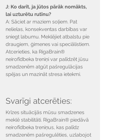
J: Ko darīt, ja jūtos pārāk nomākts, 
lai uzturētu rutīnu?
A: Sāciet ar maziem soļiem. Pat 
nelielas, konsekventas darbības var 
sniegt labumu. Meklējiet atbalstu pie 
draugiem, ģimenes vai speciālistiem. 
Atcerieties, ka RigaBrain® 
neirofīdbeka treniņi var palīdzēt jūsu 
smadzenēm atgūt pašregulācijas 
spējas un mazināt stresa ietekmi.
Svarīgi atcerēties:
Krīzes situācijās mūsu smadzenes 
meklē stabilitāti. RigaBrain® piedāvā 
neirofīdbeka treniņus, kas palīdz 
smadzenēm pašregulēties, uzlabojot 