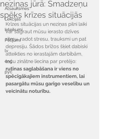
neziņas jūrā: Smadzeņu
Atsauksmes
spēks krīzes situācijās
Lekcijas
Krīzes situācijas un neziņas pilni laiki 
Ieteikumi
var sagraut mūsu ierasto dzīves 
ritmu, radot stresu, trauksmi un pat 
Pētījumi
depresiju. Šādos brīžos šķiet dabiski 
lv
atteikties no ierastajām darbībām, 
taču zinātne liecina par pretējo: 
eng
rutīnas saglabāšana ir viens no 
рус
spēcīgākajiem instrumentiem, lai 
pasargātu mūsu garīgo veselību un 
veicinātu noturību.