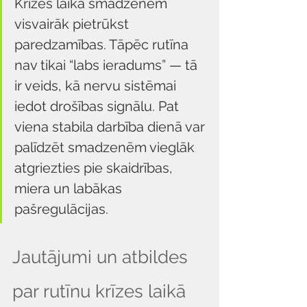
Krīzes laikā smadzenēm 
visvairāk pietrūkst 
paredzamības. Tāpēc rutīna 
nav tikai “labs ieradums” — tā 
ir veids, kā nervu sistēmai 
iedot drošības signālu. Pat 
viena stabila darbība dienā var 
palīdzēt smadzenēm vieglāk 
atgriezties pie skaidrības, 
miera un labākas 
pašregulācijas.
Jautājumi un atbildes 
par rutīnu krīzes laikā