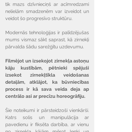
tik mazs dzīvnieciņš ar acīmredzami 
nelielām smadzenēm var izveidot un 
veidot šo progresīvo struktūru. 
Modernās tehnoloģijas ir palīdzējušas 
mums vismaz sākt saprast, kā zirnekļi 
pārvalda šādu sarežģītu uzdevumu.
Filmējot un izsekojot zirnekļa astoņu 
kāju kustībām, pētnieki spējuši 
izsekot zirnekļtīkla veidošanas 
detaļām, atklājot, ka būvniecības 
process ir kā sava veida deja ap 
centrālo asi ar precīzu horeogrāfiju.
Šie noteikumi ir pārsteidzoši vienkārši. 
Katrs solis un manipulācija ar 
pavedienu ir fiksēta darbība, ar vienu 
no zirnekļa kājām mērot leņķi un 