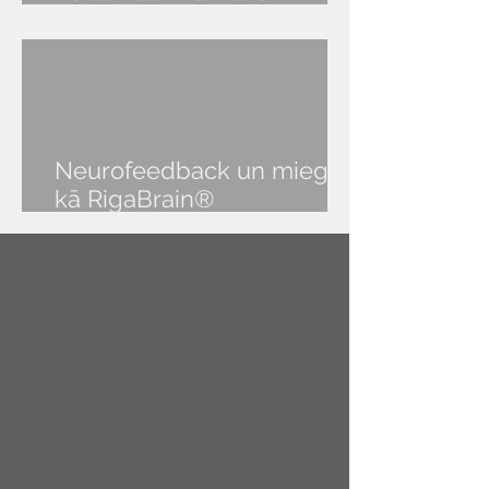
RigaBrain® seanss?
Neurofeedback un miegs:
kā RigaBrain®
NeurOptimal® palīdz atgūt
veselīgu miegu