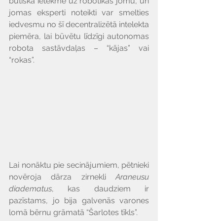
būtiska ietekme uz robotikas jomu, un 
jomas eksperti noteikti var smelties 
iedvesmu no šī decentralizētā intelekta 
piemēra, lai būvētu līdzīgi autonomas 
robota sastāvdaļas – “kājas” vai 
“rokas”.
Lai nonāktu pie secinājumiem, pētnieki 
novēroja dārza zirnekli 
Araneusu 
diadematus
, kas daudziem ir 
pazīstams, jo bija galvenās varones 
lomā bērnu grāmatā “Šarlotes tīkls”.