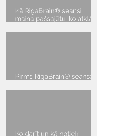
Kā RigaBrain® seansi
Jauna apziņas te
maina pašsajūtu: ko atklāj
prāts eksistē kā
308 klientu dati un
smadzenēm sav
informācijas la
pasaules pieredze
Pirms RigaBrain® seansa
audio lekcija
Ko darīt un kā notiek