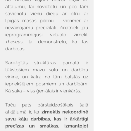
Γ
attālumu, lai novietotu un pēc tam 
savienotu vienu diegu ar otru ar 
lipīgas masas pilienu – vienmēr ar 
nevainojamu precizitāti. Zinātnieki jau 
ieprogrammējuši virtuālo zirnekli 
Theseus
, lai demonstrētu, kā tas 
darbojas.
Sarežģītās struktūras pamatā ir 
tūkstošiem mazu soļu un darbību 
virkne, un katra no tām balstās uz 
iepriekšējiem posmiem un darbībām. 
Kā saka – viss ģeniālais ir vienkāršs. 
Taču pats pārsteidzošākais šajā 
atklājumā ir, ka 
zirneklis nekoordinē 
savu kāju darbības, kas ir ārkārtīgi 
precīzas un smalkas, izmantojot 