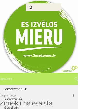
Ieraksts
Smadzenes
Lasīts 2 min
Smadzenes
Zirnekļi neiesaista
RigaBrain