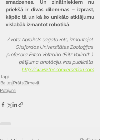
smadzenes. Un zinātniekiem nu 
priekšā ir divas dilemmas – izprast, 
kāpēc tā un kā šo unikālo atklājumu 
vislabāk izmantot robotikā
.
Avots: Apraksts sagatavots, izmantojot 
Oksfordas Universitātes Zooloģijas 
profesora Fritca Voltraha (Fritz Vollrath ) 
pētījuma anotāciju, kas publicēta 
http://www.theconversation.com
Tagi:
Bailes
Prāts
Zirnekļi
Pētījumi
Skatīt visu