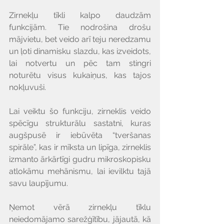
Zirnekļu tīkli kalpo daudzām 
funkcijām. Tie nodrošina drošu 
mājvietu, bet veido arī teju neredzamu 
un ļoti dinamisku slazdu, kas izveidots, 
lai notvertu un pēc tam stingri 
noturētu visus kukaiņus, kas tajos 
nokļuvuši.
Lai veiktu šo funkciju, zirneklis veido 
spēcīgu strukturālu sastatni, kuras 
augšpusē ir iebūvēta “tveršanas 
spirāle”, kas ir mīksta un lipīga, zirneklis 
izmanto ārkārtīgi gudru mikroskopisku 
atlokāmu mehānismu, lai ievilktu tajā 
savu laupījumu.
Ņemot vērā zirnekļu tīklu 
neiedomājamo sarežģītību, jājautā, kā 