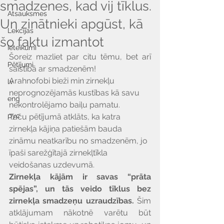
smadzenes, kad vij tīklus.
Atsauksmes
Un zinātnieki apgūst, kā
Lekcijas
šo faktu izmantot
Ieteikumi
Šoreiz mazliet par citu tēmu, bet arī 
Pētījumi
saistībā ar smadzenēm!
Arahnofobi bieži min zirnekļu 
lv
neprognozējamās kustības kā savu 
eng
nekontrolējamo baiļu pamatu.
рус
Taču pētījumā atklāts, ka katra 
zirnekļa kājiņa patiešām bauda 
zināmu neatkarību no smadzenēm, jo 
īpaši sarežģītajā zirnekļtīkla 
veidošanas uzdevumā.
Zirnekļa kājām ir savas “prāta 
spējas”, un tās veido tīklus bez 
zirnekļa smadzeņu uzraudzības.
 Šim 
atklājumam nākotnē varētu būt 